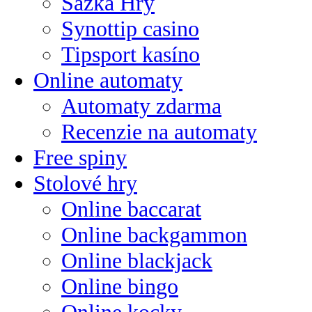
Sazka Hry
Synottip casino
Tipsport kasíno
Online automaty
Automaty zdarma
Recenzie na automaty
Free spiny
Stolové hry
Online baccarat
Online backgammon
Online blackjack
Online bingo
Online kocky