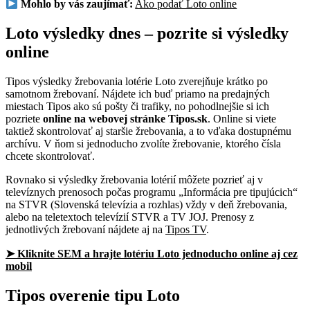
Mohlo by vás zaujímať:
Ako podať Loto online
Loto výsledky dnes – pozrite si výsledky
online
Tipos výsledky žrebovania lotérie Loto zverejňuje krátko po
samotnom žrebovaní. Nájdete ich buď priamo na predajných
miestach Tipos ako sú pošty či trafiky, no pohodlnejšie si ich
pozriete
online na webovej stránke Tipos.sk
. Online si viete
taktiež skontrolovať aj staršie žrebovania, a to vďaka dostupnému
archívu. V ňom si jednoducho zvolíte žrebovanie, ktorého čísla
chcete skontrolovať.
Rovnako si výsledky žrebovania lotérií môžete pozrieť aj v
televíznych prenosoch počas programu „Informácia pre tipujúcich“
na STVR (Slovenská televízia a rozhlas) vždy v deň žrebovania,
alebo na teletextoch televízií STVR a TV JOJ. Prenosy z
jednotlivých žrebovaní nájdete aj na
Tipos TV
.
➤ Kliknite SEM a hrajte lotériu Loto jednoducho online aj cez
mobil
Tipos overenie tipu Loto