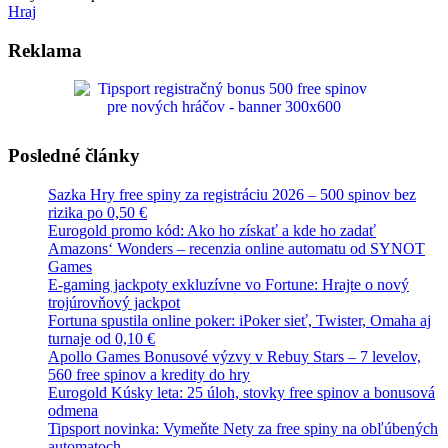
Hraj
Reklama
Posledné články
Sazka Hry free spiny za registráciu 2026 – 500 spinov bez
rizika po 0,50 €
Eurogold promo kód: Ako ho získať a kde ho zadať
Amazons‘ Wonders – recenzia online automatu od SYNOT
Games
E-gaming jackpoty exkluzívne vo Fortune: Hrajte o nový
trojúrovňový jackpot
Fortuna spustila online poker: iPoker sieť, Twister, Omaha aj
turnaje od 0,10 €
Apollo Games Bonusové výzvy v Rebuy Stars – 7 levelov,
560 free spinov a kredity do hry
Eurogold Kúsky leta: 25 úloh, stovky free spinov a bonusová
odmena
Tipsport novinka: Vymeňte Nety za free spiny na obľúbených
automatoch