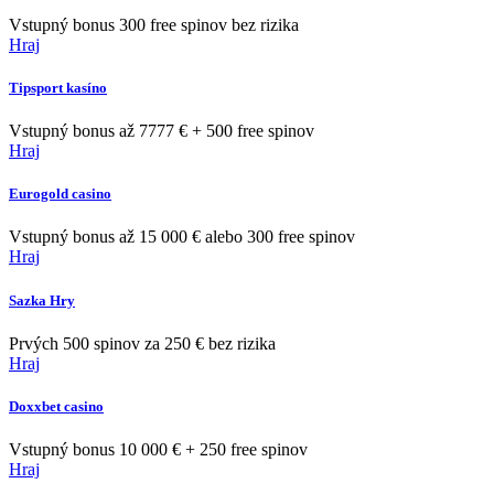
Vstupný bonus 300 free spinov bez rizika
Hraj
Tipsport kasíno
Vstupný bonus až 7777 € + 500 free spinov
Hraj
Eurogold casino
Vstupný bonus až 15 000 € alebo 300 free spinov
Hraj
Sazka Hry
Prvých 500 spinov za 250 € bez rizika
Hraj
Doxxbet casino
Vstupný bonus 10 000 € + 250 free spinov
Hraj