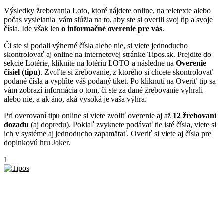
Výsledky žrebovania Loto, ktoré nájdete online, na teletexte alebo
počas vysielania, vám slúžia na to, aby ste si overili svoj tip a svoje
čísla. Ide však len
o informačné overenie pre vás
.
Či ste si podali výherné čísla alebo nie, si viete jednoducho
skontrolovať aj online na internetovej stránke Tipos.sk. Prejdite do
sekcie Lotérie, kliknite na lotériu LOTO a následne na
Overenie
čísiel (tipu)
. Zvoľte si žrebovanie, z ktorého si chcete skontrolovať
podané čísla a vyplňte váš podaný tiket. Po kliknutí na Overiť tip sa
vám zobrazí informácia o tom, či ste za dané žrebovanie vyhrali
alebo nie, a ak áno, aká vysoká je vaša výhra.
Pri overovaní tipu online si viete zvoliť overenie aj až
12 žrebovaní
dozadu
(aj dopredu). Pokiaľ zvyknete podávať tie isté čísla, viete si
ich v systéme aj jednoducho zapamätať. Overiť si viete aj čísla pre
doplnkovú hru Joker.
1
Uvítací balíček až 1050 € + 280 free spinov pre nových
hráčov
Široká ponuka platobných metód vrátane SMS vkladu
Okrem casina v ponuke aj ežreby a online lotérie