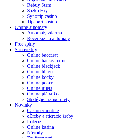
Rebuy Stars
Sazka Hry
Synottip casino
Tipsport kasíno
Online automaty
Automaty zdarma
Recenzie na automaty
Free spiny
Stolové hry
Online baccarat
Online backgammon
Online blackjack
Online bingo
Online kocky
Online poker
Online ruleta
Online plátýnko
Stratégie hrania rulety
Novinky
Casino v mobile
eŽreby a stieracie žreby
Lotérie
Online kasína
Návody