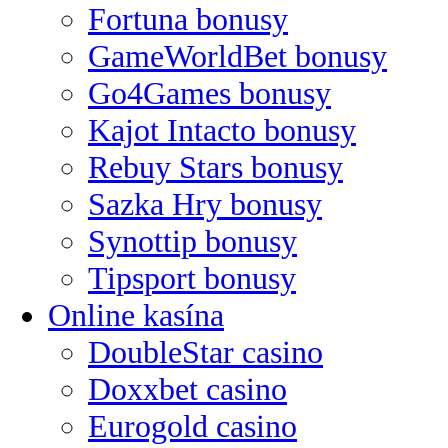
Fortuna bonusy
GameWorldBet bonusy
Go4Games bonusy
Kajot Intacto bonusy
Rebuy Stars bonusy
Sazka Hry bonusy
Synottip bonusy
Tipsport bonusy
Online kasína
DoubleStar casino
Doxxbet casino
Eurogold casino