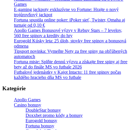
Games
E-gaming jackpoty exkluzívne vo Fortune: Hrajte o nový
trojúrovňový jackpot
Fortuna spustila online poker: iPoker sieť, Twister, Omaha aj
turnaje od 0,10 €
Apollo Games Bonusové výzvy v Rebuy Stars – 7 levelov,
560 free spinov a kredity do hry
Eurogold Kúsky leta: 25 úloh, stovky free spinov a bonusová
odmena
Tipsport novinka: Vymeňte Nety za free spiny na obľúbených
automatoch
Fortuna misie: Splňte dennú výzvu a získajte free spiny aj free
bety až do finále MS vo futbale 2026
Futbalové jedenástky v Kajot Intacto: 11 free spinov počas
každého hracieho dňa MS vo futbale
Kategórie
Apollo Games
(17)
Casino bonusy
(1 038)
DoubleStar bonusy
(62)
Doxxbet promo kódy a bonusy
(100)
Eurogold bonusy
(53)
Fortuna bonusy
(115)