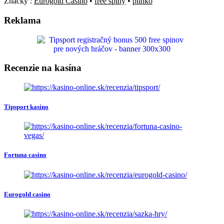
Značky :
Eurogold Casino
•
free spiny
•
plinko
Reklama
Recenzie na kasína
Tipsport kasíno
Fortuna casino
Eurogold casino