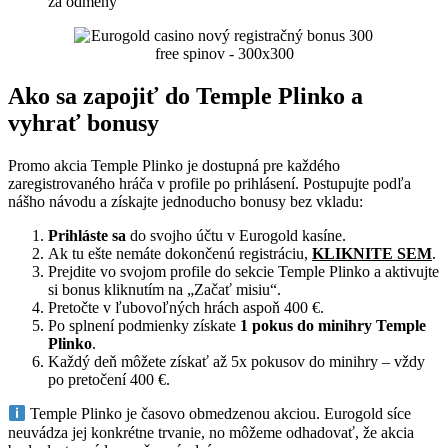
za odmeny
Ako sa zapojiť do Temple Plinko a
vyhrať bonusy
Promo akcia Temple Plinko je dostupná pre každého
zaregistrovaného hráča v profile po prihlásení. Postupujte podľa
nášho návodu a získajte jednoducho bonusy bez vkladu:
Prihláste sa
do svojho účtu v Eurogold kasíne.
Ak tu ešte nemáte dokončenú registráciu,
KLIKNITE SEM
.
Prejdite vo svojom profile do sekcie Temple Plinko a aktivujte
si bonus kliknutím na „Začať misiu“.
Pretočte v ľubovoľných hrách aspoň 400 €.
Po splnení podmienky získate
1 pokus do minihry Temple
Plinko
.
Každý deň môžete získať až 5x pokusov do minihry – vždy
po pretočení 400 €.
Temple Plinko je časovo obmedzenou akciou. Eurogold síce
neuvádza jej konkrétne trvanie, no môžeme odhadovať, že akcia