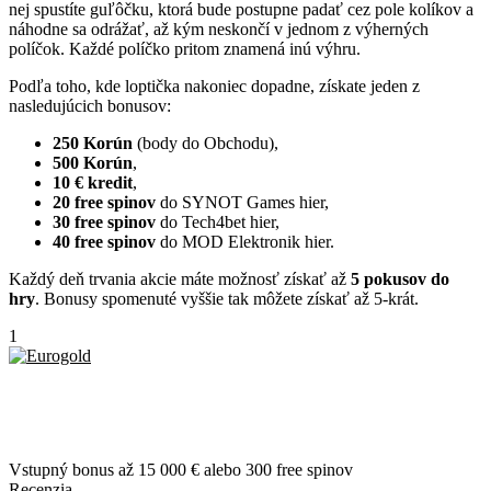
nej spustíte guľôčku, ktorá bude postupne padať cez pole kolíkov a
náhodne sa odrážať, až kým neskončí v jednom z výherných
políčok. Každé políčko pritom znamená inú výhru.
Podľa toho, kde loptička nakoniec dopadne, získate jeden z
nasledujúcich bonusov:
250 Korún
(body do Obchodu),
500 Korún
,
10 € kredit
,
20 free spinov
do SYNOT Games hier,
30 free spinov
do Tech4bet hier,
40 free spinov
do MOD Elektronik hier.
Každý deň trvania akcie máte možnosť získať až
5 pokusov do
hry
. Bonusy spomenuté vyššie tak môžete získať až 5-krát.
1
Na výber zo 4 uvítacích bonusov pre nových hráčov
Výplaty z účtu do 1 hodiny
Nový VIP vernostný program pre každého
Vstupný bonus až 15 000 € alebo 300 free spinov
Recenzia