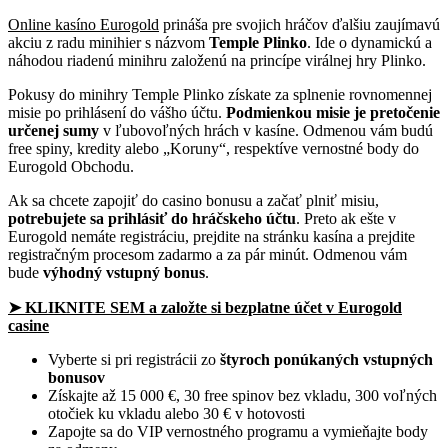
Online kasíno Eurogold
prináša pre svojich hráčov ďalšiu zaujímavú
akciu z radu minihier s názvom
Temple Plinko
. Ide o dynamickú a
náhodou riadenú minihru založenú na princípe virálnej hry Plinko.
Pokusy do minihry Temple Plinko získate za splnenie rovnomennej
misie po prihlásení do vášho účtu.
Podmienkou misie je pretočenie
určenej sumy
v ľubovoľných hrách v kasíne. Odmenou vám budú
free spiny, kredity alebo „Koruny“, respektíve vernostné body do
Eurogold Obchodu.
Ak sa chcete zapojiť do casino bonusu a začať plniť misiu,
potrebujete sa prihlásiť do hráčskeho účtu
. Preto ak ešte v
Eurogold nemáte registráciu, prejdite na stránku kasína a prejdite
registračným procesom zadarmo a za pár minút. Odmenou vám
bude
výhodný vstupný bonus
.
➤ KLIKNITE SEM a založte si bezplatne účet v Eurogold
casine
Vyberte si pri registrácii zo
štyroch ponúkaných vstupných
bonusov
Získajte až 15 000 €, 30 free spinov bez vkladu, 300 voľných
otočiek ku vkladu alebo 30 € v hotovosti
Zapojte sa do VIP vernostného programu a vymieňajte body