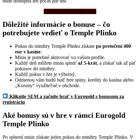
bude dostupná len počas pár dní.
Chcem sa zapojiť do misie
Dôležité informácie o bonuse – čo
potrebujete vedieť o Temple Plinko
Pokus do minihry Temple Plinko získate
po pretočení 400
eur v kasíne
.
Misiu je potrebné aktivovať vo vašom profile.
Každý deň môžete misiu splniť
až 5-krát
, a získať tak až päť
pokusov do minihry.
Každý pokus v hre je výherný.
Odmenou vám budú buď free spiny, kredity do kasína alebo
„Koruny“ využiteľné v obchode.
Kliknite SEM a začnite hrať v Eurogold s bonusom za
registráciu
Aké bonusy sú v hre v rámci Eurogold
Temple Plinko
Po splnení misie získate jeden pokus do minihry Temple Plinko. V