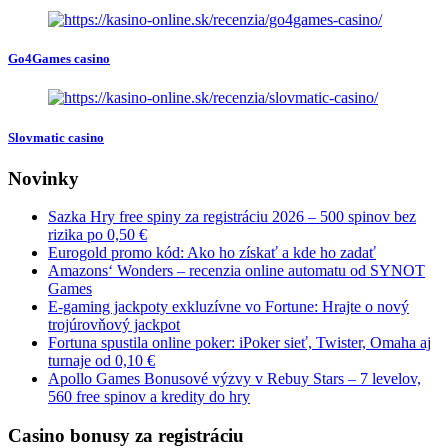
Go4Games casino
Slovmatic casino
Novinky
Sazka Hry free spiny za registráciu 2026 – 500 spinov bez
rizika po 0,50 €
Eurogold promo kód: Ako ho získať a kde ho zadať
Amazons‘ Wonders – recenzia online automatu od SYNOT
Games
E-gaming jackpoty exkluzívne vo Fortune: Hrajte o nový
trojúrovňový jackpot
Fortuna spustila online poker: iPoker sieť, Twister, Omaha aj
turnaje od 0,10 €
Apollo Games Bonusové výzvy v Rebuy Stars – 7 levelov,
560 free spinov a kredity do hry
Casino bonusy za registráciu