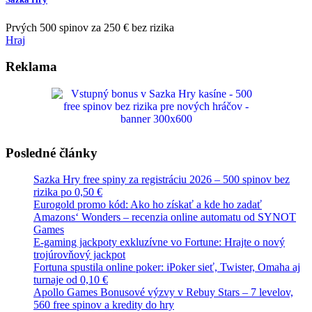
Prvých 500 spinov za 250 € bez rizika
Hraj
Reklama
Posledné články
Sazka Hry free spiny za registráciu 2026 – 500 spinov bez
rizika po 0,50 €
Eurogold promo kód: Ako ho získať a kde ho zadať
Amazons‘ Wonders – recenzia online automatu od SYNOT
Games
E-gaming jackpoty exkluzívne vo Fortune: Hrajte o nový
trojúrovňový jackpot
Fortuna spustila online poker: iPoker sieť, Twister, Omaha aj
turnaje od 0,10 €
Apollo Games Bonusové výzvy v Rebuy Stars – 7 levelov,
560 free spinov a kredity do hry