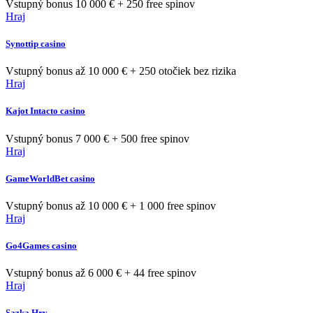
Vstupný bonus 10 000 € + 250 free spinov
Hraj
Synottip casino
Vstupný bonus až 10 000 € + 250 otočiek bez rizika
Hraj
Kajot Intacto casino
Vstupný bonus 7 000 € + 500 free spinov
Hraj
GameWorldBet casino
Vstupný bonus až 10 000 € + 1 000 free spinov
Hraj
Go4Games casino
Vstupný bonus až 6 000 € + 44 free spinov
Hraj
Sazka Hry