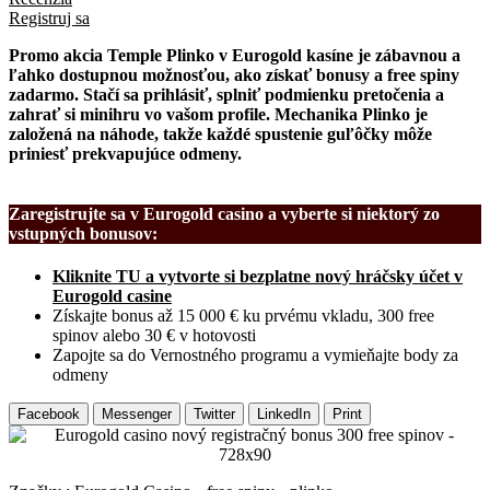
Registruj sa
Promo akcia Temple Plinko v Eurogold kasíne je zábavnou a
ľahko dostupnou možnosťou, ako získať bonusy a free spiny
zadarmo. Stačí sa prihlásiť, splniť podmienku pretočenia a
zahrať si minihru vo vašom profile. Mechanika Plinko je
založená na náhode, takže každé spustenie guľôčky môže
priniesť prekvapujúce odmeny.
Zaregistrujte sa v Eurogold casino a vyberte si niektorý zo
vstupných bonusov:
Kliknite TU a vytvorte si bezplatne nový hráčsky účet v
Eurogold casine
Získajte bonus až 15 000 € ku prvému vkladu, 300 free
spinov alebo 30 € v hotovosti
Zapojte sa do Vernostného programu a vymieňajte body za
odmeny
Facebook
Messenger
Twitter
LinkedIn
Print