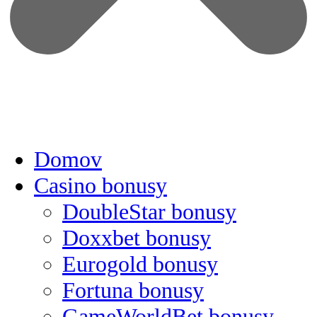
Domov
Casino bonusy
DoubleStar bonusy
Doxxbet bonusy
Eurogold bonusy
Fortuna bonusy
GameWorldBet bonusy