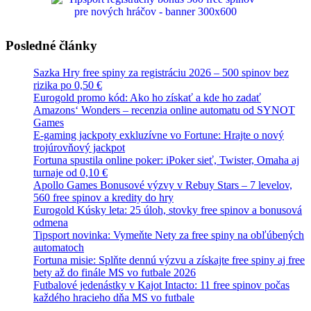
Posledné články
Sazka Hry free spiny za registráciu 2026 – 500 spinov bez
rizika po 0,50 €
Eurogold promo kód: Ako ho získať a kde ho zadať
Amazons‘ Wonders – recenzia online automatu od SYNOT
Games
E-gaming jackpoty exkluzívne vo Fortune: Hrajte o nový
trojúrovňový jackpot
Fortuna spustila online poker: iPoker sieť, Twister, Omaha aj
turnaje od 0,10 €
Apollo Games Bonusové výzvy v Rebuy Stars – 7 levelov,
560 free spinov a kredity do hry
Eurogold Kúsky leta: 25 úloh, stovky free spinov a bonusová
odmena
Tipsport novinka: Vymeňte Nety za free spiny na obľúbených
automatoch
Fortuna misie: Splňte dennú výzvu a získajte free spiny aj free
bety až do finále MS vo futbale 2026
Futbalové jedenástky v Kajot Intacto: 11 free spinov počas
každého hracieho dňa MS vo futbale