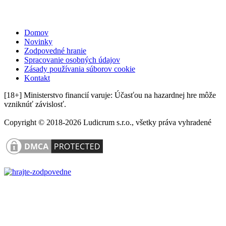
Domov
Novinky
Zodpovedné hranie
Spracovanie osobných údajov
Zásady používania súborov cookie
Kontakt
[18+] Ministerstvo financií varuje: Účasťou na hazardnej hre môže
vzniknúť závislosť.
Copyright © 2018-2026 Ludicrum s.r.o., všetky práva vyhradené