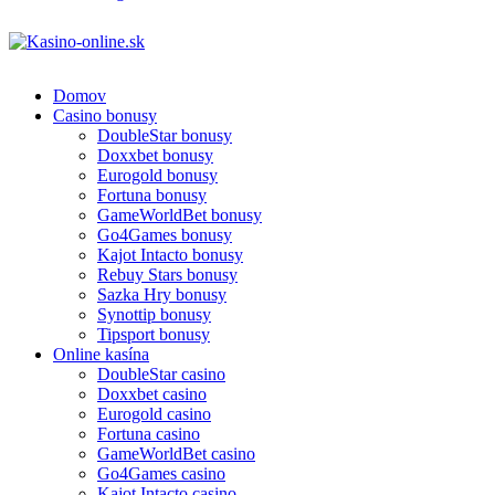
Domov
Casino bonusy
DoubleStar bonusy
Doxxbet bonusy
Eurogold bonusy
Fortuna bonusy
GameWorldBet bonusy
Go4Games bonusy
Kajot Intacto bonusy
Rebuy Stars bonusy
Sazka Hry bonusy
Synottip bonusy
Tipsport bonusy
Online kasína
DoubleStar casino
Doxxbet casino
Eurogold casino
Fortuna casino
GameWorldBet casino
Go4Games casino
Kajot Intacto casino