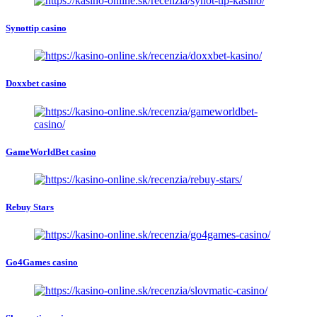
Synottip casino
Doxxbet casino
GameWorldBet casino
Rebuy Stars
Go4Games casino