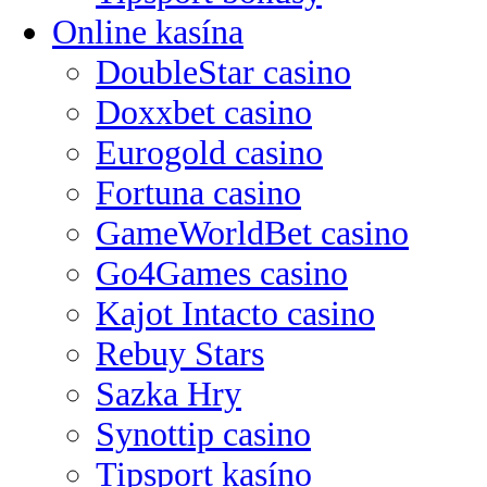
Online kasína
DoubleStar casino
Doxxbet casino
Eurogold casino
Fortuna casino
GameWorldBet casino
Go4Games casino
Kajot Intacto casino
Rebuy Stars
Sazka Hry
Synottip casino
Tipsport kasíno