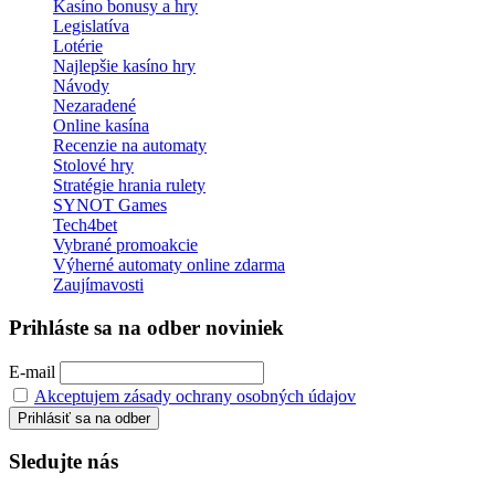
Kasíno bonusy a hry
(39)
Legislatíva
(18)
Lotérie
(13)
Najlepšie kasíno hry
(9)
Návody
(39)
Nezaradené
(3)
Online kasína
(54)
Recenzie na automaty
(136)
Stolové hry
(38)
Stratégie hrania rulety
(7)
SYNOT Games
(24)
Tech4bet
(13)
Vybrané promoakcie
(3)
Výherné automaty online zdarma
(116)
Zaujímavosti
(27)
Prihláste sa na odber noviniek
E-mail
Akceptujem zásady ochrany osobných údajov
Sledujte nás