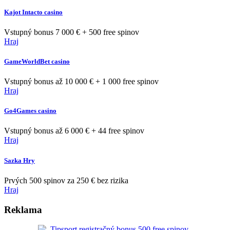
Kajot Intacto casino
Vstupný bonus 7 000 € + 500 free spinov
Hraj
GameWorldBet casino
Vstupný bonus až 10 000 € + 1 000 free spinov
Hraj
Go4Games casino
Vstupný bonus až 6 000 € + 44 free spinov
Hraj
Sazka Hry
Prvých 500 spinov za 250 € bez rizika
Hraj
Reklama