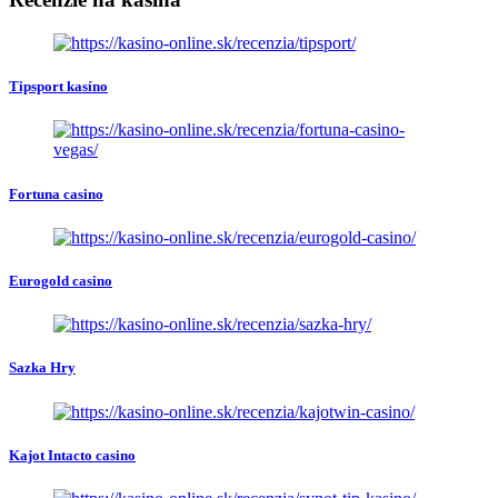
Tipsport kasíno
Fortuna casino
Eurogold casino
Sazka Hry
Kajot Intacto casino