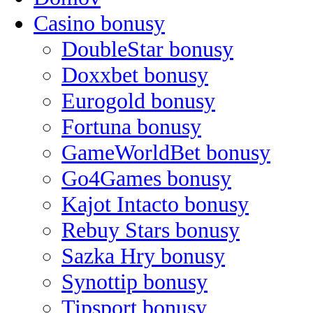
Casino bonusy
DoubleStar bonusy
Doxxbet bonusy
Eurogold bonusy
Fortuna bonusy
GameWorldBet bonusy
Go4Games bonusy
Kajot Intacto bonusy
Rebuy Stars bonusy
Sazka Hry bonusy
Synottip bonusy
Tipsport bonusy