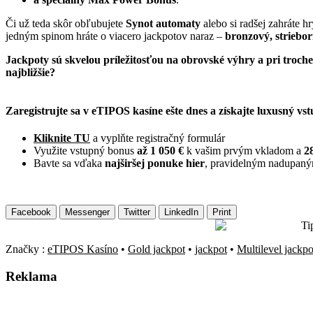
Či už teda skôr obľubujete
Synot automaty
alebo si radšej zahráte h
jedným spinom hráte o viacero jackpotov naraz –
bronzový, striebor
Jackpoty sú skvelou príležitosťou na obrovské výhry a pri troch
najbližšie?
Zaregistrujte sa v eTIPOS kasíne ešte dnes a získajte luxusný v
Kliknite TU
a vyplňte registračný formulár
Využite vstupný bonus
až 1 050 €
k vašim prvým vkladom a
2
Bavte sa vďaka
najširšej ponuke hier
, pravidelným nadupaný
Facebook
Messenger
Twitter
LinkedIn
Print
Značky :
eTIPOS Kasíno
•
Gold jackpot
•
jackpot
•
Multilevel jackpo
Reklama