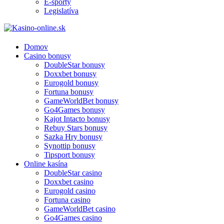
E-športy
Legislatíva
Domov
Casino bonusy
DoubleStar bonusy
Doxxbet bonusy
Eurogold bonusy
Fortuna bonusy
GameWorldBet bonusy
Go4Games bonusy
Kajot Intacto bonusy
Rebuy Stars bonusy
Sazka Hry bonusy
Synottip bonusy
Tipsport bonusy
Online kasína
DoubleStar casino
Doxxbet casino
Eurogold casino
Fortuna casino
GameWorldBet casino
Go4Games casino