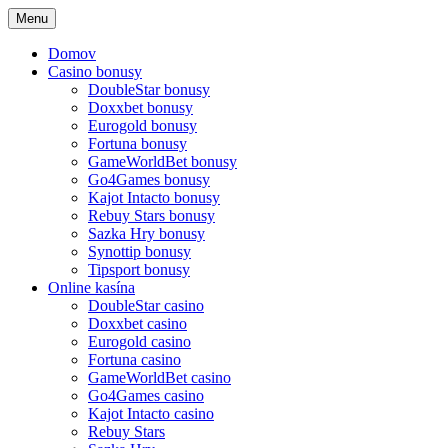
Menu
Domov
Casino bonusy
DoubleStar bonusy
Doxxbet bonusy
Eurogold bonusy
Fortuna bonusy
GameWorldBet bonusy
Go4Games bonusy
Kajot Intacto bonusy
Rebuy Stars bonusy
Sazka Hry bonusy
Synottip bonusy
Tipsport bonusy
Online kasína
DoubleStar casino
Doxxbet casino
Eurogold casino
Fortuna casino
GameWorldBet casino
Go4Games casino
Kajot Intacto casino
Rebuy Stars