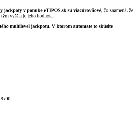
y jackpoty v ponuke eTIPOS.sk sú viacúrovňové
, čo znamená, že
 tým vyššia je jeho hodnota.
tého multilevel jackpotu. V ktorom automate to skúsite