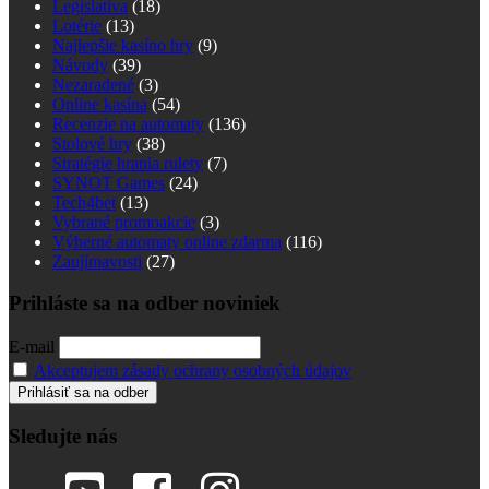
Legislatíva
(18)
Lotérie
(13)
Najlepšie kasíno hry
(9)
Návody
(39)
Nezaradené
(3)
Online kasína
(54)
Recenzie na automaty
(136)
Stolové hry
(38)
Stratégie hrania rulety
(7)
SYNOT Games
(24)
Tech4bet
(13)
Vybrané promoakcie
(3)
Výherné automaty online zdarma
(116)
Zaujímavosti
(27)
Prihláste sa na odber noviniek
E-mail
Akceptujem zásady ochrany osobných údajov
Sledujte nás