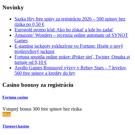
Novinky
Sazka Hry free spiny za registráciu 2026 – 500 spinov bez
rizika po 0,50 €
Eurogold promo kód: Ako ho získať a kde ho zadať
Amazons‘ Wonders – recenzia online automatu od SYNOT
Games
E-gaming jackpoty exkluzívne vo Fortune: Hrajte o nový
trojúrovňový jackpot
Fortuna spustila online poker: iPoker sieť, Twister, Omaha aj
turnaje od 0,10 €
Apollo Games Bonusové výzvy v Rebuy Stars – 7 levelov,
560 free spinov a kredity do hry
Casino bonusy za registráciu
Fortuna casino
Vstupný bonus 300 free spinov bez rizika
Hraj
Tipsport kasíno