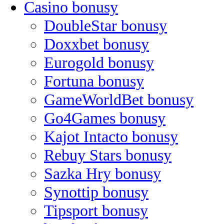
Casino bonusy
DoubleStar bonusy
Doxxbet bonusy
Eurogold bonusy
Fortuna bonusy
GameWorldBet bonusy
Go4Games bonusy
Kajot Intacto bonusy
Rebuy Stars bonusy
Sazka Hry bonusy
Synottip bonusy
Tipsport bonusy