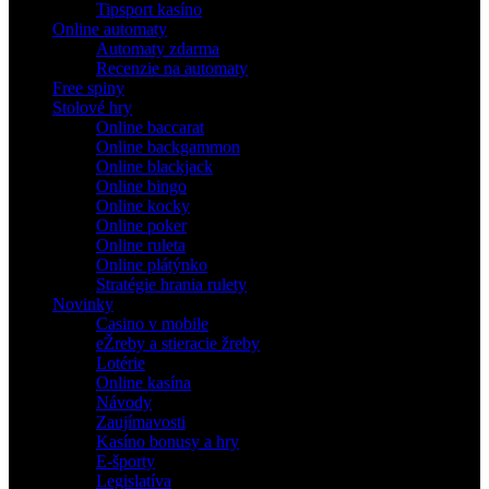
Tipsport kasíno
Online automaty
Automaty zdarma
Recenzie na automaty
Free spiny
Stolové hry
Online baccarat
Online backgammon
Online blackjack
Online bingo
Online kocky
Online poker
Online ruleta
Online plátýnko
Stratégie hrania rulety
Novinky
Casino v mobile
eŽreby a stieracie žreby
Lotérie
Online kasína
Návody
Zaujímavosti
Kasíno bonusy a hry
E-športy
Legislatíva