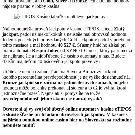
troma úrovňami, a to
Gold, Silver a Bronze
. Ich aktuálne hodnoty
nájdete priamo v lobby kasína:
Najhodnotnejšia úroveň jackpotu v
kasíne eTIPOS
, a teda
Zlatý
jackpot
, padol už niekoľkokrát a neustále mal obrovskú hodnotu.
Jeden z posledných odovzdaných Gold jackpotov padol v priebehu
tohto mesiaca a mal hodnotu
40 527 €
. Šťastný hráč ho získal pri
hraní automatu
Respin Joker
od SYNOT Games, ktorý patrí medzi
tie najhranejšie a najobľúbenejšie casino automaty u nás. Budete
ďalším majiteľom 40-tisícového jackpotu práve vy?
Určite ale netreba zabúdať ani na Silver a Bronzový jackpot,
ktorého percentuálna pravdepodobnosť je najvyššie dosiahnuteľná.
Bronze jackpot síce začína na jednociferných sumách
, no jeho
hodnota môže poľahky prekonať aj sto eur a to už je výhra, ktorá
jednoznačne poteší. Najmä ak si pomyslíte na to, že
pravdepodobnosť jeho získania je naozaj vysoká
.
Otvorte si aj vy svoj obľúbený online automat v kasíne eTIPOS
a skúste šťastie pri hľadaní obrovských jackpotov. V kasíne s
najširšou ponukou online casino hier na Slovensku sa rozhodne
nebudete nudiť!