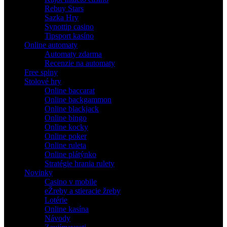
Rebuy Stars
Sazka Hry
Synottip casino
Tipsport kasíno
Online automaty
Automaty zdarma
Recenzie na automaty
Free spiny
Stolové hry
Online baccarat
Online backgammon
Online blackjack
Online bingo
Online kocky
Online poker
Online ruleta
Online plátýnko
Stratégie hrania rulety
Novinky
Casino v mobile
eŽreby a stieracie žreby
Lotérie
Online kasína
Návody