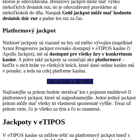
ktorou je odovzdávaná. Bronzový jackpot môže mať výšku
niekoľkých desiatok eur, no je odovzdávaný pravidelne aj
niekoľkokrát do dňa. Naopak
Gold jackpot môže mať hodnotu
desiatok tisíc eur
a padne len raz za čas.
Platformový jackpot
Niektoré jackpoty sú viazané na hry od istého vývojára (napríklad
Synot Progressive jackpot rovnako dostupný v eTIPOS kasíne či
Apollo Jackpot), iné sú
dostupné pre všetky hry v konkrétnom
kasíne
. A práve také jackpoty sa označujú ako
platformové
–
keďže o nich hráte vo všetkých hrách, ktoré dané online kasíno má
v ponuke, a teda na celej platforme kasína.
Chcem hrať o 40 000 €
Najčastejšie sa pritom budete stretávať len s pojmom multilevel či
platformový jackpot, ktoré sú najpodstatnejšie. Jeden jediný jackpot
pritom môže mať všetky tri vlastnosti spomenuté vyššie. Teraz už
pritom viete, čo je všetko za tým a čo to znamená.
Jackpoty v eTIPOS
V eTIPOS kasíne sa môžete tešiť na platformový jackpot hneď s