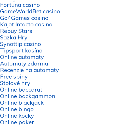
Fortuna casino
GameWorldBet casino
Go4Games casino
Kajot Intacto casino
Rebuy Stars
Sazka Hry
Synottip casino
Tipsport kasíno
Online automaty
Automaty zdarma
Recenzie na automaty
Free spiny
Stolové hry
Online baccarat
Online backgammon
Online blackjack
Online bingo
Online kocky
Online poker