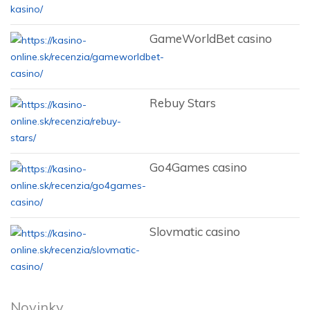
GameWorldBet casino
Rebuy Stars
Go4Games casino
Slovmatic casino
Novinky