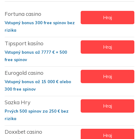
Fortuna casino
Hraj
Vstupný bonus 300 free spinov bez
rizika
Tipsport kasíno
Hraj
Vstupný bonus až 7777 € + 500
free spinov
Eurogold casino
Hraj
Vstupný bonus až 15 000 € alebo
300 free spinov
Sazka Hry
Hraj
Prvých 500 spinov za 250 € bez
rizika
Doxxbet casino
Hraj