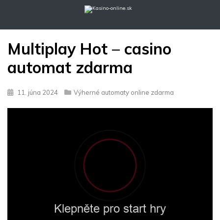
Multiplay Hot – casino
automat zdarma
11. júna 2024
Výherné automaty online zdarma