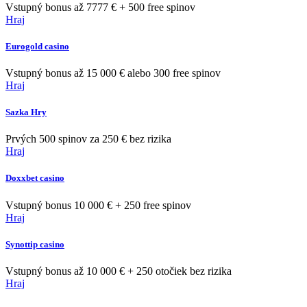
Vstupný bonus až 7777 € + 500 free spinov
Hraj
Eurogold casino
Vstupný bonus až 15 000 € alebo 300 free spinov
Hraj
Sazka Hry
Prvých 500 spinov za 250 € bez rizika
Hraj
Doxxbet casino
Vstupný bonus 10 000 € + 250 free spinov
Hraj
Synottip casino
Vstupný bonus až 10 000 € + 250 otočiek bez rizika
Hraj