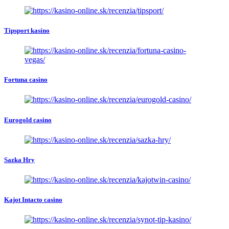
Tipsport kasíno
Fortuna casino
Eurogold casino
Sazka Hry
Kajot Intacto casino