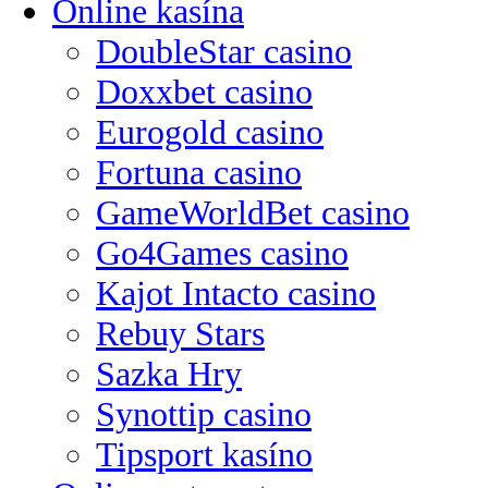
Online kasína
DoubleStar casino
Doxxbet casino
Eurogold casino
Fortuna casino
GameWorldBet casino
Go4Games casino
Kajot Intacto casino
Rebuy Stars
Sazka Hry
Synottip casino
Tipsport kasíno