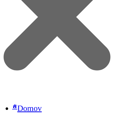
Domov