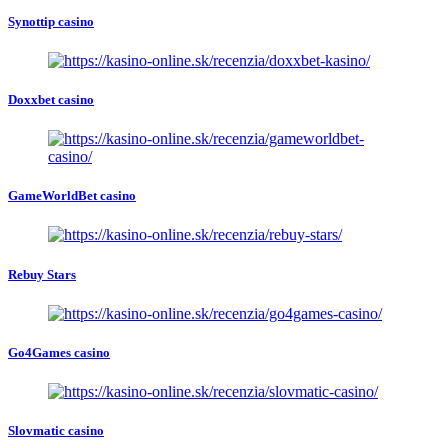
Synottip casino
Doxxbet casino
GameWorldBet casino
Rebuy Stars
Go4Games casino
Slovmatic casino