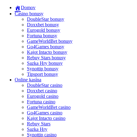
Domov
Casino bonusy
DoubleStar bonusy
Doxxbet bonusy
Eurogold bonusy
Fortuna bonusy
GameWorldBet bonusy
Go4Games bonusy
Kajot Intacto bonusy
Rebuy Stars bonusy
Sazka Hry bonusy
Synottip bonusy
Tipsport bonusy
Online kasína
DoubleStar casino
Doxxbet casino
Eurogold casino
Fortuna casino
GameWorldBet casino
Go4Games casino
Kajot Intacto casino
Rebuy Stars
Sazka Hry
Synottip casino