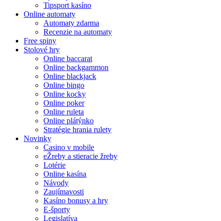
Tipsport kasíno
Online automaty
Automaty zdarma
Recenzie na automaty
Free spiny
Stolové hry
Online baccarat
Online backgammon
Online blackjack
Online bingo
Online kocky
Online poker
Online ruleta
Online plátýnko
Stratégie hrania rulety
Novinky
Casino v mobile
eŽreby a stieracie žreby
Lotérie
Online kasína
Návody
Zaujímavosti
Kasíno bonusy a hry
E-športy
Legislatíva