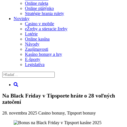
Online ruleta
Online plátýnko
Stratégie hrania rulety
Novinky
Casino v mobile
eŽreby a stieracie žreby
Lotérie
Online kasína
Návody
Zaujímavosti
Kasíno bonusy a hry
E-športy
Legislatíva
Na Black Friday v Tipsporte hráte o 28 voľných
zatočení
28. novembra 2025
Casino bonusy
,
Tipsport bonusy