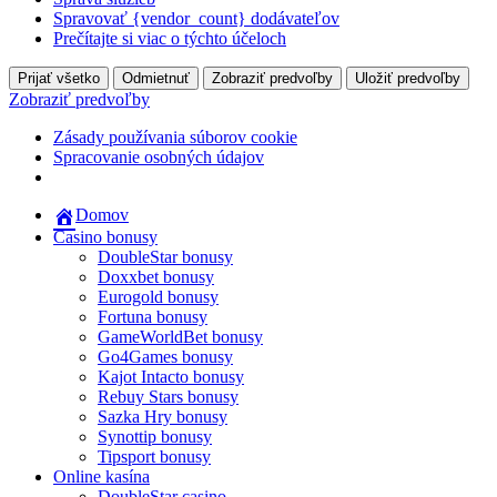
Spravovať {vendor_count} dodávateľov
Prečítajte si viac o týchto účeloch
Prijať všetko
Odmietnuť
Zobraziť predvoľby
Uložiť predvoľby
Zobraziť predvoľby
Zásady používania súborov cookie
Spracovanie osobných údajov
Domov
Casino bonusy
DoubleStar bonusy
Doxxbet bonusy
Eurogold bonusy
Fortuna bonusy
GameWorldBet bonusy
Go4Games bonusy
Kajot Intacto bonusy
Rebuy Stars bonusy
Sazka Hry bonusy
Synottip bonusy
Tipsport bonusy
Online kasína
DoubleStar casino