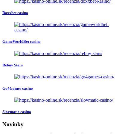
Doxxbet casino
GameWorldBet casino
Rebuy Stars
Go4Games casino
Slovmatic casino
Novinky