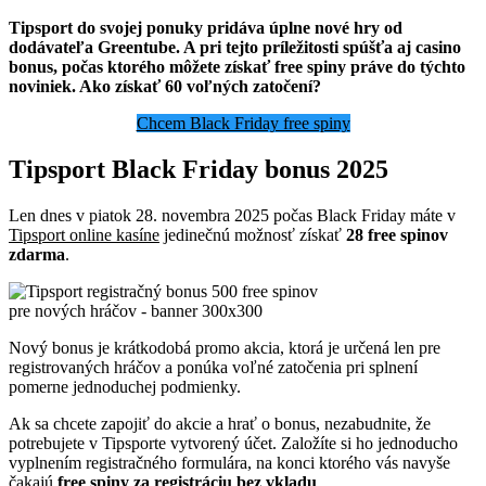
Tipsport do svojej ponuky pridáva úplne nové hry od
dodávateľa Greentube. A pri tejto príležitosti spúšťa aj casino
bonus, počas ktorého môžete získať free spiny práve do týchto
noviniek. Ako získať 60 voľných zatočení?
Chcem Black Friday free spiny
Tipsport Black Friday bonus 2025
Len dnes v piatok 28. novembra 2025 počas Black Friday máte v
Tipsport online kasíne
jedinečnú možnosť získať
28 free spinov
zdarma
.
Nový bonus je krátkodobá promo akcia, ktorá je určená len pre
registrovaných hráčov a ponúka voľné zatočenia pri splnení
pomerne jednoduchej podmienky.
Ak sa chcete zapojiť do akcie a hrať o bonus, nezabudnite, že
potrebujete v Tipsporte vytvorený účet. Založíte si ho jednoducho
vyplnením registračného formulára, na konci ktorého vás navyše
čakajú
free spiny za registráciu bez vkladu
.