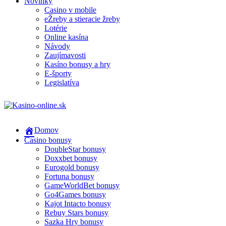
Novinky
Casino v mobile
eŽreby a stieracie žreby
Lotérie
Online kasína
Návody
Zaujímavosti
Kasíno bonusy a hry
E-športy
Legislatíva
Domov
Casino bonusy
DoubleStar bonusy
Doxxbet bonusy
Eurogold bonusy
Fortuna bonusy
GameWorldBet bonusy
Go4Games bonusy
Kajot Intacto bonusy
Rebuy Stars bonusy
Sazka Hry bonusy