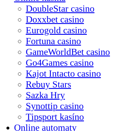
DoubleStar casino
Doxxbet casino
Eurogold casino
Fortuna casino
GameWorldBet casino
Go4Games casino
Kajot Intacto casino
Rebuy Stars
Sazka Hry
Synottip casino
Tipsport kasíno
Online automaty