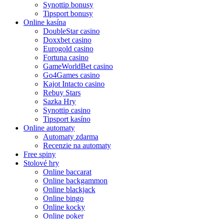
Synottip bonusy
Tipsport bonusy
Online kasína
DoubleStar casino
Doxxbet casino
Eurogold casino
Fortuna casino
GameWorldBet casino
Go4Games casino
Kajot Intacto casino
Rebuy Stars
Sazka Hry
Synottip casino
Tipsport kasíno
Online automaty
Automaty zdarma
Recenzie na automaty
Free spiny
Stolové hry
Online baccarat
Online backgammon
Online blackjack
Online bingo
Online kocky
Online poker