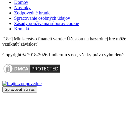
Domov
Novinky
Zodpovedné hranie
Spracovanie osobných údajov
Zásady používania súborov cookie
Kontakt
[18+] Ministerstvo financií varuje: Účasťou na hazardnej hre môže
vzniknúť závislosť.
Copyright © 2018-2026 Ludicrum s.r.o., všetky práva vyhradené
Spravovať súhlas