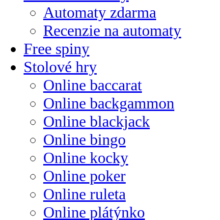
Automaty zdarma
Recenzie na automaty
Free spiny
Stolové hry
Online baccarat
Online backgammon
Online blackjack
Online bingo
Online kocky
Online poker
Online ruleta
Online plátýnko