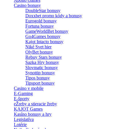
Apollo Games
(17)
Casino bonusy
(1 037)
DoubleStar bonusy
(62)
Doxxbet promo kódy a bonusy
(100)
Eurogold bonusy
(53)
Fortuna bonusy
(115)
GameWorldBet bonusy
(3)
Go4Games bonusy
(7)
Kajot Intacto bonusy
(21)
Niké Svet hier
(104)
OlyBet bonusy
(4)
Rebuy Stars bonusy
(1)
Sazka Hry bonusy
(10)
Slovmatic bonusy
(9)
Synottip bonusy
(145)
Tipos bonusy
(218)
Tipsport bonusy
(179)
Casino v mobile
(12)
E-Gaming
(12)
E-športy
(5)
eŽreby a stieracie žreby
(27)
KAJOT Games
(14)
Kasíno bonusy a hry
(39)
Legislatíva
(18)
Lotérie
(13)