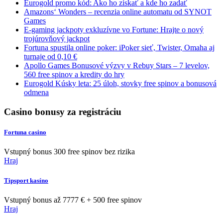
Eurogold promo kód: Ako ho získať a kde ho zadať
Amazons‘ Wonders – recenzia online automatu od SYNOT
Games
E-gaming jackpoty exkluzívne vo Fortune: Hrajte o nový
trojúrovňový jackpot
Fortuna spustila online poker: iPoker sieť, Twister, Omaha aj
turnaje od 0,10 €
Apollo Games Bonusové výzvy v Rebuy Stars – 7 levelov,
560 free spinov a kredity do hry
Eurogold Kúsky leta: 25 úloh, stovky free spinov a bonusová
odmena
Casino bonusy za registráciu
Fortuna casino
Vstupný bonus 300 free spinov bez rizika
Hraj
Tipsport kasíno
Vstupný bonus až 7777 € + 500 free spinov
Hraj