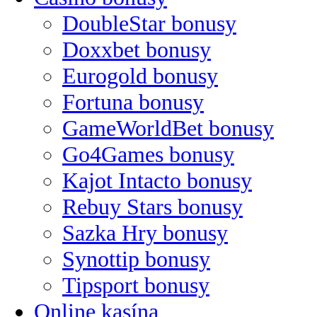
DoubleStar bonusy
Doxxbet bonusy
Eurogold bonusy
Fortuna bonusy
GameWorldBet bonusy
Go4Games bonusy
Kajot Intacto bonusy
Rebuy Stars bonusy
Sazka Hry bonusy
Synottip bonusy
Tipsport bonusy
Online kasína