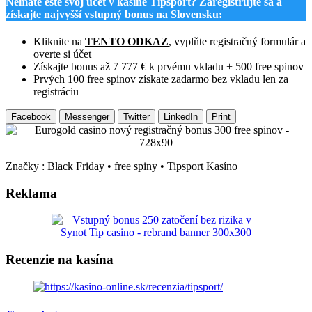
Nemáte ešte svoj účet v kasíne Tipsport? Zaregistrujte sa a
získajte najvyšší vstupný bonus na Slovensku:
Kliknite na
TENTO ODKAZ
, vyplňte registračný formulár a
overte si účet
Získajte bonus až 7 777 € k prvému vkladu + 500 free spinov
Prvých 100 free spinov získate zadarmo bez vkladu len za
registráciu
Facebook
Messenger
Twitter
LinkedIn
Print
Značky :
Black Friday
•
free spiny
•
Tipsport Kasíno
Reklama
Recenzie na kasína