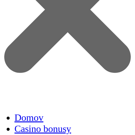
Domov
Casino bonusy