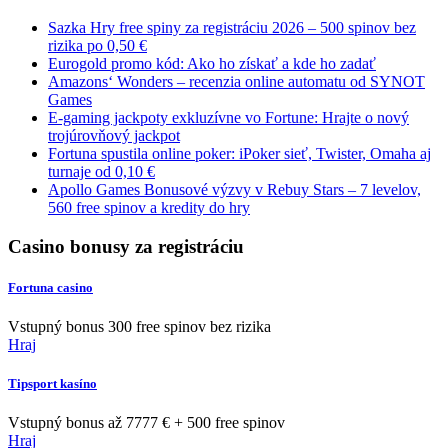
Sazka Hry free spiny za registráciu 2026 – 500 spinov bez
rizika po 0,50 €
Eurogold promo kód: Ako ho získať a kde ho zadať
Amazons‘ Wonders – recenzia online automatu od SYNOT
Games
E-gaming jackpoty exkluzívne vo Fortune: Hrajte o nový
trojúrovňový jackpot
Fortuna spustila online poker: iPoker sieť, Twister, Omaha aj
turnaje od 0,10 €
Apollo Games Bonusové výzvy v Rebuy Stars – 7 levelov,
560 free spinov a kredity do hry
Casino bonusy za registráciu
Fortuna casino
Vstupný bonus 300 free spinov bez rizika
Hraj
Tipsport kasíno
Vstupný bonus až 7777 € + 500 free spinov
Hraj