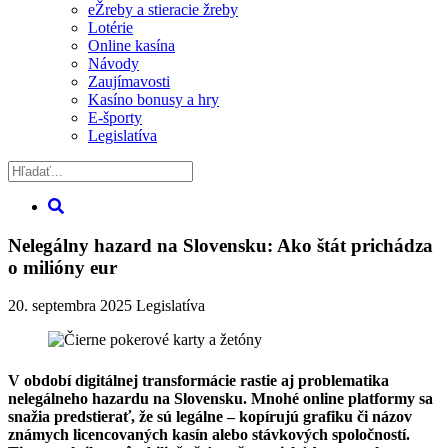
eŽreby a stieracie žreby
Lotérie
Online kasína
Návody
Zaujímavosti
Kasíno bonusy a hry
E-športy
Legislatíva
Nelegálny hazard na Slovensku: Ako štát prichádza
o milióny eur
20. septembra 2025
Legislatíva
V období digitálnej transformácie rastie aj problematika
nelegálneho hazardu na Slovensku. Mnohé online platformy sa
snažia predstierať, že sú legálne – kopírujú grafiku či názov
známych licencovaných kasín alebo stávkových spoločností.