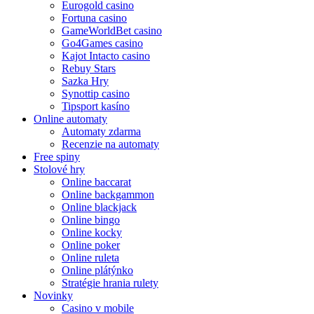
Eurogold casino
Fortuna casino
GameWorldBet casino
Go4Games casino
Kajot Intacto casino
Rebuy Stars
Sazka Hry
Synottip casino
Tipsport kasíno
Online automaty
Automaty zdarma
Recenzie na automaty
Free spiny
Stolové hry
Online baccarat
Online backgammon
Online blackjack
Online bingo
Online kocky
Online poker
Online ruleta
Online plátýnko
Stratégie hrania rulety
Novinky
Casino v mobile