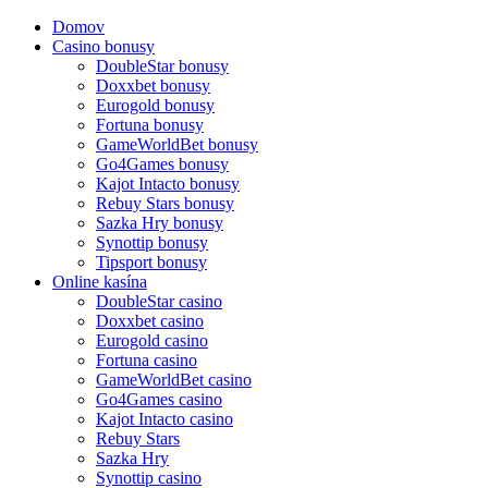
Domov
Casino bonusy
DoubleStar bonusy
Doxxbet bonusy
Eurogold bonusy
Fortuna bonusy
GameWorldBet bonusy
Go4Games bonusy
Kajot Intacto bonusy
Rebuy Stars bonusy
Sazka Hry bonusy
Synottip bonusy
Tipsport bonusy
Online kasína
DoubleStar casino
Doxxbet casino
Eurogold casino
Fortuna casino
GameWorldBet casino
Go4Games casino
Kajot Intacto casino
Rebuy Stars
Sazka Hry
Synottip casino