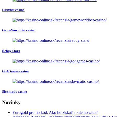
Doxxbet casino
GameWorldBet casino
Rebuy Stars
Go4Games casino
Slovmatic casino
Novinky
Eurogold promo kód: Ako ho získať a kde ho zadať