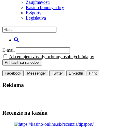
Zaujímavosti
Kasíno bonusy a hry
E-športy
Legislatíva
E-mail
Akceptujem zásady ochrany osobných údajov
Facebook
Messenger
Twitter
LinkedIn
Print
Reklama
Recenzie na kasína