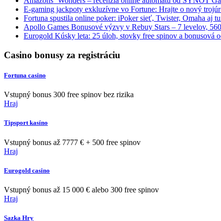
Amazons‘ Wonders – recenzia online automatu od SYNOT G
E-gaming jackpoty exkluzívne vo Fortune: Hrajte o nový trojú
Fortuna spustila online poker: iPoker sieť, Twister, Omaha aj t
Apollo Games Bonusové výzvy v Rebuy Stars – 7 levelov, 560 f
Eurogold Kúsky leta: 25 úloh, stovky free spinov a bonusová
Casino bonusy za registráciu
Fortuna casino
Vstupný bonus 300 free spinov bez rizika
Hraj
Tipsport kasíno
Vstupný bonus až 7777 € + 500 free spinov
Hraj
Eurogold casino
Vstupný bonus až 15 000 € alebo 300 free spinov
Hraj
Sazka Hry