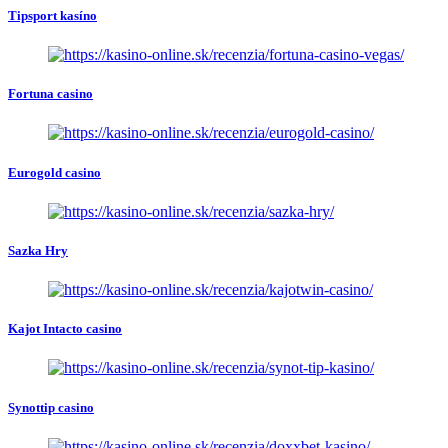
Tipsport kasíno
Fortuna casino
Eurogold casino
Sazka Hry
Kajot Intacto casino
Synottip casino