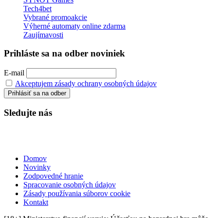
Tech4bet
(13)
Vybrané promoakcie
(3)
Výherné automaty online zdarma
(116)
Zaujímavosti
(27)
Prihláste sa na odber noviniek
E-mail
Akceptujem zásady ochrany osobných údajov
Sledujte nás
Domov
Novinky
Zodpovedné hranie
Spracovanie osobných údajov
Zásady používania súborov cookie
Kontakt