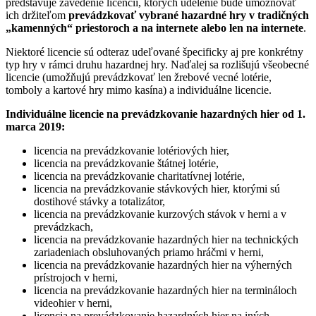
predstavuje zavedenie licencií, ktorých udelenie bude umožňovať
ich držiteľom
prevádzkovať vybrané hazardné hry v tradičných
„kamenných“ priestoroch a na internete alebo len na internete
.
Niektoré licencie sú odteraz udeľované špecificky aj pre konkrétny
typ hry v rámci druhu hazardnej hry. Naďalej sa rozlišujú všeobecné
licencie (umožňujú prevádzkovať len žrebové vecné lotérie,
tomboly a kartové hry mimo kasína) a individuálne licencie.
Individuálne licencie na prevádzkovanie hazardných hier od 1.
marca 2019:
licencia na prevádzkovanie lotériových hier,
licencia na prevádzkovanie štátnej lotérie,
licencia na prevádzkovanie charitatívnej lotérie,
licencia na prevádzkovanie stávkových hier, ktorými sú
dostihové stávky a totalizátor,
licencia na prevádzkovanie kurzových stávok v herni a v
prevádzkach,
licencia na prevádzkovanie hazardných hier na technických
zariadeniach obsluhovaných priamo hráčmi v herni,
licencia na prevádzkovanie hazardných hier na výherných
prístrojoch v herni,
licencia na prevádzkovanie hazardných hier na termináloch
videohier v herni,
licencia na prevádzkovanie hazardných hier na iných