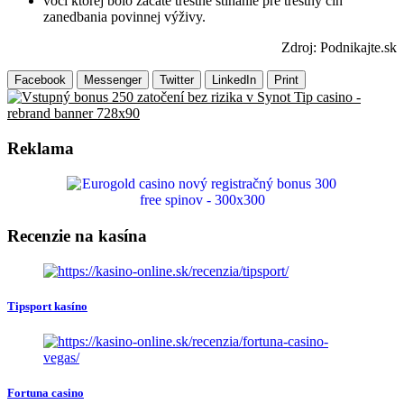
voči ktorej bolo začaté trestné stíhanie pre trestný čin
zanedbania povinnej výživy.
Zdroj: Podnikajte.sk
Facebook
Messenger
Twitter
LinkedIn
Print
Reklama
Recenzie na kasína
Tipsport kasíno
Fortuna casino