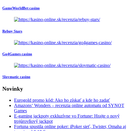
GameWorldBet casino
Rebuy Stars
Go4Games casino
Slovmatic casino
Novinky
Eurogold promo kód: Ako ho získať a kde ho zadať
Amazons‘ Wonders – recenzia online automatu od SYNOT
Games
E-gaming jackpoty exkluzívne vo Fortune: Hrajte o nový
trojúrovňový jackpot
Fortuna spustila online poker: iPoker sieť, Twister, Omaha aj