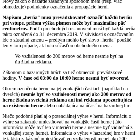
Nový zákon o hazarde zásadným spôsobom mení (resp. viac
obmedzuje) podmienky označenia a propagácie herní.
Nápisom „herňa“ musí prevádzkovateľ označiť každú herňu
pri vstupe, pričom výška písmen môže byť maximálne päť
centimetrov.
Podľa prechodných ustanovení musí byť každá herňa
takto označená do 31. decembra 2019. V súvislosti s označovaním
ide o zásadnú zmenu – predtým mohlo byť slovo „herňa“ použité
len v tom prípade, ak bolo súčasťou obchodného mena.
Vo vzdialenosti do 200 metrov od herne nesmie byť na
ňu žiadna reklama.
Zákonom o hazardných hrách sa tiež obmedzili prevádzkové
hodiny.
V čase od 03:00 do 10:00 herne nesmú byť otvorené.
Okrem označenia herne na jej vonkajších častiach (napríklad na
dverách)
nesmie byť vo vzdialenosti menej ako 200 metrov od
herne žiadna svetelná reklama ani iná reklama upozorňujúca
na existenciu herne
alebo nabádajúca na účasť na hazardnej hre.
Niečo podobné platí aj o potenciálnej výhre v herni. Informáciu o
výhre sa zakazuje umiestňovať na vonkajšie časti herne (táto
informácia môže byť len v interiéri herne a nesmie byť viditeľná z
vonkajšej strany herne). Informáciu o výhre v hazardnej hre v herni
je takisto zakázané umiestňovať vo vzdialenosti menej ako 200