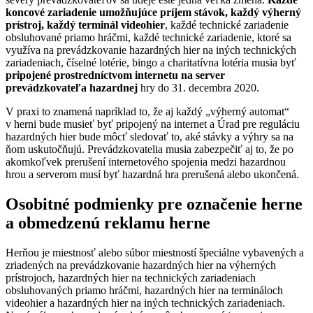
koncové zariadenie umožňujúce príjem stávok, každý výherný
prístroj, každý terminál videohier
, každé technické zariadenie
obsluhované priamo hráčmi, každé technické zariadenie, ktoré sa
využíva na prevádzkovanie hazardných hier na iných technických
zariadeniach, číselné lotérie, bingo a charitatívna lotéria musia byť
pripojené prostredníctvom internetu na server
prevádzkovateľa hazardnej
hry do 31. decembra 2020.
V praxi to znamená napríklad to, že aj každý „výherný automat“
v herni bude musieť byť pripojený na internet a Úrad pre reguláciu
hazardných hier bude môcť sledovať to, aké stávky a výhry sa na
ňom uskutočňujú. Prevádzkovatelia musia zabezpečiť aj to, že po
akomkoľvek prerušení internetového spojenia medzi hazardnou
hrou a serverom musí byť hazardná hra prerušená alebo ukončená.
Osobitné podmienky pre označenie herne
a obmedzenú reklamu herne
Herňou je miestnosť alebo súbor miestností špeciálne vybavených a
zriadených na prevádzkovanie hazardných hier na výherných
prístrojoch, hazardných hier na technických zariadeniach
obsluhovaných priamo hráčmi, hazardných hier na termináloch
videohier a hazardných hier na iných technických zariadeniach.