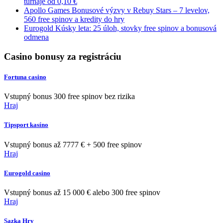
turnaje od 0,10 €
Apollo Games Bonusové výzvy v Rebuy Stars – 7 levelov,
560 free spinov a kredity do hry
Eurogold Kúsky leta: 25 úloh, stovky free spinov a bonusová
odmena
Casino bonusy za registráciu
Fortuna casino
Vstupný bonus 300 free spinov bez rizika
Hraj
Tipsport kasíno
Vstupný bonus až 7777 € + 500 free spinov
Hraj
Eurogold casino
Vstupný bonus až 15 000 € alebo 300 free spinov
Hraj
Sazka Hry