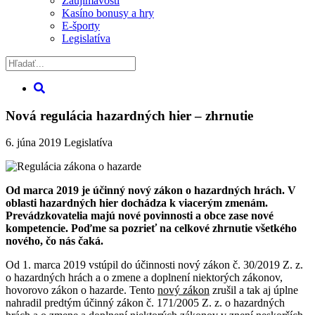
Zaujímavosti
Kasíno bonusy a hry
E-športy
Legislatíva
Nová regulácia hazardných hier – zhrnutie
6. júna 2019
Legislatíva
Od marca 2019 je účinný nový zákon o hazardných hrách. V
oblasti hazardných hier dochádza k viacerým zmenám.
Prevádzkovatelia majú nové povinnosti a obce zase nové
kompetencie. Poďme sa pozrieť na celkové zhrnutie všetkého
nového, čo nás čaká.
Od 1. marca 2019 vstúpil do účinnosti nový zákon č. 30/2019 Z. z.
o hazardných hrách a o zmene a doplnení niektorých zákonov,
hovorovo zákon o hazarde. Tento
nový zákon
zrušil a tak aj úplne
nahradil predtým účinný zákon č. 171/2005 Z. z. o hazardných