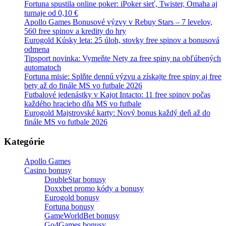
Fortuna spustila online poker: iPoker sieť, Twister, Omaha aj
turnaje od 0,10 €
Apollo Games Bonusové výzvy v Rebuy Stars – 7 levelov,
560 free spinov a kredity do hry
Eurogold Kúsky leta: 25 úloh, stovky free spinov a bonusová
odmena
Tipsport novinka: Vymeňte Nety za free spiny na obľúbených
automatoch
Fortuna misie: Splňte dennú výzvu a získajte free spiny aj free
bety až do finále MS vo futbale 2026
Futbalové jedenástky v Kajot Intacto: 11 free spinov počas
každého hracieho dňa MS vo futbale
Eurogold Majstrovské karty: Nový bonus každý deň až do
finále MS vo futbale 2026
Kategórie
Apollo Games
(17)
Casino bonusy
(1 037)
DoubleStar bonusy
(62)
Doxxbet promo kódy a bonusy
(100)
Eurogold bonusy
(53)
Fortuna bonusy
(115)
GameWorldBet bonusy
(3)
Go4Games bonusy
(7)