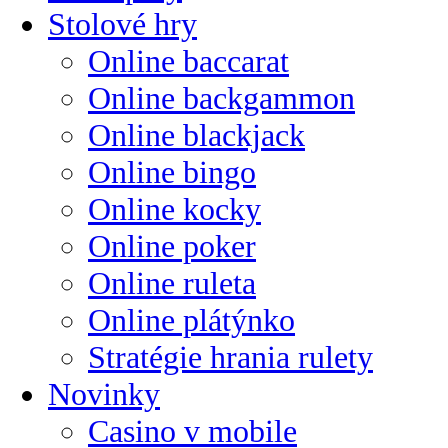
Stolové hry
Online baccarat
Online backgammon
Online blackjack
Online bingo
Online kocky
Online poker
Online ruleta
Online plátýnko
Stratégie hrania rulety
Novinky
Casino v mobile