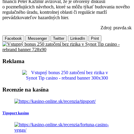
financií Peter Kažimír avizoval, že je otvorený diskusii
o pozmeňujúcich návrhoch, ktoré sa môžu týkať budovania nového
regulačného úradu, kontrolnej oblasti či regulácie marží
prevádzkovateľov hazardných hier.
Zdroj: pravda.sk
Facebook
Messenger
Twitter
LinkedIn
Print
Reklama
Recenzie na kasína
Tipsport kasíno