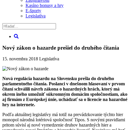
Zaujímavosti
Kasíno bonusy a hry
E-športy
Legislatíva
Nový zákon o hazarde prešiel do druhého čítania
15. novembra 2018
Legislatíva
Nová regulácia hazardu na Slovensku prešla do druhého
parlamentného čítania. Poslanci v dnešnom hlasovaní v prvom
čítaní schválili návrh zákona o hazardných hrách, ktorý má
okrem iného umožniť súkromným domácim spoločnostiam, ako
aj firmám z Európskej únie, uchádzať sa o licencie na hazardné
hry na internete.
Podľa aktuálnej legislatívy má totiž na prevádzkovanie týchto hier
monopol národná lotériová spoločnosť Tipos. S novými pravidlami
pritom súvisí aj nové vymedzenie druhov hazardných hier a