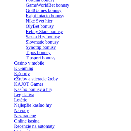
GameWorldBet bonusy
(3)
Go4Games bonusy
(7)
Kajot Intacto bonusy
(21)
Niké Svet hier
(104)
OlyBet bonusy
(4)
Rebuy Stars bonusy
(1)
Sazka Hry bonusy
(11)
Slovmatic bonusy
(9)
Synottip bonusy
(145)
Tipos bonusy
(218)
Tipsport bonusy
(179)
Casino v mobile
(12)
E-Gaming
(12)
E-športy
(5)
eŽreby a stieracie žreby
(27)
KAJOT Games
(14)
Kasíno bonusy a hry
(39)
Legislatíva
(18)
Lotérie
(13)
Najlepšie kasíno hry
(9)
Návody
(39)
Nezaradené
(3)
Online kasína
(54)
Recenzie na automaty
(136)