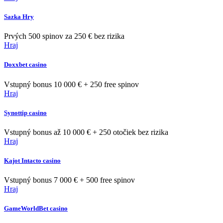
Sazka Hry
Prvých 500 spinov za 250 € bez rizika
Hraj
Doxxbet casino
Vstupný bonus 10 000 € + 250 free spinov
Hraj
Synottip casino
Vstupný bonus až 10 000 € + 250 otočiek bez rizika
Hraj
Kajot Intacto casino
Vstupný bonus 7 000 € + 500 free spinov
Hraj
GameWorldBet casino