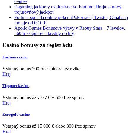
Games
E-gaming jackpoty exkluzívne vo Fortune: Hrajte o nový
trojúrovňový jackpot
Fortuna spustila online poker: iPoker sieť, Twister, Omaha aj
turnaje od 0,10 €
Apollo Games Bonusové výzvy v Rebuy Stars – 7 levelov,
560 free spinov a kredity do hry
Casino bonusy za registráciu
Fortuna casino
Vstupný bonus 300 free spinov bez rizika
Hraj
Tipsport kasíno
Vstupný bonus až 7777 € + 500 free spinov
Hraj
Eurogold casino
Vstupný bonus až 15 000 € alebo 300 free spinov
Hraj