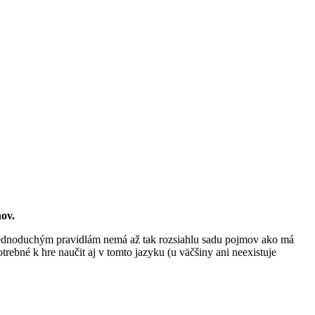
nov.
e jednoduchým pravidlám nemá až tak rozsiahlu sadu pojmov ako má
otrebné k hre naučit aj v tomto jazyku (u väčšiny ani neexistuje