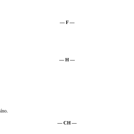
— F —
— H —
síno.
— CH —