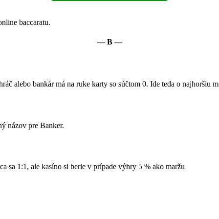
online baccaratu.
— B —
hráč alebo bankár má na ruke karty so súčtom 0. Ide teda o najhoršiu 
iný názov pre Banker.
a sa 1:1, ale kasíno si berie v prípade výhry 5 % ako maržu