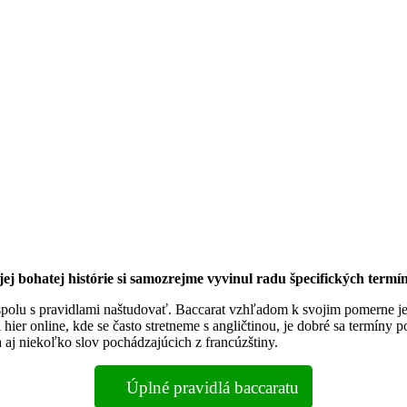
ej bohatej histórie si samozrejme vyvinul radu špecifických termí
giu spolu s pravidlami naštudovať. Baccarat vzhľadom k svojim pomern
hier online, kde se často stretneme s angličtinou, je dobré sa termíny p
 aj niekoľko slov pochádzajúcich z francúzštiny.
Úplné pravidlá baccaratu