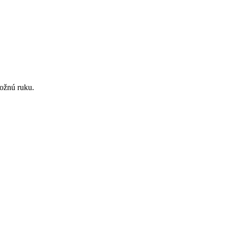
možnú ruku.