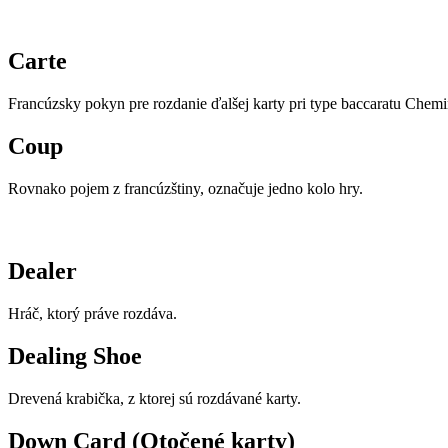
Carte
Francúzsky pokyn pre rozdanie ďalšej karty pri type baccaratu Chemin
Coup
Rovnako pojem z francúzštiny, označuje jedno kolo hry.
Dealer
Hráč, ktorý práve rozdáva.
Dealing Shoe
Drevená krabička, z ktorej sú rozdávané karty.
Down Card (Otočené karty)