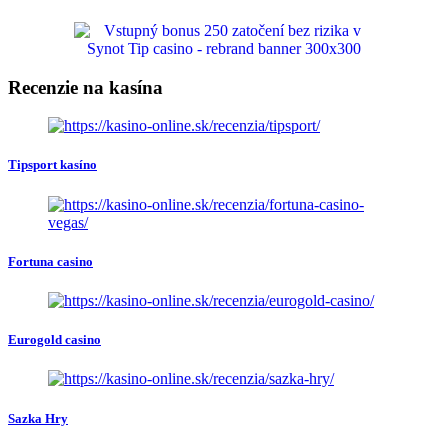
Recenzie na kasína
Tipsport kasíno
Fortuna casino
Eurogold casino
Sazka Hry