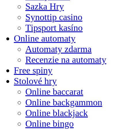
Sazka Hry
Synottip casino
Tipsport kasíno
Online automaty
Automaty zdarma
Recenzie na automaty
Free spiny
Stolové hry
Online baccarat
Online backgammon
Online blackjack
Online bingo