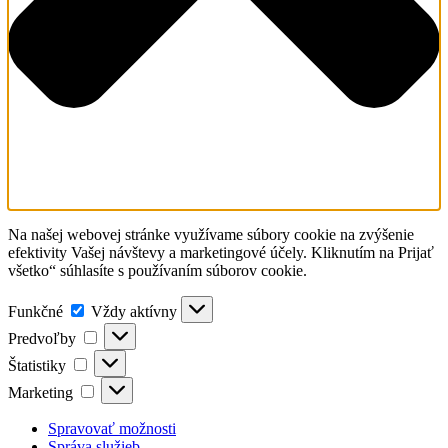
Na našej webovej stránke využívame súbory cookie na zvýšenie
efektivity Vašej návštevy a marketingové účely. Kliknutím na Prijať
všetko“ súhlasíte s používaním súborov cookie.
Funkčné
Funkčné
Vždy aktívny
Predvoľby
Predvoľby
Štatistiky
Štatistiky
Marketing
Marketing
Spravovať možnosti
Správa služieb