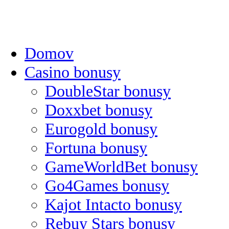
Domov
Casino bonusy
DoubleStar bonusy
Doxxbet bonusy
Eurogold bonusy
Fortuna bonusy
GameWorldBet bonusy
Go4Games bonusy
Kajot Intacto bonusy
Rebuy Stars bonusy