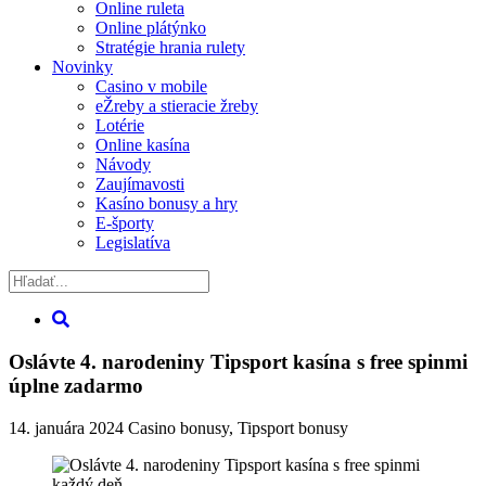
Online ruleta
Online plátýnko
Stratégie hrania rulety
Novinky
Casino v mobile
eŽreby a stieracie žreby
Lotérie
Online kasína
Návody
Zaujímavosti
Kasíno bonusy a hry
E-športy
Legislatíva
Oslávte 4. narodeniny Tipsport kasína s free spinmi
úplne zadarmo
14. januára 2024
Casino bonusy
,
Tipsport bonusy