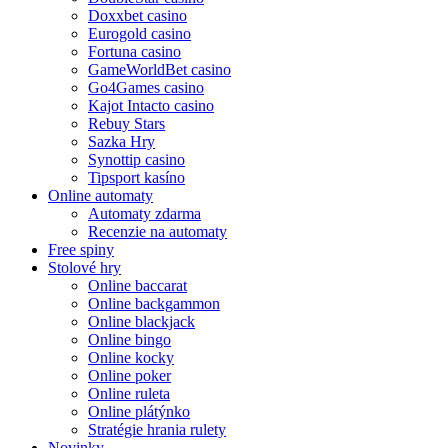
Doxxbet casino
Eurogold casino
Fortuna casino
GameWorldBet casino
Go4Games casino
Kajot Intacto casino
Rebuy Stars
Sazka Hry
Synottip casino
Tipsport kasíno
Online automaty
Automaty zdarma
Recenzie na automaty
Free spiny
Stolové hry
Online baccarat
Online backgammon
Online blackjack
Online bingo
Online kocky
Online poker
Online ruleta
Online plátýnko
Stratégie hrania rulety
Novinky