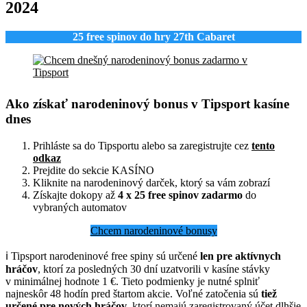
2024
25 free spinov do hry 27th Cabaret
Ako získať narodeninový bonus v Tipsport kasíne
dnes
Prihláste sa do Tipsportu alebo sa zaregistrujte cez
tento
odkaz
Prejdite do sekcie KASÍNO
Kliknite na narodeninový darček, ktorý sa vám zobrazí
Získajte dokopy až
4 x 25 free spinov zadarmo
do
vybraných automatov
Chcem narodeninové bonusy
ℹ️ Tipsport narodeninové free spiny sú určené
len pre aktívnych
hráčov
, ktorí za posledných 30 dní uzatvorili v kasíne stávky
v minimálnej hodnote 1 €. Tieto podmienky je nutné splniť
najneskôr 48 hodín pred štartom akcie. Voľné zatočenia sú
tiež
určené pre nových hráčov
, ktorí nemajú zaregistrovaný účet dlhšie