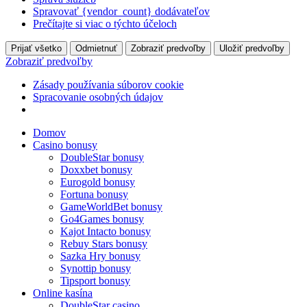
Spravovať {vendor_count} dodávateľov
Prečítajte si viac o týchto účeloch
Prijať všetko
Odmietnuť
Zobraziť predvoľby
Uložiť predvoľby
Zobraziť predvoľby
Zásady používania súborov cookie
Spracovanie osobných údajov
Domov
Casino bonusy
DoubleStar bonusy
Doxxbet bonusy
Eurogold bonusy
Fortuna bonusy
GameWorldBet bonusy
Go4Games bonusy
Kajot Intacto bonusy
Rebuy Stars bonusy
Sazka Hry bonusy
Synottip bonusy
Tipsport bonusy
Online kasína
DoubleStar casino