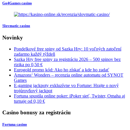
Go4Games casino
Slovmatic casino
Novinky
Pondelkové free spiny od Sazka Hry: 10 voľných zatočení
zadarmo každý týždeň
Sazka Hry free spiny za registráciu 2026 – 500 spinov bez
rizika po 0,50 €
Eurogold promo kód: Ako ho získať a kde ho zadať
Amazons‘ Wonders – recenzia online automatu od SYNOT
Games
E-gaming jackpoty exkluzívne vo Fortune: Hrajte o nový
trojúrovňový jackpot
Fortuna spustila online poker: iPoker sieť, Twister, Omaha aj
turnaje od 0,10 €
Casino bonusy za registráciu
Fortuna casino