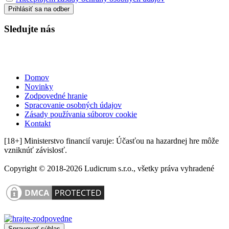
Sledujte nás
Domov
Novinky
Zodpovedné hranie
Spracovanie osobných údajov
Zásady používania súborov cookie
Kontakt
[18+] Ministerstvo financií varuje: Účasťou na hazardnej hre môže
vzniknúť závislosť.
Copyright © 2018-2026 Ludicrum s.r.o., všetky práva vyhradené
Spravovať súhlas