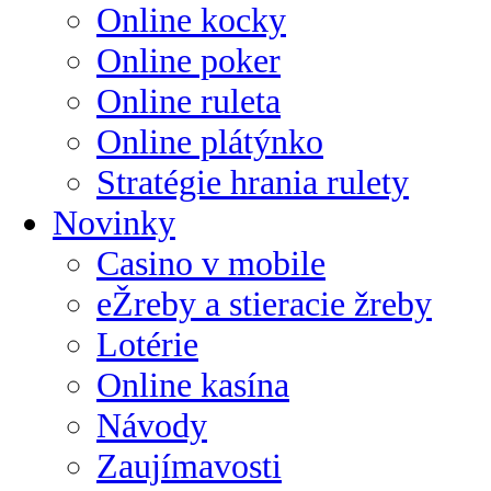
Online kocky
Online poker
Online ruleta
Online plátýnko
Stratégie hrania rulety
Novinky
Casino v mobile
eŽreby a stieracie žreby
Lotérie
Online kasína
Návody
Zaujímavosti