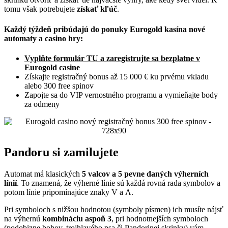
tomu však potrebujete
získať kľúč
.
Každý týždeň pribúdajú do ponuky Eurogold kasína nové
automaty a casino hry:
Vyplňte formulár TU a zaregistrujte sa bezplatne v
Eurogold casine
Získajte registračný bonus až 15 000 € ku prvému vkladu
alebo 300 free spinov
Zapojte sa do VIP vernostného programu a vymieňajte body
za odmeny
Pandoru si zamilujete
Automat má klasických
5 valcov a 5 pevne daných výherních
línií
. To znamená, že výherné línie sú každá rovná rada symbolov a
potom línie pripomínajúce znaky V a Λ.
Pri symboloch s nižšou hodnotou (symboly písmen) ich musíte nájsť
na výhernú
kombináciu aspoň 3
, pri hodnotnejších symboloch
(podobizne bohov, trojhlavého psa či Pandorinej skrinky) vám