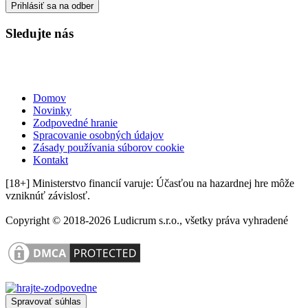
Sledujte nás
Domov
Novinky
Zodpovedné hranie
Spracovanie osobných údajov
Zásady používania súborov cookie
Kontakt
[18+] Ministerstvo financií varuje: Účasťou na hazardnej hre môže
vzniknúť závislosť.
Copyright © 2018-2026 Ludicrum s.r.o., všetky práva vyhradené
Spravovať súhlas