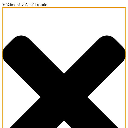
Vážime si vaše súkromie