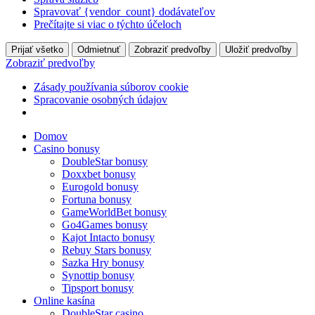
Spravovať {vendor_count} dodávateľov
Prečítajte si viac o týchto účeloch
Prijať všetko
Odmietnuť
Zobraziť predvoľby
Uložiť predvoľby
Zobraziť predvoľby
Zásady používania súborov cookie
Spracovanie osobných údajov
Domov
Casino bonusy
DoubleStar bonusy
Doxxbet bonusy
Eurogold bonusy
Fortuna bonusy
GameWorldBet bonusy
Go4Games bonusy
Kajot Intacto bonusy
Rebuy Stars bonusy
Sazka Hry bonusy
Synottip bonusy
Tipsport bonusy
Online kasína
DoubleStar casino