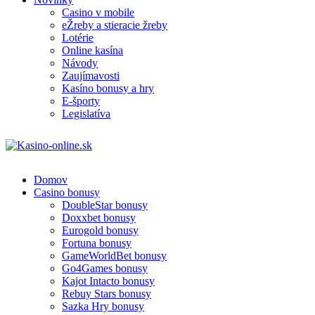
Casino v mobile
eŽreby a stieracie žreby
Lotérie
Online kasína
Návody
Zaujímavosti
Kasíno bonusy a hry
E-športy
Legislatíva
Domov
Casino bonusy
DoubleStar bonusy
Doxxbet bonusy
Eurogold bonusy
Fortuna bonusy
GameWorldBet bonusy
Go4Games bonusy
Kajot Intacto bonusy
Rebuy Stars bonusy
Sazka Hry bonusy