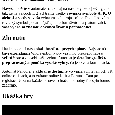
Navyše môžete v automate naraziť aj na násobky svojej výhry, a to
tak, že na valcoch 1, 2 a 3 trafíte všetky
rovnaké symboly A, K, Q
alebo J
a vtedy sa vaša výhra znásobí trojnásobne. Pokiaľ sa vám
rovnaký symbol podarí nájsť aj na celom štvrtom a piatom valci,
vaša
výhra sa znásobí dokonca štvor a päťnásobne
!
Zhrnutie
Hra Pandora si nás získala
hneď od prvých spinov
. Najviac nás
baví expandujúci Wild symbol, ktorý vás milo prekvapí naozaj
veľmi často a znásobí vašu výhru. Automat je
detailne graficky
prepracovaný a ponúka vysoké výhry
, čo je skvelá kombinácia.
Automat Pandora je
aktuálne dostupný
vo viacerých legálnych SK
online casinach, a to vrátane online kasína Fortuna. Tam po
registrácii čaká na každého nového hráča hodnotný freespin bonus
zadarmo.
Ukážka hry