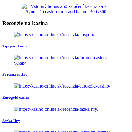
Recenzie na kasína
Tipsport kasíno
Fortuna casino
Eurogold casino
Sazka Hry