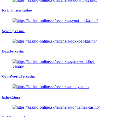
Kajot Intacto casino
Synottip casino
Doxxbet casino
GameWorldBet casino
Rebuy Stars