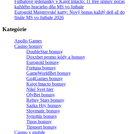
Futbalové jedenástky v Kajot Intacto: 11 free spinov počas
každého hracieho dňa MS vo futbale
Eurogold Majstrovské karty: Nový bonus každý deň až do
finále MS vo futbale 2026
Kategórie
Apollo Games
(17)
Casino bonusy
(1 037)
DoubleStar bonusy
(62)
Doxxbet promo kódy a bonusy
(100)
Eurogold bonusy
(53)
Fortuna bonusy
(115)
GameWorldBet bonusy
(3)
Go4Games bonusy
(7)
Kajot Intacto bonusy
(21)
Niké Svet hier
(104)
OlyBet bonusy
(4)
Rebuy Stars bonusy
(1)
Sazka Hry bonusy
(10)
Slovmatic bonusy
(9)
Synottip bonusy
(145)
Tipos bonusy
(218)
Tipsport bonusy
(179)
Casino v mobile
(12)