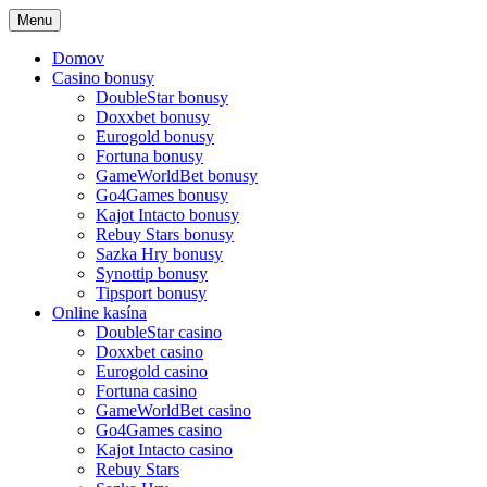
Menu
Domov
Casino bonusy
DoubleStar bonusy
Doxxbet bonusy
Eurogold bonusy
Fortuna bonusy
GameWorldBet bonusy
Go4Games bonusy
Kajot Intacto bonusy
Rebuy Stars bonusy
Sazka Hry bonusy
Synottip bonusy
Tipsport bonusy
Online kasína
DoubleStar casino
Doxxbet casino
Eurogold casino
Fortuna casino
GameWorldBet casino
Go4Games casino
Kajot Intacto casino
Rebuy Stars