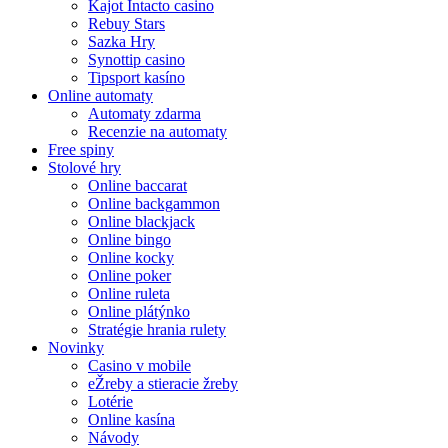
Kajot Intacto casino
Rebuy Stars
Sazka Hry
Synottip casino
Tipsport kasíno
Online automaty
Automaty zdarma
Recenzie na automaty
Free spiny
Stolové hry
Online baccarat
Online backgammon
Online blackjack
Online bingo
Online kocky
Online poker
Online ruleta
Online plátýnko
Stratégie hrania rulety
Novinky
Casino v mobile
eŽreby a stieracie žreby
Lotérie
Online kasína
Návody