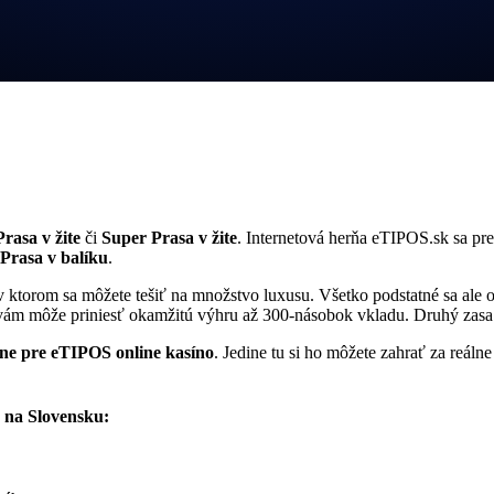
Prasa v žite
či
Super Prasa v žite
. Internetová herňa eTIPOS.sk sa pre
Prasa v balíku
.
 v ktorom sa môžete tešiť na množstvo luxusu. Všetko podstatné sa a
 vám môže priniesť okamžitú výhru až 300-násobok vkladu. Druhý zasa p
vne pre eTIPOS online kasíno
. Jedine tu si ho môžete zahrať za reál
 na Slovensku: