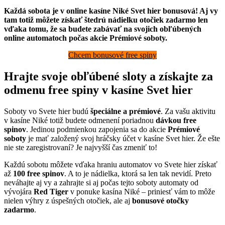
Každá sobota je v online kasíne Niké Svet hier bonusová! Aj vy
tam totiž môžete získať štedrú nádielku otočiek zadarmo len
vďaka tomu, že sa budete zabávať na svojich obľúbených
online automatoch počas akcie Prémiové soboty.
Chcem bonusové free spiny
Hrajte svoje obľúbené sloty a získajte za
odmenu free spiny v kasíne Svet hier
Soboty vo Svete hier budú
špeciálne a prémiové
. Za vašu aktivitu
v kasíne Niké totiž budete odmenení poriadnou
dávkou free
spinov
. Jedinou podmienkou zapojenia sa do akcie
Prémiové
soboty
je mať založený svoj hráčsky účet v kasíne Svet hier. Že ešte
nie ste zaregistrovaní? Je najvyšší čas zmeniť to!
Každú sobotu môžete vďaka hraniu automatov vo Svete hier získať
až
100 free spinov
. A to je nádielka, ktorá sa len tak nevidí. Preto
neváhajte aj vy a zahrajte si aj počas tejto soboty automaty od
vývojára
Red Tiger
v ponuke kasína Niké – priniesť vám to môže
nielen výhry z úspešných otočiek, ale aj
bonusové otočky
zadarmo
.