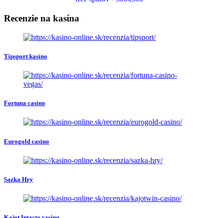
Recenzie na kasína
Tipsport kasíno
Fortuna casino
Eurogold casino
Sazka Hry
Kajot Intacto casino