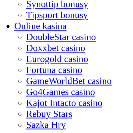
Synottip bonusy
Tipsport bonusy
Online kasína
DoubleStar casino
Doxxbet casino
Eurogold casino
Fortuna casino
GameWorldBet casino
Go4Games casino
Kajot Intacto casino
Rebuy Stars
Sazka Hry