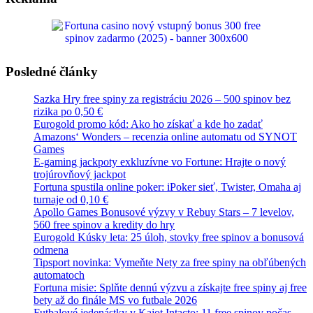
Posledné články
Sazka Hry free spiny za registráciu 2026 – 500 spinov bez
rizika po 0,50 €
Eurogold promo kód: Ako ho získať a kde ho zadať
Amazons‘ Wonders – recenzia online automatu od SYNOT
Games
E-gaming jackpoty exkluzívne vo Fortune: Hrajte o nový
trojúrovňový jackpot
Fortuna spustila online poker: iPoker sieť, Twister, Omaha aj
turnaje od 0,10 €
Apollo Games Bonusové výzvy v Rebuy Stars – 7 levelov,
560 free spinov a kredity do hry
Eurogold Kúsky leta: 25 úloh, stovky free spinov a bonusová
odmena
Tipsport novinka: Vymeňte Nety za free spiny na obľúbených
automatoch
Fortuna misie: Splňte dennú výzvu a získajte free spiny aj free
bety až do finále MS vo futbale 2026
Futbalové jedenástky v Kajot Intacto: 11 free spinov počas