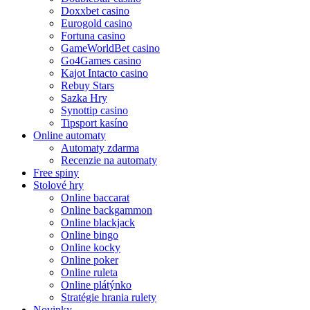
Doxxbet casino
Eurogold casino
Fortuna casino
GameWorldBet casino
Go4Games casino
Kajot Intacto casino
Rebuy Stars
Sazka Hry
Synottip casino
Tipsport kasíno
Online automaty
Automaty zdarma
Recenzie na automaty
Free spiny
Stolové hry
Online baccarat
Online backgammon
Online blackjack
Online bingo
Online kocky
Online poker
Online ruleta
Online plátýnko
Stratégie hrania rulety
Novinky