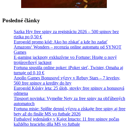
Posledné články
Sazka Hry free spiny za registráciu 2026 – 500 spinov bez
rizika po 0,50 €
Eurogold promo kód: Ako ho získať a kde ho zadať
Amazons‘ Wonders – recenzia online automatu od SYNOT
Games
E-gaming jackpoty exkluzívne vo Fortune: Hrajte o nový
trojúrovňový jackpot
Fortuna spustila online poker: iPoker sieť, Twister, Omaha aj
turnaje od 0,10 €
Apollo Games Bonusové výzvy v Rebuy Stars – 7 levelov,
560 free spinov a kredity do hry
Eurogold Kúsky leta: 25 úloh, stovky free spinov a bonusová
odmena
Tipsport novinka: Vymeňte Nety za free spiny na obľúbených
automatoch
Fortuna misie: Splňte dennú výzvu a získajte free spiny aj free
bety až do finále MS vo futbale 2026
Futbalové jedenástky v Kajot Intacto: 11 free spinov počas
každého hracieho dňa MS vo futbale