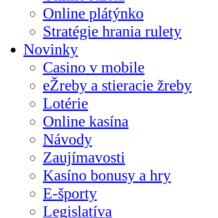
Online plátýnko
Stratégie hrania rulety
Novinky
Casino v mobile
eŽreby a stieracie žreby
Lotérie
Online kasína
Návody
Zaujímavosti
Kasíno bonusy a hry
E-športy
Legislatíva