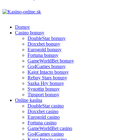
Domov
Casino bonusy
DoubleStar bonusy
Doxxbet bonusy
Eurogold bonusy
Fortuna bonusy
GameWorldBet bonusy
Go4Games bonusy
Kajot Intacto bonusy
Rebuy Stars bonusy
Sazka Hry bonusy
Synottip bonusy
Tipsport bonusy
Online kasína
DoubleStar casino
Doxxbet casino
Eurogold casino
Fortuna casino
GameWorldBet casino
Go4Games casino
Kajot Intacto casino