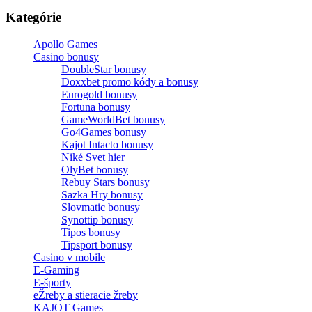
Kategórie
Apollo Games
(17)
Casino bonusy
(1 038)
DoubleStar bonusy
(62)
Doxxbet promo kódy a bonusy
(100)
Eurogold bonusy
(53)
Fortuna bonusy
(115)
GameWorldBet bonusy
(3)
Go4Games bonusy
(7)
Kajot Intacto bonusy
(21)
Niké Svet hier
(104)
OlyBet bonusy
(4)
Rebuy Stars bonusy
(1)
Sazka Hry bonusy
(11)
Slovmatic bonusy
(9)
Synottip bonusy
(145)
Tipos bonusy
(218)
Tipsport bonusy
(179)
Casino v mobile
(12)
E-Gaming
(12)
E-športy
(5)
eŽreby a stieracie žreby
(27)
KAJOT Games
(14)