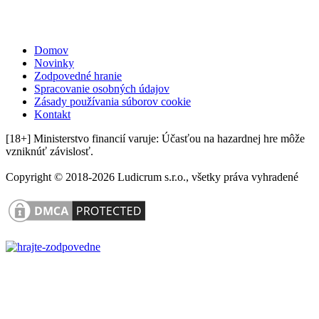
Domov
Novinky
Zodpovedné hranie
Spracovanie osobných údajov
Zásady používania súborov cookie
Kontakt
[18+] Ministerstvo financií varuje: Účasťou na hazardnej hre môže
vzniknúť závislosť.
Copyright © 2018-2026 Ludicrum s.r.o., všetky práva vyhradené