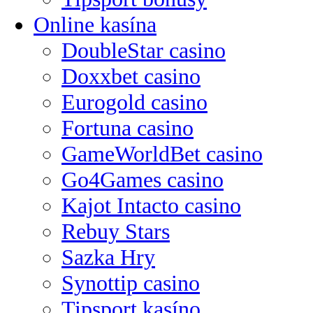
Online kasína
DoubleStar casino
Doxxbet casino
Eurogold casino
Fortuna casino
GameWorldBet casino
Go4Games casino
Kajot Intacto casino
Rebuy Stars
Sazka Hry
Synottip casino
Tipsport kasíno