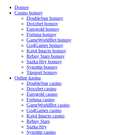
Domov
Casino bonusy
DoubleStar bonusy
Doxxbet bonusy
Eurogold bonusy
Fortuna bonusy
GameWorldBet bonusy
Go4Games bonusy
Kajot Intacto bonusy
Rebuy Stars bonusy
Sazka Hry bonusy
Synottip bonusy
Tipsport bonusy
Online kasína
DoubleStar casino
Doxxbet casino
Eurogold casino
Fortuna casino
GameWorldBet casino
Go4Games casino
Kajot Intacto casino
Rebuy Stars
Sazka Hry
Synottip casino