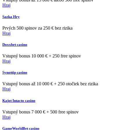
Hraj
Sazka Hry
Prvých 500 spinov za 250 € bez rizika
Hraj
Doxxbet casino
Vstupný bonus 10 000 € + 250 free spinov
Hraj
Synottip casino
Vstupný bonus až 10 000 € + 250 otočiek bez rizika
Hraj
Kajot Intacto casino
Vstupný bonus 7 000 € + 500 free spinov
Hraj
GameWorldBet casino