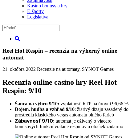
Zaujímavosti
Kasíno bonusy a hry
E-športy
Legislatíva
Reel Hot Respin – recenzia na výherný online
automat
21. októbra 2022
Recenzie na automaty
,
SYNOT Games
Recenzia online casino hry Reel Hot
Respin: 9/10
Šanca na výhru 9/10:
výplatnosť RTP na úrovni 96,66 %
Dojem, hudba a vzhľad 9/10
: žiarivý dizajn zasadený do
prostredia klasického vegas automatu plného farieb
Zábavnosť 9/10
:
automat je oživený o viacero
bonusových funkcií vrátane respinov a otočiek zadarmo