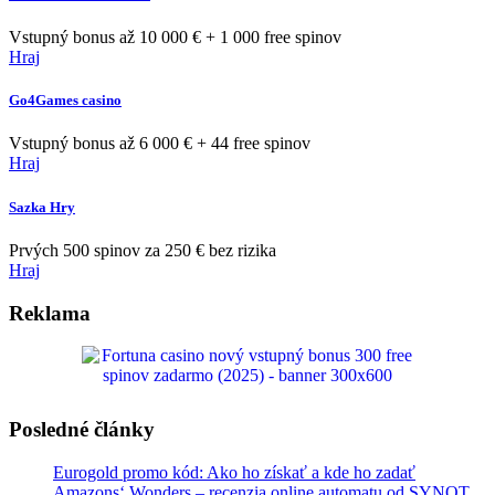
Vstupný bonus až 10 000 € + 1 000 free spinov
Hraj
Go4Games casino
Vstupný bonus až 6 000 € + 44 free spinov
Hraj
Sazka Hry
Prvých 500 spinov za 250 € bez rizika
Hraj
Reklama
Posledné články
Eurogold promo kód: Ako ho získať a kde ho zadať
Amazons‘ Wonders – recenzia online automatu od SYNOT