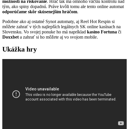
možností na riskovanie
. Hráč tak má omnoho väčšiu kontrolu nad
tým, ako spiny dopadnú. Práve kvôli tomu ale tento online automat
odporúčame skôr skúsenejším hráčom
.
Podobne ako aj ostatné Synot automaty, aj Reel Hot Respin si
môžete zahrať v tých najlepších legálnych SK online kasínach na
Slovensku. Vo svojej ponuke ho má napríklad
kasíno Fortuna
či
Doxxbet
a zahrať si ho môžete aj vo svojom mobile.
Ukážka hry