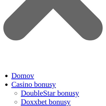
Domov
Casino bonusy
DoubleStar bonusy
Doxxbet bonusy