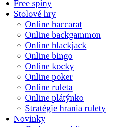
Free spiny
Stolové hry
Online baccarat
Online backgammon
Online blackjack
Online bingo
Online kocky
Online poker
Online ruleta
Online plátýnko
Stratégie hrania rulety
Novinky