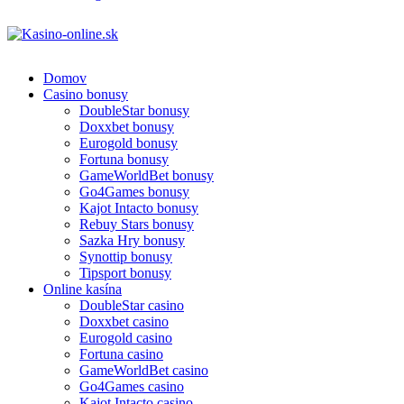
Domov
Casino bonusy
DoubleStar bonusy
Doxxbet bonusy
Eurogold bonusy
Fortuna bonusy
GameWorldBet bonusy
Go4Games bonusy
Kajot Intacto bonusy
Rebuy Stars bonusy
Sazka Hry bonusy
Synottip bonusy
Tipsport bonusy
Online kasína
DoubleStar casino
Doxxbet casino
Eurogold casino
Fortuna casino
GameWorldBet casino
Go4Games casino
Kajot Intacto casino