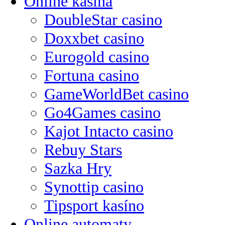
Online kasína
DoubleStar casino
Doxxbet casino
Eurogold casino
Fortuna casino
GameWorldBet casino
Go4Games casino
Kajot Intacto casino
Rebuy Stars
Sazka Hry
Synottip casino
Tipsport kasíno
Online automaty