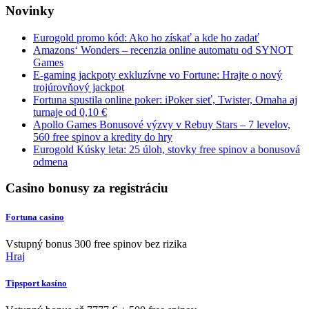
Novinky
Eurogold promo kód: Ako ho získať a kde ho zadať
Amazons‘ Wonders – recenzia online automatu od SYNOT
Games
E-gaming jackpoty exkluzívne vo Fortune: Hrajte o nový
trojúrovňový jackpot
Fortuna spustila online poker: iPoker sieť, Twister, Omaha aj
turnaje od 0,10 €
Apollo Games Bonusové výzvy v Rebuy Stars – 7 levelov,
560 free spinov a kredity do hry
Eurogold Kúsky leta: 25 úloh, stovky free spinov a bonusová
odmena
Casino bonusy za registráciu
Fortuna casino
Vstupný bonus 300 free spinov bez rizika
Hraj
Tipsport kasíno