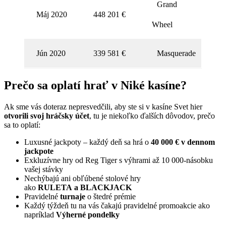
Grand
Máj 2020
448 201 €
Wheel
Jún 2020
339 581 €
Masquerade
Prečo sa oplatí hrať v Niké kasíne?
Ak sme vás doteraz nepresvedčili, aby ste si v kasíne Svet hier
otvorili svoj hráčsky účet
, tu je niekoľko ďalších dôvodov, prečo
sa to oplatí:
Luxusné jackpoty – každý deň sa hrá o
40 000 € v dennom
jackpote
Exkluzívne hry od Reg Tiger s výhrami až 10 000-násobku
vašej stávky
Nechýbajú ani obľúbené stolové hry
ako
RULETA a BLACKJACK
Pravidelné
turnaje
o štedré prémie
Každý týždeň tu na vás čakajú pravidelné promoakcie ako
napríklad
Výherné pondelky