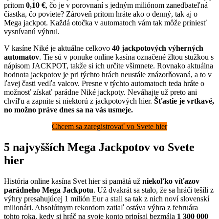
pritom
0,10 €
, čo je v porovnaní s jedným miliónom zanedbateľná
čiastka, čo poviete? Zároveň pritom hráte ako o denný, tak aj o
Mega jackpot. Každá otočka v automatoch vám tak môže priniesť
vysnívanú výhrul.
V kasíne Niké je aktuálne celkovo
40 jackpotových výherných
automatov
. Tie sú v ponuke online kasína označené žltou stužkou s
nápisom JACKPOT, takže si ich určite všimnete. Rovnako aktuálna
hodnota jackpotov je pri týchto hrách neustále znázorňovaná, a to v
ľavej časti vedľa valcov. Presne v týchto automatoch teda hráte o
možnosť získať parádne Niké jackpoty. Neváhajte už preto ani
chvíľu a zapnite si niektorú z jackpotových hier.
Šťastie je vrtkavé,
no možno práve dnes sa na vás usmeje.
Chcem sa zaregistrovať vo Svete hier
5 najvyšších Mega Jackpotov vo Svete
hier
História online kasína Svet hier si pamätá už
niekoľko víťazov
parádneho Mega Jackpotu
. Už dvakrát sa stalo, že sa hráči tešili z
výhry presahujúcej 1 milión Eur a stali sa tak z nich noví slovenskí
milionári. Absolútnym rekordom zatiaľ ostáva výhra z februára
tohto roka, kedy si hráč na svoje konto pripísal bezmála
1 300 000