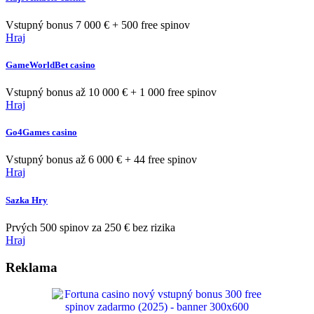
Vstupný bonus 7 000 € + 500 free spinov
Hraj
GameWorldBet casino
Vstupný bonus až 10 000 € + 1 000 free spinov
Hraj
Go4Games casino
Vstupný bonus až 6 000 € + 44 free spinov
Hraj
Sazka Hry
Prvých 500 spinov za 250 € bez rizika
Hraj
Reklama