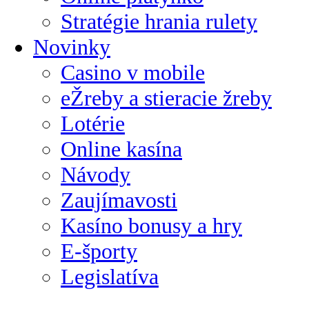
Stratégie hrania rulety
Novinky
Casino v mobile
eŽreby a stieracie žreby
Lotérie
Online kasína
Návody
Zaujímavosti
Kasíno bonusy a hry
E-športy
Legislatíva