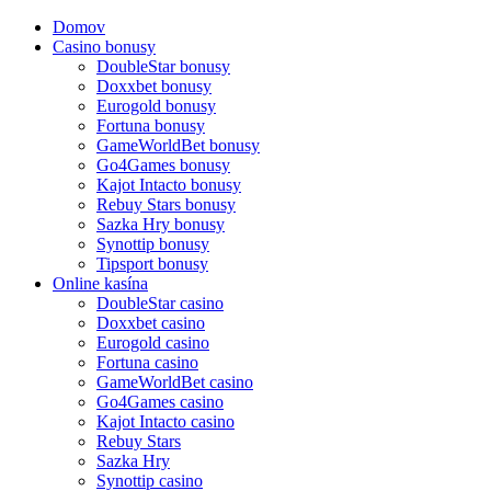
Domov
Casino bonusy
DoubleStar bonusy
Doxxbet bonusy
Eurogold bonusy
Fortuna bonusy
GameWorldBet bonusy
Go4Games bonusy
Kajot Intacto bonusy
Rebuy Stars bonusy
Sazka Hry bonusy
Synottip bonusy
Tipsport bonusy
Online kasína
DoubleStar casino
Doxxbet casino
Eurogold casino
Fortuna casino
GameWorldBet casino
Go4Games casino
Kajot Intacto casino
Rebuy Stars
Sazka Hry
Synottip casino