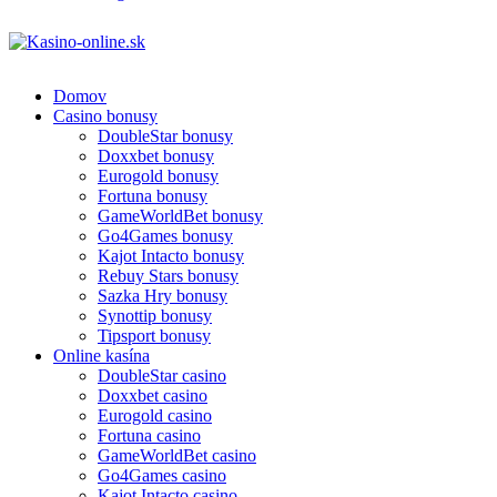
Domov
Casino bonusy
DoubleStar bonusy
Doxxbet bonusy
Eurogold bonusy
Fortuna bonusy
GameWorldBet bonusy
Go4Games bonusy
Kajot Intacto bonusy
Rebuy Stars bonusy
Sazka Hry bonusy
Synottip bonusy
Tipsport bonusy
Online kasína
DoubleStar casino
Doxxbet casino
Eurogold casino
Fortuna casino
GameWorldBet casino
Go4Games casino
Kajot Intacto casino