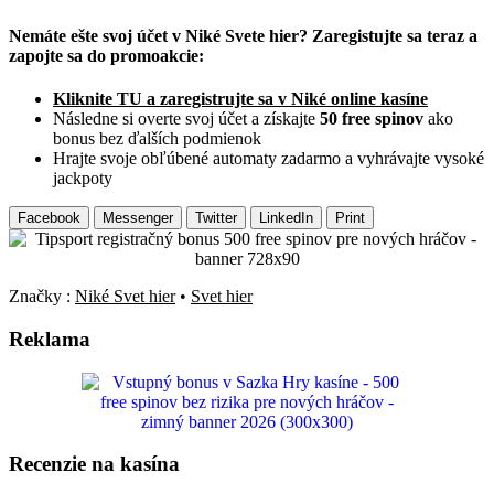
Nemáte ešte svoj účet v Niké Svete hier? Zaregistujte sa teraz a
zapojte sa do promoakcie:
Kliknite TU a zaregistrujte sa v Niké online kasíne
Následne si overte svoj účet a získajte
50 free spinov
ako
bonus bez ďalších podmienok
Hrajte svoje obľúbené automaty zadarmo a vyhrávajte vysoké
jackpoty
Facebook
Messenger
Twitter
LinkedIn
Print
Značky :
Niké Svet hier
•
Svet hier
Reklama
Recenzie na kasína