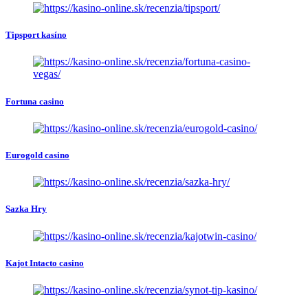
Tipsport kasíno
Fortuna casino
Eurogold casino
Sazka Hry
Kajot Intacto casino