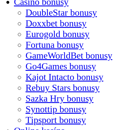
Casino bonusy
DoubleStar bonusy
Doxxbet bonusy
Eurogold bonusy
Fortuna bonusy
GameWorldBet bonusy
Go4Games bonusy
Kajot Intacto bonusy
Rebuy Stars bonusy
Sazka Hry bonusy
Synottip bonusy
Tipsport bonusy