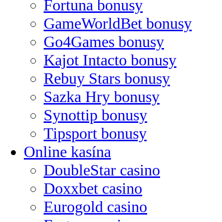
Fortuna bonusy
GameWorldBet bonusy
Go4Games bonusy
Kajot Intacto bonusy
Rebuy Stars bonusy
Sazka Hry bonusy
Synottip bonusy
Tipsport bonusy
Online kasína
DoubleStar casino
Doxxbet casino
Eurogold casino