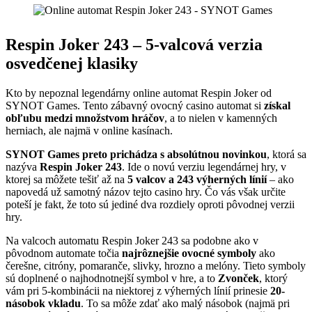
Respin Joker 243 – 5-valcová verzia
osvedčenej klasiky
Kto by nepoznal legendárny online automat Respin Joker od
SYNOT Games. Tento zábavný ovocný casino automat si
získal
obľubu medzi množstvom hráčov
, a to nielen v kamenných
herniach, ale najmä v online kasínach.
SYNOT Games preto prichádza s absolútnou novinkou
, ktorá sa
nazýva
Respin Joker 243
. Ide o novú verziu legendárnej hry, v
ktorej sa môžete tešiť až na
5 valcov a 243 výherných línií
– ako
napovedá už samotný názov tejto casino hry. Čo vás však určite
poteší je fakt, že toto sú jediné dva rozdiely oproti pôvodnej verzii
hry.
Na valcoch automatu Respin Joker 243 sa podobne ako v
pôvodnom automate točia
najrôznejšie ovocné symboly
ako
čerešne, citróny, pomaranče, slivky, hrozno a melóny. Tieto symboly
sú doplnené o najhodnotnejší symbol v hre, a to
Zvonček
, ktorý
vám pri 5-kombinácii na niektorej z výherných línií prinesie
20-
násobok vkladu
. To sa môže zdať ako malý násobok (najmä pri