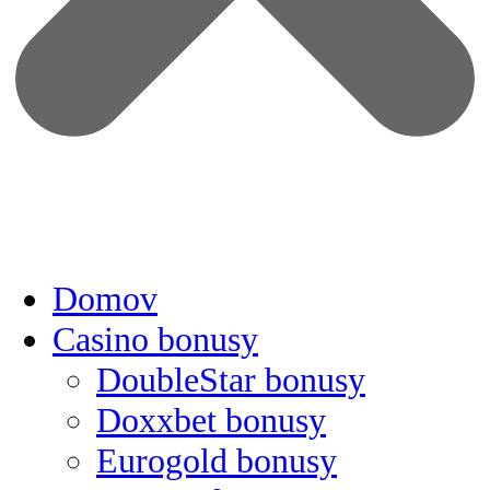
Domov
Casino bonusy
DoubleStar bonusy
Doxxbet bonusy
Eurogold bonusy