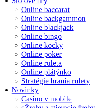
Stolové hry
Online baccarat
Online backgammon
Online blackjack
Online bingo
Online kocky
Online poker
Online ruleta
Online plátýnko
Stratégie hrania rulety
Novinky
Casino v mobile
eŽreby a stieracie žreby