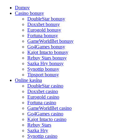
Domov
Casino bonusy
DoubleStar bonusy
Doxxbet bonusy
Eurogold bonusy
Fortuna bonusy
GameWorldBet bonusy
Go4Games bonusy
Kajot Intacto bonusy
Rebuy Stars bonusy
Sazka Hry bonusy
Synottip bonusy
Tipsport bonusy
Online kasína
DoubleStar casino
Doxxbet casino
Eurogold casino
Fortuna casino
GameWorldBet casino
Go4Games casino
Kajot Intacto casino
Rebuy Stars
Sazka Hry
Synottip casino