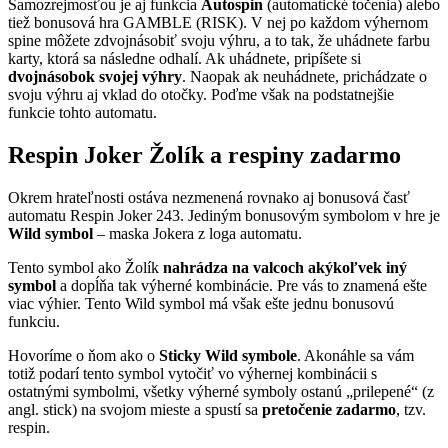
Samozrejmosťou je aj funkcia
Autospin
(automatické točenia) alebo
tiež bonusová hra GAMBLE (RISK). V nej po každom výhernom
spine môžete zdvojnásobiť svoju výhru, a to tak, že uhádnete farbu
karty, ktorá sa následne odhalí. Ak uhádnete, pripíšete si
dvojnásobok svojej výhry
. Naopak ak neuhádnete, prichádzate o
svoju výhru aj vklad do otočky. Poďme však na podstatnejšie
funkcie tohto automatu.
Respin Joker Žolík a respiny zadarmo
Okrem hrateľnosti ostáva nezmenená rovnako aj bonusová časť
automatu Respin Joker 243. Jediným bonusovým symbolom v hre je
Wild symbol
– maska Jokera z loga automatu.
Tento symbol ako Žolík
nahrádza na valcoch akýkoľvek iný
symbol
a dopĺňa tak výherné kombinácie. Pre vás to znamená ešte
viac výhier. Tento Wild symbol má však ešte jednu bonusovú
funkciu.
Hovoríme o ňom ako o
Sticky Wild symbole
. Akonáhle sa vám
totiž podarí tento symbol vytočiť vo výhernej kombinácii s
ostatnými symbolmi, všetky výherné symboly ostanú „prilepené“ (z
angl. stick) na svojom mieste a spustí sa
pretočenie zadarmo
, tzv.
respin.