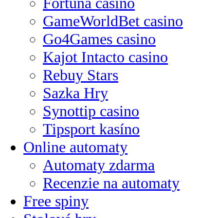
Fortuna casino
GameWorldBet casino
Go4Games casino
Kajot Intacto casino
Rebuy Stars
Sazka Hry
Synottip casino
Tipsport kasíno
Online automaty
Automaty zdarma
Recenzie na automaty
Free spiny