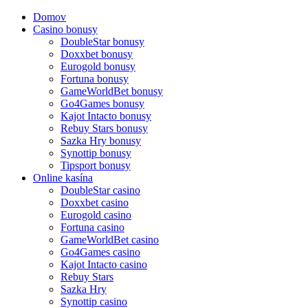
Domov
Casino bonusy
DoubleStar bonusy
Doxxbet bonusy
Eurogold bonusy
Fortuna bonusy
GameWorldBet bonusy
Go4Games bonusy
Kajot Intacto bonusy
Rebuy Stars bonusy
Sazka Hry bonusy
Synottip bonusy
Tipsport bonusy
Online kasína
DoubleStar casino
Doxxbet casino
Eurogold casino
Fortuna casino
GameWorldBet casino
Go4Games casino
Kajot Intacto casino
Rebuy Stars
Sazka Hry
Synottip casino