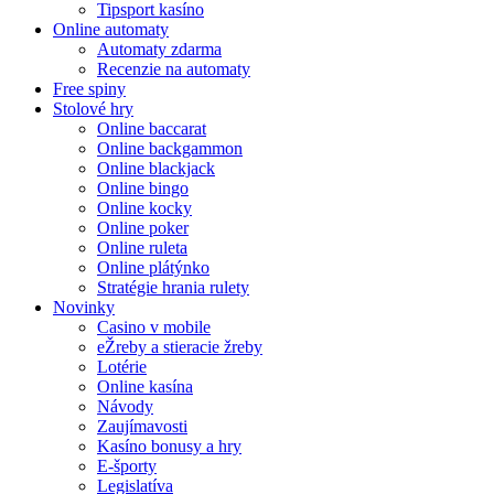
Tipsport kasíno
Online automaty
Automaty zdarma
Recenzie na automaty
Free spiny
Stolové hry
Online baccarat
Online backgammon
Online blackjack
Online bingo
Online kocky
Online poker
Online ruleta
Online plátýnko
Stratégie hrania rulety
Novinky
Casino v mobile
eŽreby a stieracie žreby
Lotérie
Online kasína
Návody
Zaujímavosti
Kasíno bonusy a hry
E-športy
Legislatíva