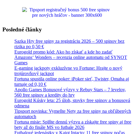
Posledné články
Sazka Hry free spiny za registráciu 2026 – 500 spinov bez
rizika po 0,50 €
Eurogold promo kód: Ako ho získať a kde ho zadať
Amazons‘ Wonders – recenzia online automatu od SYNOT
Games
E-gaming jackpoty exkluzívne vo Fortune: Hrajte o nový
trojúrovňový jackpot
Fortuna spustila online poker: iPoker sieť, Twister, Omaha aj
turnaje od 0,10 €
Apollo Games Bonusové výzvy v Rebuy Stars – 7 levelov,
560 free spinov a kredity do hry
Eurogold Kúsky leta: 25 úloh, stovky free spinov a bonusová
odmena
Tipsport novinka: Vymeňte Nety za free spiny na obľúbených
automatoch
Fortuna misie: Splňte dennú výzvu a získajte free spiny aj free
bety až do finále MS vo futbale 2026
Futbalové jedenástky v Kajot Intacto: 11 free spinov počas