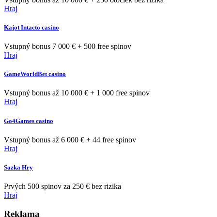
Hraj
Kajot Intacto casino
Vstupný bonus 7 000 € + 500 free spinov
Hraj
GameWorldBet casino
Vstupný bonus až 10 000 € + 1 000 free spinov
Hraj
Go4Games casino
Vstupný bonus až 6 000 € + 44 free spinov
Hraj
Sazka Hry
Prvých 500 spinov za 250 € bez rizika
Hraj
Reklama