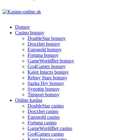
Domov
Casino bonusy
DoubleStar bonusy
Doxxbet bonusy
Eurogold bonusy
Fortuna bonusy
GameWorldBet bonusy
Go4Games bonusy
Kajot Intacto bonusy
Rebuy Stars bonusy
Sazka Hry bonusy
Synottip bonusy
Tipsport bonusy
Online kasína
DoubleStar casino
Doxxbet casino
Eurogold casino
Fortuna casino
GameWorldBet casino
Go4Games casino
Kajot Intacto casino