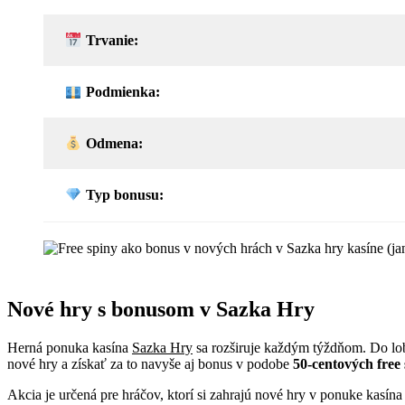
Trvanie:
Podmienka:
Odmena:
Typ bonusu:
Nové hry s bonusom v Sazka Hry
Herná ponuka kasína
Sazka Hry
sa rozširuje každým týždňom. Do lo
nové hry a získať za to navyše aj bonus v podobe
50-centových free
Akcia je určená pre hráčov, ktorí si zahrajú nové hry v ponuke kasí