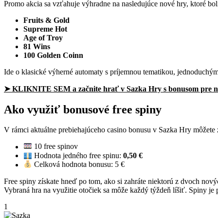
Promo akcia sa vzťahuje výhradne na nasledujúce nové hry, ktoré bol
Fruits & Gold
Supreme Hot
Age of Troy
81 Wins
100 Golden Coinn
Ide o klasické výherné automaty s príjemnou tematikou, jednoduchými
➤ KLIKNITE SEM a začnite hrať v Sazka Hry s bonusom pre n
Ako využiť bonusové free spiny
V rámci aktuálne prebiehajúceho casino bonusu v Sazka Hry môžete 
10 free spinov
Hodnota jedného free spinu:
0,50 €
Celková hodnota bonusu: 5 €
Free spiny získate hneď po tom, ako si zahráte niektorú z dvoch novýc
Vybraná hra na využitie otočiek sa môže každý týždeň líšiť. Spiny je
1