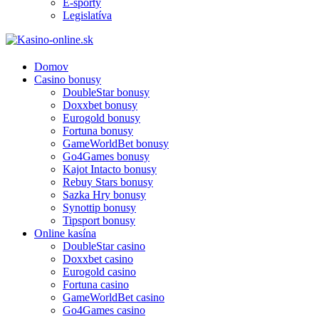
E-športy
Legislatíva
Domov
Casino bonusy
DoubleStar bonusy
Doxxbet bonusy
Eurogold bonusy
Fortuna bonusy
GameWorldBet bonusy
Go4Games bonusy
Kajot Intacto bonusy
Rebuy Stars bonusy
Sazka Hry bonusy
Synottip bonusy
Tipsport bonusy
Online kasína
DoubleStar casino
Doxxbet casino
Eurogold casino
Fortuna casino
GameWorldBet casino
Go4Games casino