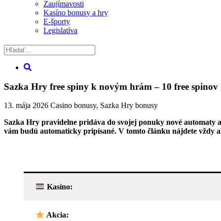
Zaujímavosti
Kasíno bonusy a hry
E-športy
Legislatíva
Sazka Hry free spiny k novým hrám – 10 free spinov
13. mája 2026
Casino bonusy
,
Sazka Hry bonusy
Sazka Hry pravidelne pridáva do svojej ponuky nové automaty a 
vám budú automaticky pripísané. V tomto článku nájdete vždy akt
Kasíno:
Akcia: