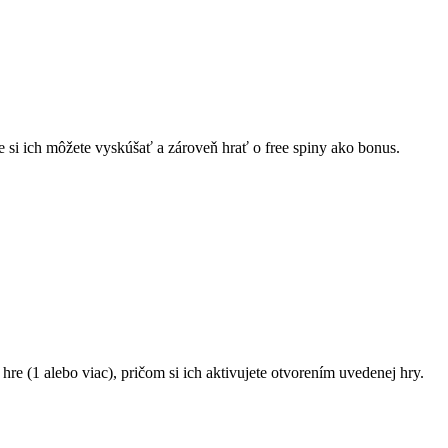
 si ich môžete vyskúšať a zároveň hrať o free spiny ako bonus.
re (1 alebo viac), pričom si ich aktivujete otvorením uvedenej hry.