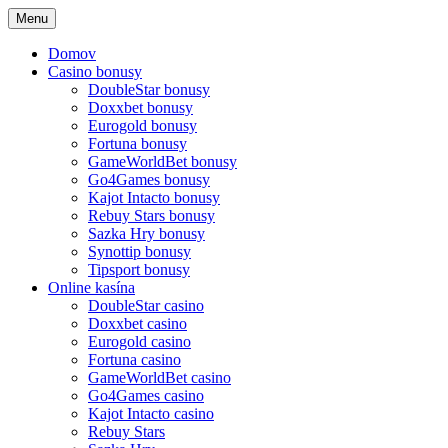
Menu
Domov
Casino bonusy
DoubleStar bonusy
Doxxbet bonusy
Eurogold bonusy
Fortuna bonusy
GameWorldBet bonusy
Go4Games bonusy
Kajot Intacto bonusy
Rebuy Stars bonusy
Sazka Hry bonusy
Synottip bonusy
Tipsport bonusy
Online kasína
DoubleStar casino
Doxxbet casino
Eurogold casino
Fortuna casino
GameWorldBet casino
Go4Games casino
Kajot Intacto casino
Rebuy Stars