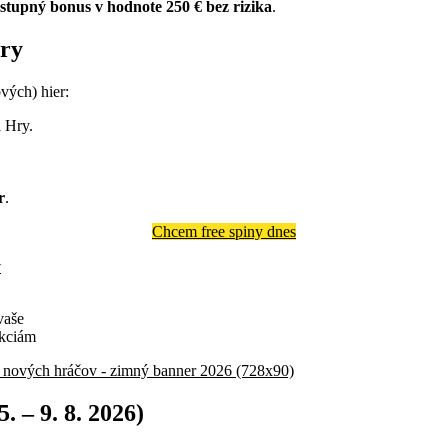
stupný bonus v hodnote 250 € bez rizika
.
hry
vých) hier:
a Hry.
r
.
Chcem free spiny dnes
y
vaše
akciám
 – 9. 8. 2026)