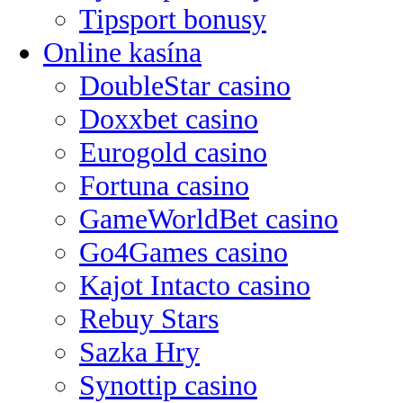
Tipsport bonusy
Online kasína
DoubleStar casino
Doxxbet casino
Eurogold casino
Fortuna casino
GameWorldBet casino
Go4Games casino
Kajot Intacto casino
Rebuy Stars
Sazka Hry
Synottip casino