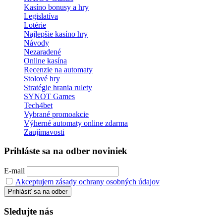
Kasíno bonusy a hry
(39)
Legislatíva
(18)
Lotérie
(13)
Najlepšie kasíno hry
(9)
Návody
(39)
Nezaradené
(3)
Online kasína
(54)
Recenzie na automaty
(136)
Stolové hry
(38)
Stratégie hrania rulety
(7)
SYNOT Games
(24)
Tech4bet
(13)
Vybrané promoakcie
(3)
Výherné automaty online zdarma
(116)
Zaujímavosti
(27)
Prihláste sa na odber noviniek
E-mail
Akceptujem zásady ochrany osobných údajov
Sledujte nás