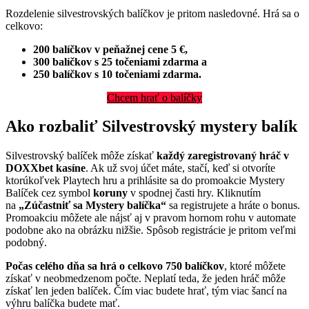
Rozdelenie silvestrovských balíčkov je pritom nasledovné. Hrá sa o
celkovo:
200 balíčkov v peňažnej cene 5 €,
300 balíčkov s 25 točeniami zdarma a
250 balíčkov s 10 točeniami zdarma.
Chcem hrať o balíčky
Ako rozbaliť Silvestrovský mystery balík
Silvestrovský balíček môže získať
každý zaregistrovaný hráč v
DOXXbet kasíne
. Ak už svoj účet máte, stačí, keď si otvoríte
ktorúkoľvek Playtech hru a prihlásite sa do promoakcie Mystery
Balíček cez symbol
koruny
v spodnej časti hry. Kliknutím
na
„Zúčastniť sa Mystery balíčka“
sa registrujete a hráte o bonus.
Promoakciu môžete ale nájsť aj v pravom hornom rohu v automate
podobne ako na obrázku nižšie. Spôsob registrácie je pritom veľmi
podobný.
Počas celého dňa sa hrá o celkovo 750 balíčkov
, ktoré môžete
získať v neobmedzenom počte. Neplatí teda, že jeden hráč môže
získať len jeden balíček. Čím viac budete hrať, tým viac šancí na
výhru balíčka budete mať.