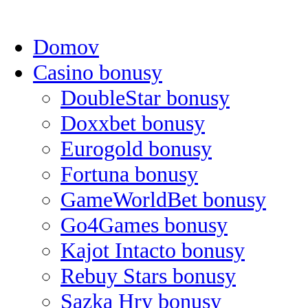
Domov
Casino bonusy
DoubleStar bonusy
Doxxbet bonusy
Eurogold bonusy
Fortuna bonusy
GameWorldBet bonusy
Go4Games bonusy
Kajot Intacto bonusy
Rebuy Stars bonusy
Sazka Hry bonusy