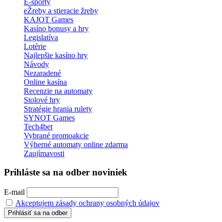
E-športy
(5)
eŽreby a stieracie žreby
(27)
KAJOT Games
(14)
Kasíno bonusy a hry
(39)
Legislatíva
(18)
Lotérie
(13)
Najlepšie kasíno hry
(9)
Návody
(39)
Nezaradené
(3)
Online kasína
(54)
Recenzie na automaty
(136)
Stolové hry
(38)
Stratégie hrania rulety
(7)
SYNOT Games
(24)
Tech4bet
(13)
Vybrané promoakcie
(3)
Výherné automaty online zdarma
(116)
Zaujímavosti
(27)
Prihláste sa na odber noviniek
E-mail
Akceptujem zásady ochrany osobných údajov