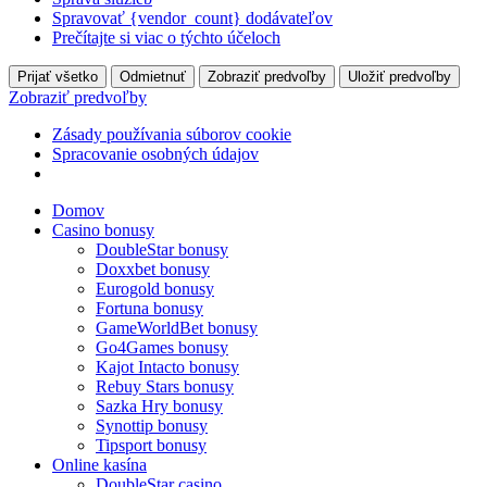
Spravovať {vendor_count} dodávateľov
Prečítajte si viac o týchto účeloch
Prijať všetko
Odmietnuť
Zobraziť predvoľby
Uložiť predvoľby
Zobraziť predvoľby
Zásady používania súborov cookie
Spracovanie osobných údajov
Domov
Casino bonusy
DoubleStar bonusy
Doxxbet bonusy
Eurogold bonusy
Fortuna bonusy
GameWorldBet bonusy
Go4Games bonusy
Kajot Intacto bonusy
Rebuy Stars bonusy
Sazka Hry bonusy
Synottip bonusy
Tipsport bonusy
Online kasína
DoubleStar casino