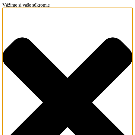
Vážime si vaše súkromie