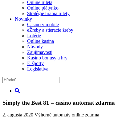
Online ruleta
Online plátýnko
Stratégie hrania rulety
Novinky
Casino v mobile
eŽreby a stieracie žreby
Lotérie
Online kasína
Návody
Zaujímavosti
Kasíno bonusy a hry
E-športy
Legislatíva
Simply the Best 81 – casino automat zdarma
2. augusta 2020
Výherné automaty online zdarma