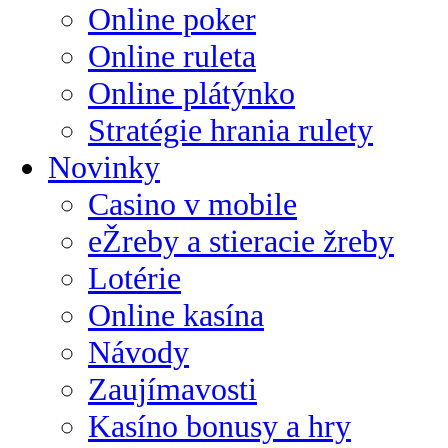
Online poker
Online ruleta
Online plátýnko
Stratégie hrania rulety
Novinky
Casino v mobile
eŽreby a stieracie žreby
Lotérie
Online kasína
Návody
Zaujímavosti
Kasíno bonusy a hry