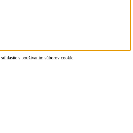
 súhlasíte s používaním súborov cookie.