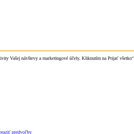
vity Vašej návštevy a marketingové účely. Kliknutím na Prijať všetko“
braziť predvoľby