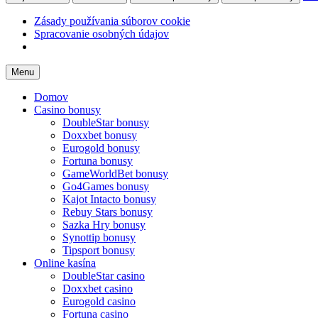
Zásady používania súborov cookie
Spracovanie osobných údajov
Menu
Domov
Casino bonusy
DoubleStar bonusy
Doxxbet bonusy
Eurogold bonusy
Fortuna bonusy
GameWorldBet bonusy
Go4Games bonusy
Kajot Intacto bonusy
Rebuy Stars bonusy
Sazka Hry bonusy
Synottip bonusy
Tipsport bonusy
Online kasína
DoubleStar casino
Doxxbet casino
Eurogold casino
Fortuna casino