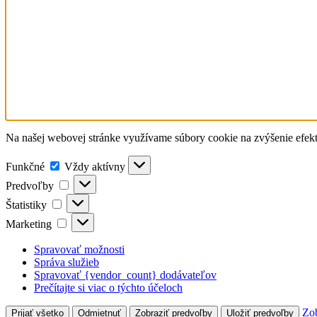
Na našej webovej stránke využívame súbory cookie na zvýšenie efekti
Funkčné
Funkčné
Vždy aktívny
Predvoľby
Predvoľby
Štatistiky
Štatistiky
Marketing
Marketing
Spravovať možnosti
Správa služieb
Spravovať {vendor_count} dodávateľov
Prečítajte si viac o týchto účeloch
Zo
Prijať všetko
Odmietnuť
Zobraziť predvoľby
Uložiť predvoľby