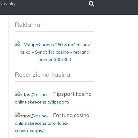
Novinky
Reklama
Recenzie na kasína
Tipsport kasíno
Fortuna casino