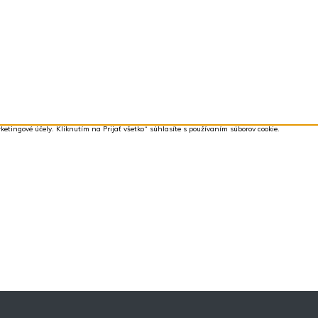
etingové účely. Kliknutím na Prijať všetko“ súhlasíte s používaním súborov cookie.