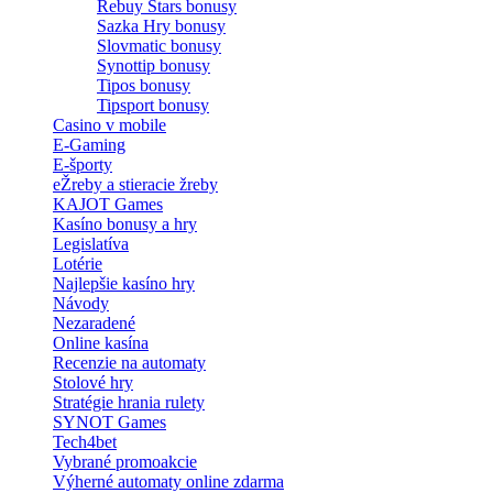
Rebuy Stars bonusy
(1)
Sazka Hry bonusy
(10)
Slovmatic bonusy
(9)
Synottip bonusy
(145)
Tipos bonusy
(218)
Tipsport bonusy
(179)
Casino v mobile
(12)
E-Gaming
(12)
E-športy
(5)
eŽreby a stieracie žreby
(27)
KAJOT Games
(14)
Kasíno bonusy a hry
(39)
Legislatíva
(18)
Lotérie
(13)
Najlepšie kasíno hry
(9)
Návody
(39)
Nezaradené
(3)
Online kasína
(54)
Recenzie na automaty
(136)
Stolové hry
(38)
Stratégie hrania rulety
(7)
SYNOT Games
(24)
Tech4bet
(13)
Vybrané promoakcie
(3)
Výherné automaty online zdarma
(116)