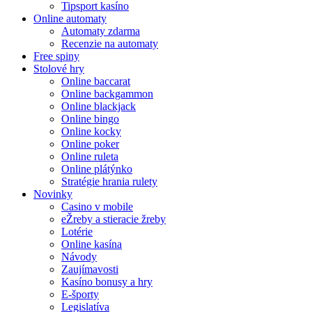
Tipsport kasíno
Online automaty
Automaty zdarma
Recenzie na automaty
Free spiny
Stolové hry
Online baccarat
Online backgammon
Online blackjack
Online bingo
Online kocky
Online poker
Online ruleta
Online plátýnko
Stratégie hrania rulety
Novinky
Casino v mobile
eŽreby a stieracie žreby
Lotérie
Online kasína
Návody
Zaujímavosti
Kasíno bonusy a hry
E-športy
Legislatíva