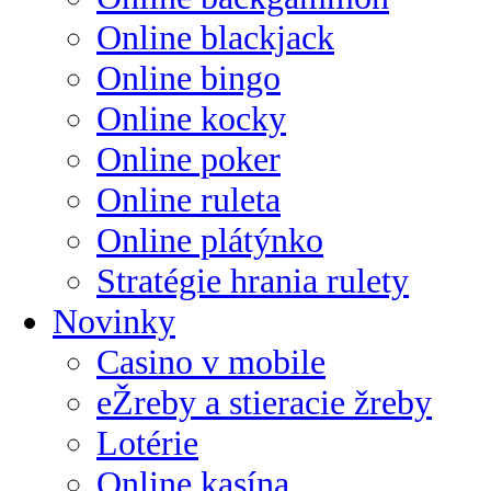
Online blackjack
Online bingo
Online kocky
Online poker
Online ruleta
Online plátýnko
Stratégie hrania rulety
Novinky
Casino v mobile
eŽreby a stieracie žreby
Lotérie
Online kasína