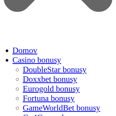
Domov
Casino bonusy
DoubleStar bonusy
Doxxbet bonusy
Eurogold bonusy
Fortuna bonusy
GameWorldBet bonusy