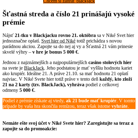
Chcem si zahrať blackjack
Šťastná streda a číslo 21 prinášajú vysoké
prémie
Nájsť
21-tku v Blackjacku rovno 21. októbra
sa v Niké Svet hier
jednoznačne oplatí.
Svet hier od Niké
totiž prichádza s novou
parádnou akciou. Zapojte sa do nej aj vy a Šťastná 21 vám prinesie
skvelé výhry –
v hre je bonus 5 000 €
.
Jednou z najznámejších a najpopulárnejších
casino stolových hier
na svete je
BlackJack
. Jeho podstatou je mať vyššiu hodnotu kariet
ako krupiér. Ideálne 21. A práve 21.10. sa mať hodnotu 21 oplatí
najviac. V Niké Svete hier totiž práve v tento deň
každý, kto zloží
21 na 2 karty (tzv. BlackJack), vyhráva
podiel z celkovej
odmeny
5 000 €
.
Podiel z prémie získate aj vtedy,
ak 21 bude mať krupiér
. V tomto
prípade by vaša hra skončila remízou, teraz však istotne
vyhráte
.
Nemáte ešte svoj účet v Niké Svete hier? Zaregistujte sa teraz a
zapojte sa do promoakcie: