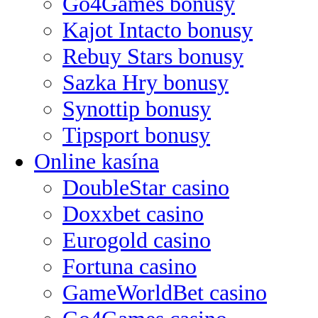
Go4Games bonusy
Kajot Intacto bonusy
Rebuy Stars bonusy
Sazka Hry bonusy
Synottip bonusy
Tipsport bonusy
Online kasína
DoubleStar casino
Doxxbet casino
Eurogold casino
Fortuna casino
GameWorldBet casino