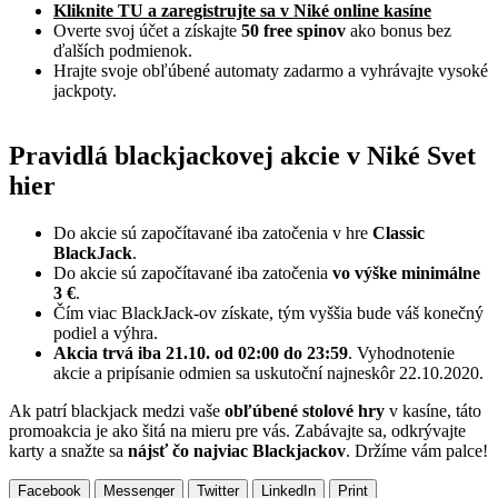
Kliknite TU a zaregistrujte sa v Niké online kasíne
Overte svoj účet a získajte
50 free spinov
ako bonus bez
ďalších podmienok.
Hrajte svoje obľúbené automaty zadarmo a vyhrávajte vysoké
jackpoty.
Pravidlá blackjackovej akcie v Niké Svet
hier
Do akcie sú započítavané iba zatočenia v hre
Classic
BlackJack
.
Do akcie sú započítavané iba zatočenia
vo výške minimálne
3 €
.
Čím viac BlackJack-ov získate, tým vyššia bude váš konečný
podiel a výhra.
Akcia trvá iba 21.10. od 02:00 do 23:59
. Vyhodnotenie
akcie a pripísanie odmien sa uskutoční najneskôr 22.10.2020.
Ak patrí blackjack medzi vaše
obľúbené stolové hry
v kasíne, táto
promoakcia je ako šitá na mieru pre vás. Zabávajte sa, odkrývajte
karty a snažte sa
nájsť čo najviac Blackjackov
. Držíme vám palce!
Facebook
Messenger
Twitter
LinkedIn
Print