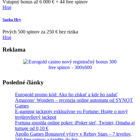
Vstupný bonus až 6 000 € + 44 free spinov
Hraj
Sazka Hry
Prvých 500 spinov za 250 € bez rizika
Hraj
Reklama
Posledné články
Eurogold promo kód: Ako ho získať a kde ho zadať
Amazons‘ Wonders – recenzia online automatu od SYNOT
Games
E-gaming jackpoty exkluzívne vo Fortune: Hrajte o nový
trojúrovňový jackpot
Fortuna spustila online poker: iPoker sieť, Twister, Omaha aj
turnaje od 0,10 €
Apollo Games Bonusové výzvy v Rebuy Stars – 7 levelov,
560 free spinov a kredity do hry