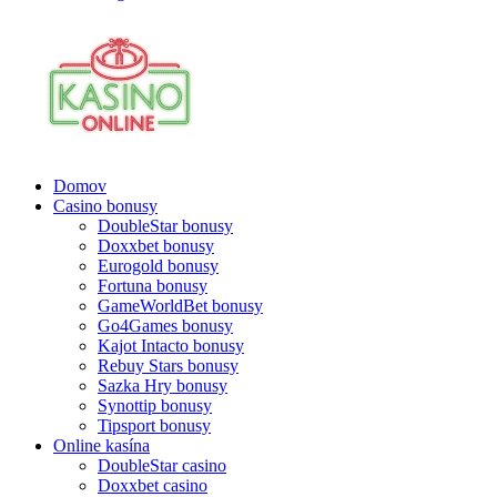
Domov
Casino bonusy
DoubleStar bonusy
Doxxbet bonusy
Eurogold bonusy
Fortuna bonusy
GameWorldBet bonusy
Go4Games bonusy
Kajot Intacto bonusy
Rebuy Stars bonusy
Sazka Hry bonusy
Synottip bonusy
Tipsport bonusy
Online kasína
DoubleStar casino
Doxxbet casino