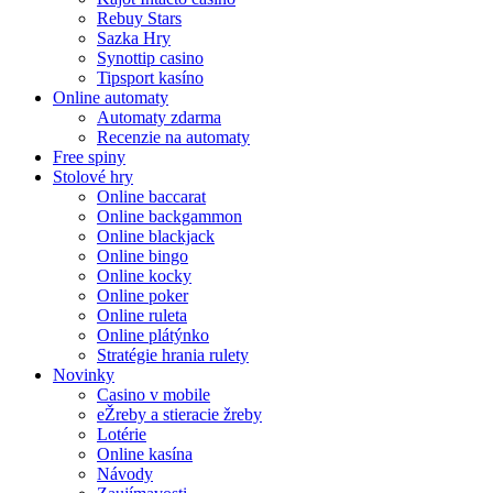
Rebuy Stars
Sazka Hry
Synottip casino
Tipsport kasíno
Online automaty
Automaty zdarma
Recenzie na automaty
Free spiny
Stolové hry
Online baccarat
Online backgammon
Online blackjack
Online bingo
Online kocky
Online poker
Online ruleta
Online plátýnko
Stratégie hrania rulety
Novinky
Casino v mobile
eŽreby a stieracie žreby
Lotérie
Online kasína
Návody