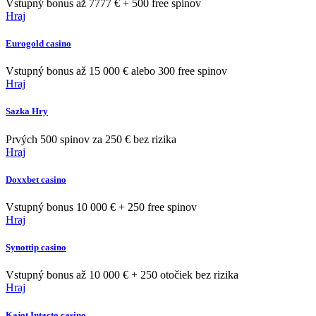
Vstupný bonus až 7777 € + 500 free spinov
Hraj
Eurogold casino
Vstupný bonus až 15 000 € alebo 300 free spinov
Hraj
Sazka Hry
Prvých 500 spinov za 250 € bez rizika
Hraj
Doxxbet casino
Vstupný bonus 10 000 € + 250 free spinov
Hraj
Synottip casino
Vstupný bonus až 10 000 € + 250 otočiek bez rizika
Hraj
Kajot Intacto casino