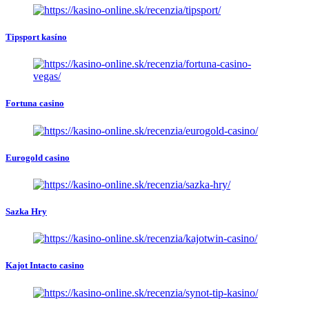
Tipsport kasíno
Fortuna casino
Eurogold casino
Sazka Hry
Kajot Intacto casino