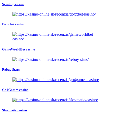
Synottip casino
Doxxbet casino
GameWorldBet casino
Rebuy Stars
Go4Games casino
Slovmatic casino