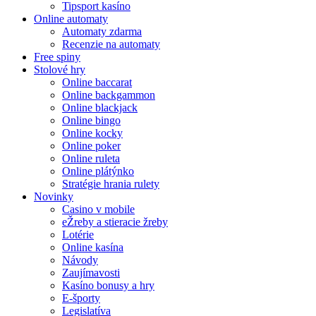
Tipsport kasíno
Online automaty
Automaty zdarma
Recenzie na automaty
Free spiny
Stolové hry
Online baccarat
Online backgammon
Online blackjack
Online bingo
Online kocky
Online poker
Online ruleta
Online plátýnko
Stratégie hrania rulety
Novinky
Casino v mobile
eŽreby a stieracie žreby
Lotérie
Online kasína
Návody
Zaujímavosti
Kasíno bonusy a hry
E-športy
Legislatíva