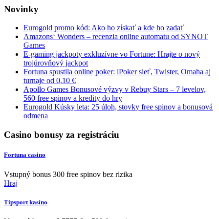
Novinky
Eurogold promo kód: Ako ho získať a kde ho zadať
Amazons‘ Wonders – recenzia online automatu od SYNOT
Games
E-gaming jackpoty exkluzívne vo Fortune: Hrajte o nový
trojúrovňový jackpot
Fortuna spustila online poker: iPoker sieť, Twister, Omaha aj
turnaje od 0,10 €
Apollo Games Bonusové výzvy v Rebuy Stars – 7 levelov,
560 free spinov a kredity do hry
Eurogold Kúsky leta: 25 úloh, stovky free spinov a bonusová
odmena
Casino bonusy za registráciu
Fortuna casino
Vstupný bonus 300 free spinov bez rizika
Hraj
Tipsport kasíno