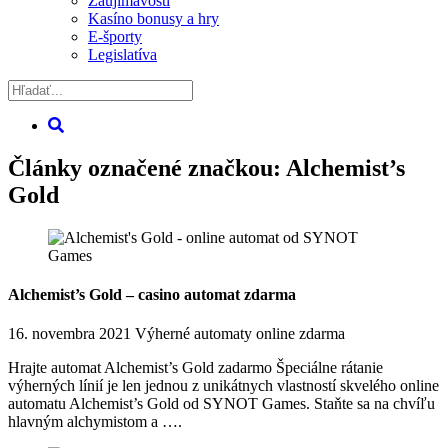
Zaujímavosti
Kasíno bonusy a hry
E-športy
Legislatíva
Články označené značkou: Alchemist’s
Gold
Alchemist’s Gold – casino automat zdarma
16. novembra 2021
Výherné automaty online zdarma
Hrajte automat Alchemist’s Gold zadarmo Špeciálne rátanie
výherných línií je len jednou z unikátnych vlastností skvelého online
automatu Alchemist’s Gold od SYNOT Games. Staňte sa na chvíľu
hlavným alchymistom a
….