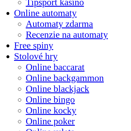
Tipsport kasíno
Online automaty
Automaty zdarma
Recenzie na automaty
Free spiny
Stolové hry
Online baccarat
Online backgammon
Online blackjack
Online bingo
Online kocky
Online poker