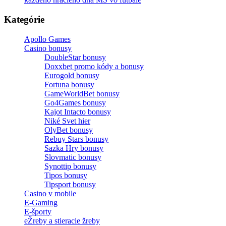
Kategórie
Apollo Games
(17)
Casino bonusy
(1 038)
DoubleStar bonusy
(62)
Doxxbet promo kódy a bonusy
(100)
Eurogold bonusy
(53)
Fortuna bonusy
(115)
GameWorldBet bonusy
(3)
Go4Games bonusy
(7)
Kajot Intacto bonusy
(21)
Niké Svet hier
(104)
OlyBet bonusy
(4)
Rebuy Stars bonusy
(1)
Sazka Hry bonusy
(11)
Slovmatic bonusy
(9)
Synottip bonusy
(145)
Tipos bonusy
(218)
Tipsport bonusy
(179)
Casino v mobile
(12)
E-Gaming
(12)
E-športy
(5)
eŽreby a stieracie žreby
(27)