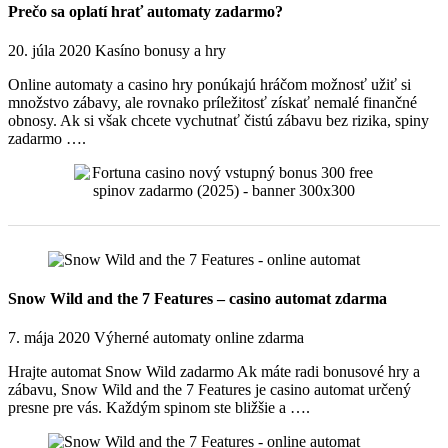
Prečo sa oplatí hrať automaty zadarmo?
20. júla 2020
Kasíno bonusy a hry
Online automaty a casino hry ponúkajú hráčom možnosť užiť si
množstvo zábavy, ale rovnako príležitosť získať nemalé finančné
obnosy. Ak si však chcete vychutnať čistú zábavu bez rizika, spiny
zadarmo
….
Snow Wild and the 7 Features – casino automat zdarma
7. mája 2020
Výherné automaty online zdarma
Hrajte automat Snow Wild zadarmo Ak máte radi bonusové hry a
zábavu, Snow Wild and the 7 Features je casino automat určený
presne pre vás. Každým spinom ste bližšie a
….