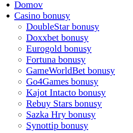
Domov
Casino bonusy
DoubleStar bonusy
Doxxbet bonusy
Eurogold bonusy
Fortuna bonusy
GameWorldBet bonusy
Go4Games bonusy
Kajot Intacto bonusy
Rebuy Stars bonusy
Sazka Hry bonusy
Synottip bonusy