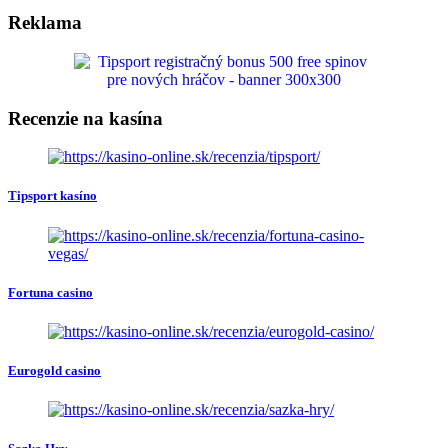
Reklama
Recenzie na kasína
Tipsport kasíno
Fortuna casino
Eurogold casino