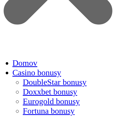
Domov
Casino bonusy
DoubleStar bonusy
Doxxbet bonusy
Eurogold bonusy
Fortuna bonusy