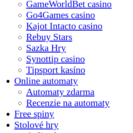
GameWorldBet casino
Go4Games casino
Kajot Intacto casino
Rebuy Stars
Sazka Hry
Synottip casino
Tipsport kasíno
Online automaty
Automaty zdarma
Recenzie na automaty
Free spiny
Stolové hry