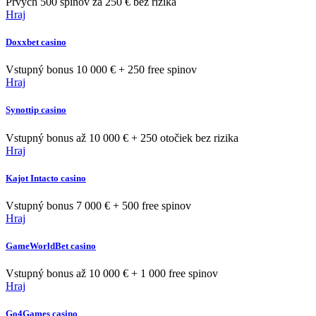
Prvých 500 spinov za 250 € bez rizika
Hraj
Doxxbet casino
Vstupný bonus 10 000 € + 250 free spinov
Hraj
Synottip casino
Vstupný bonus až 10 000 € + 250 otočiek bez rizika
Hraj
Kajot Intacto casino
Vstupný bonus 7 000 € + 500 free spinov
Hraj
GameWorldBet casino
Vstupný bonus až 10 000 € + 1 000 free spinov
Hraj
Go4Games casino