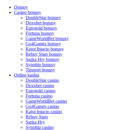
Domov
Casino bonusy
DoubleStar bonusy
Doxxbet bonusy
Eurogold bonusy
Fortuna bonusy
GameWorldBet bonusy
Go4Games bonusy
Kajot Intacto bonusy
Rebuy Stars bonusy
Sazka Hry bonusy
Synottip bonusy
Tipsport bonusy
Online kasína
DoubleStar casino
Doxxbet casino
Eurogold casino
Fortuna casino
GameWorldBet casino
Go4Games casino
Kajot Intacto casino
Rebuy Stars
Sazka Hry
Synottip casino