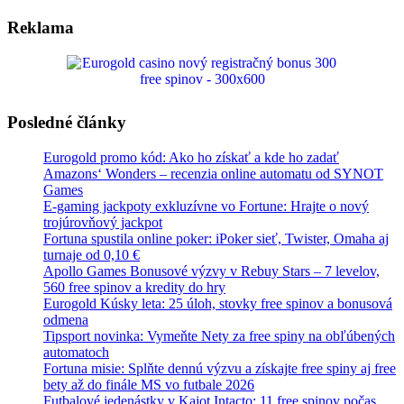
Reklama
Posledné články
Eurogold promo kód: Ako ho získať a kde ho zadať
Amazons‘ Wonders – recenzia online automatu od SYNOT
Games
E-gaming jackpoty exkluzívne vo Fortune: Hrajte o nový
trojúrovňový jackpot
Fortuna spustila online poker: iPoker sieť, Twister, Omaha aj
turnaje od 0,10 €
Apollo Games Bonusové výzvy v Rebuy Stars – 7 levelov,
560 free spinov a kredity do hry
Eurogold Kúsky leta: 25 úloh, stovky free spinov a bonusová
odmena
Tipsport novinka: Vymeňte Nety za free spiny na obľúbených
automatoch
Fortuna misie: Splňte dennú výzvu a získajte free spiny aj free
bety až do finále MS vo futbale 2026
Futbalové jedenástky v Kajot Intacto: 11 free spinov počas