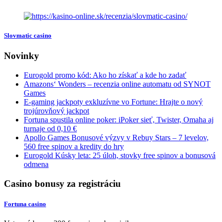
Slovmatic casino
Novinky
Eurogold promo kód: Ako ho získať a kde ho zadať
Amazons‘ Wonders – recenzia online automatu od SYNOT
Games
E-gaming jackpoty exkluzívne vo Fortune: Hrajte o nový
trojúrovňový jackpot
Fortuna spustila online poker: iPoker sieť, Twister, Omaha aj
turnaje od 0,10 €
Apollo Games Bonusové výzvy v Rebuy Stars – 7 levelov,
560 free spinov a kredity do hry
Eurogold Kúsky leta: 25 úloh, stovky free spinov a bonusová
odmena
Casino bonusy za registráciu
Fortuna casino