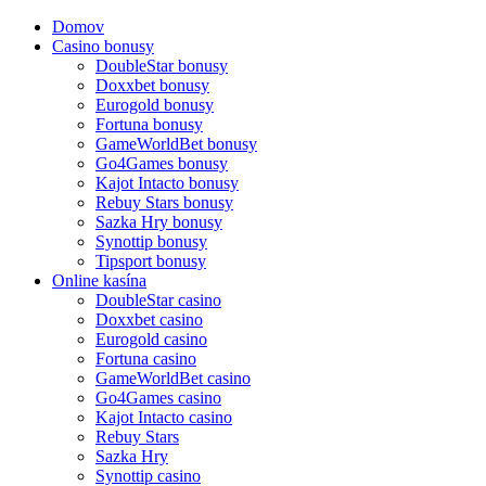
Domov
Casino bonusy
DoubleStar bonusy
Doxxbet bonusy
Eurogold bonusy
Fortuna bonusy
GameWorldBet bonusy
Go4Games bonusy
Kajot Intacto bonusy
Rebuy Stars bonusy
Sazka Hry bonusy
Synottip bonusy
Tipsport bonusy
Online kasína
DoubleStar casino
Doxxbet casino
Eurogold casino
Fortuna casino
GameWorldBet casino
Go4Games casino
Kajot Intacto casino
Rebuy Stars
Sazka Hry
Synottip casino