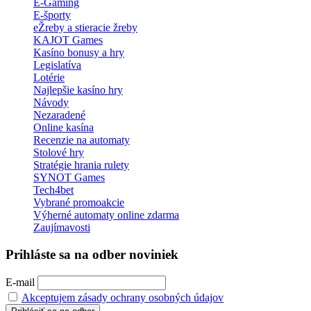
E-Gaming
(12)
E-športy
(5)
eŽreby a stieracie žreby
(27)
KAJOT Games
(14)
Kasíno bonusy a hry
(39)
Legislatíva
(18)
Lotérie
(13)
Najlepšie kasíno hry
(9)
Návody
(39)
Nezaradené
(3)
Online kasína
(54)
Recenzie na automaty
(136)
Stolové hry
(38)
Stratégie hrania rulety
(7)
SYNOT Games
(24)
Tech4bet
(13)
Vybrané promoakcie
(3)
Výherné automaty online zdarma
(116)
Zaujímavosti
(27)
Prihláste sa na odber noviniek
E-mail
Akceptujem zásady ochrany osobných údajov