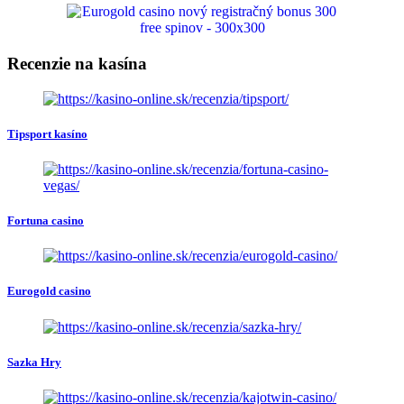
Recenzie na kasína
Tipsport kasíno
Fortuna casino
Eurogold casino
Sazka Hry