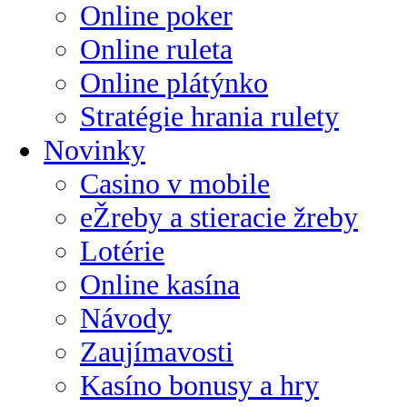
Online poker
Online ruleta
Online plátýnko
Stratégie hrania rulety
Novinky
Casino v mobile
eŽreby a stieracie žreby
Lotérie
Online kasína
Návody
Zaujímavosti
Kasíno bonusy a hry