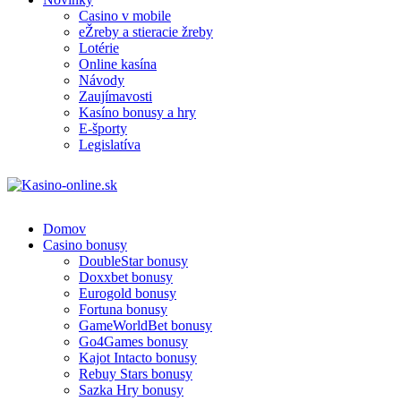
Casino v mobile
eŽreby a stieracie žreby
Lotérie
Online kasína
Návody
Zaujímavosti
Kasíno bonusy a hry
E-športy
Legislatíva
Domov
Casino bonusy
DoubleStar bonusy
Doxxbet bonusy
Eurogold bonusy
Fortuna bonusy
GameWorldBet bonusy
Go4Games bonusy
Kajot Intacto bonusy
Rebuy Stars bonusy
Sazka Hry bonusy