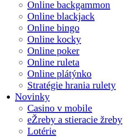
Online backgammon
Online blackjack
Online bingo
Online kocky
Online poker
Online ruleta
Online plátýnko
Stratégie hrania rulety
Novinky
Casino v mobile
eŽreby a stieracie žreby
Lotérie