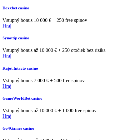
Doxxbet casino
Vstupný bonus 10 000 € + 250 free spinov
Hraj
Synottip casino
Vstupný bonus až 10 000 € + 250 otočiek bez rizika
Hraj
Kajot Intacto casino
Vstupný bonus 7 000 € + 500 free spinov
Hraj
GameWorldBet casino
Vstupný bonus až 10 000 € + 1 000 free spinov
Hraj
Go4Games casino