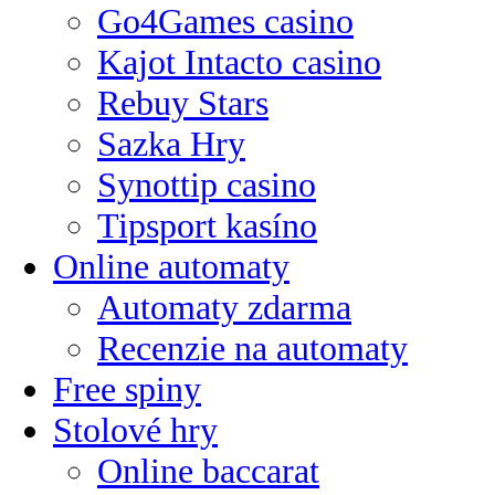
Go4Games casino
Kajot Intacto casino
Rebuy Stars
Sazka Hry
Synottip casino
Tipsport kasíno
Online automaty
Automaty zdarma
Recenzie na automaty
Free spiny
Stolové hry
Online baccarat