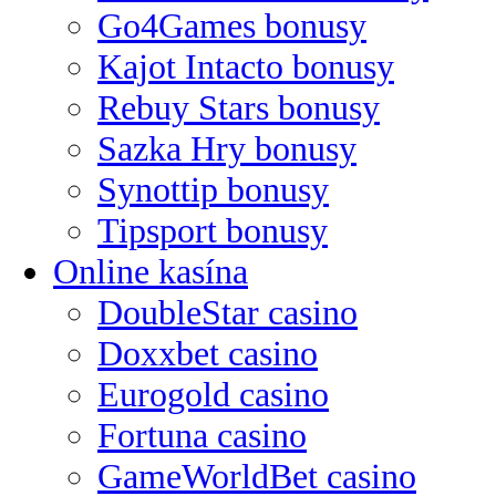
Go4Games bonusy
Kajot Intacto bonusy
Rebuy Stars bonusy
Sazka Hry bonusy
Synottip bonusy
Tipsport bonusy
Online kasína
DoubleStar casino
Doxxbet casino
Eurogold casino
Fortuna casino
GameWorldBet casino