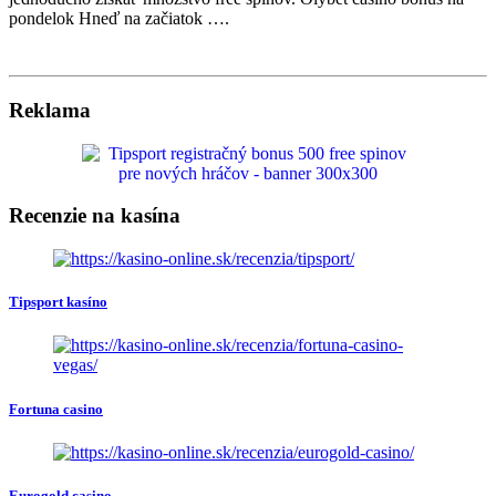
pondelok Hneď na začiatok
….
Reklama
Recenzie na kasína
Tipsport kasíno
Fortuna casino
Eurogold casino