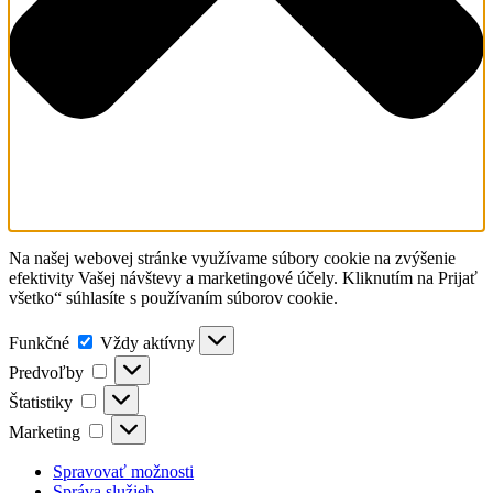
Na našej webovej stránke využívame súbory cookie na zvýšenie
efektivity Vašej návštevy a marketingové účely. Kliknutím na Prijať
všetko“ súhlasíte s používaním súborov cookie.
Funkčné
Funkčné
Vždy aktívny
Predvoľby
Predvoľby
Štatistiky
Štatistiky
Marketing
Marketing
Spravovať možnosti
Správa služieb