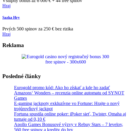
Vstupný bonus až 6 000 € + 44 free spinov
Hraj
Sazka Hry
Prvých 500 spinov za 250 € bez rizika
Hraj
Reklama
Posledné články
Eurogold promo kód: Ako ho získať a kde ho zadať
Amazons‘ Wonders – recenzia online automatu od SYNOT
Games
E-gaming jackpoty exkluzívne vo Fortune: Hrajte o nový
trojúrovňový jackpot
Fortuna spustila online poker: iPoker sieť, Twister, Omaha aj
turnaje od 0,10 €
Apollo Games Bonusové výzvy v Rebuy Stars – 7 levelov,
560 free spinov a kredity do hry