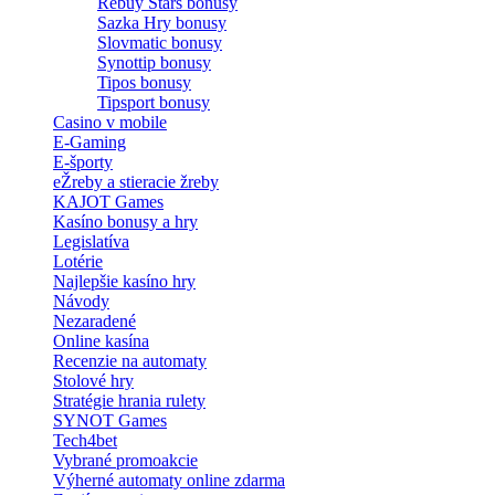
Rebuy Stars bonusy
(1)
Sazka Hry bonusy
(10)
Slovmatic bonusy
(9)
Synottip bonusy
(145)
Tipos bonusy
(218)
Tipsport bonusy
(179)
Casino v mobile
(12)
E-Gaming
(12)
E-športy
(5)
eŽreby a stieracie žreby
(27)
KAJOT Games
(14)
Kasíno bonusy a hry
(39)
Legislatíva
(18)
Lotérie
(13)
Najlepšie kasíno hry
(9)
Návody
(39)
Nezaradené
(3)
Online kasína
(54)
Recenzie na automaty
(136)
Stolové hry
(38)
Stratégie hrania rulety
(7)
SYNOT Games
(24)
Tech4bet
(13)
Vybrané promoakcie
(3)
Výherné automaty online zdarma
(116)