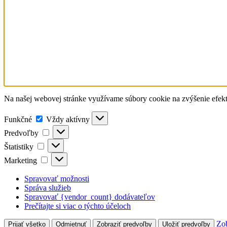
Na našej webovej stránke využívame súbory cookie na zvýšenie efekti
Funkčné
Funkčné
Vždy aktívny
Predvoľby
Predvoľby
Štatistiky
Štatistiky
Marketing
Marketing
Spravovať možnosti
Správa služieb
Spravovať {vendor_count} dodávateľov
Prečítajte si viac o týchto účeloch
Zo
Prijať všetko
Odmietnuť
Zobraziť predvoľby
Uložiť predvoľby