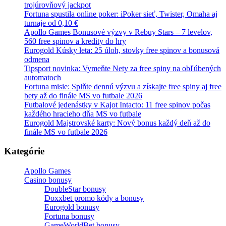
trojúrovňový jackpot
Fortuna spustila online poker: iPoker sieť, Twister, Omaha aj
turnaje od 0,10 €
Apollo Games Bonusové výzvy v Rebuy Stars – 7 levelov,
560 free spinov a kredity do hry
Eurogold Kúsky leta: 25 úloh, stovky free spinov a bonusová
odmena
Tipsport novinka: Vymeňte Nety za free spiny na obľúbených
automatoch
Fortuna misie: Splňte dennú výzvu a získajte free spiny aj free
bety až do finále MS vo futbale 2026
Futbalové jedenástky v Kajot Intacto: 11 free spinov počas
každého hracieho dňa MS vo futbale
Eurogold Majstrovské karty: Nový bonus každý deň až do
finále MS vo futbale 2026
Kategórie
Apollo Games
(17)
Casino bonusy
(1 037)
DoubleStar bonusy
(62)
Doxxbet promo kódy a bonusy
(100)
Eurogold bonusy
(53)
Fortuna bonusy
(115)
GameWorldBet bonusy
(3)