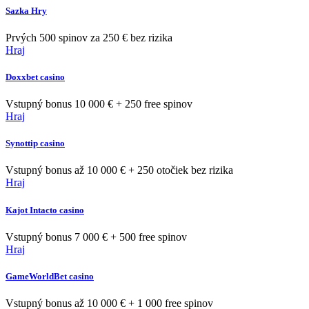
Sazka Hry
Prvých 500 spinov za 250 € bez rizika
Hraj
Doxxbet casino
Vstupný bonus 10 000 € + 250 free spinov
Hraj
Synottip casino
Vstupný bonus až 10 000 € + 250 otočiek bez rizika
Hraj
Kajot Intacto casino
Vstupný bonus 7 000 € + 500 free spinov
Hraj
GameWorldBet casino
Vstupný bonus až 10 000 € + 1 000 free spinov