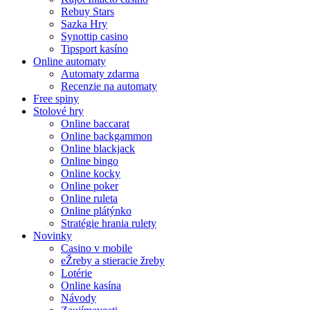
Rebuy Stars
Sazka Hry
Synottip casino
Tipsport kasíno
Online automaty
Automaty zdarma
Recenzie na automaty
Free spiny
Stolové hry
Online baccarat
Online backgammon
Online blackjack
Online bingo
Online kocky
Online poker
Online ruleta
Online plátýnko
Stratégie hrania rulety
Novinky
Casino v mobile
eŽreby a stieracie žreby
Lotérie
Online kasína
Návody