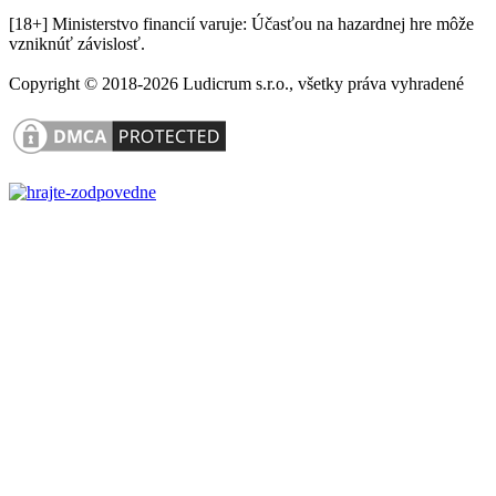
[18+] Ministerstvo financií varuje: Účasťou na hazardnej hre môže
vzniknúť závislosť.
Copyright © 2018-2026 Ludicrum s.r.o., všetky práva vyhradené