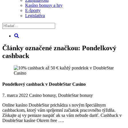
Zaujímavosti
Kasíno bonusy a hry
E-športy
Legislatíva
Články označené značkou: Pondelkový
cashback
Pondelkový cashback v DoubleStar Casino
7. marca 2022
Casino bonusy
,
DoubleStar bonusy
Online kasíno DoubleStar prichádza s novým špeciálnym
cashbackom, ktorý vám spríjemní začiatok pracovného týždňa.
Získajte aj vy peniaze naspäť ak sa vám nebude dariť. Cashback v
DoubleStar kasíne Okrem free
….