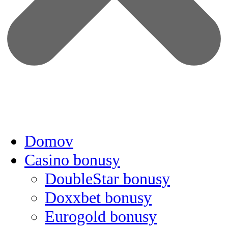
Domov
Casino bonusy
DoubleStar bonusy
Doxxbet bonusy
Eurogold bonusy