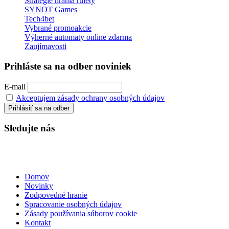
Stratégie hrania rulety
(7)
SYNOT Games
(24)
Tech4bet
(13)
Vybrané promoakcie
(3)
Výherné automaty online zdarma
(116)
Zaujímavosti
(27)
Prihláste sa na odber noviniek
E-mail
Akceptujem zásady ochrany osobných údajov
Sledujte nás
Domov
Novinky
Zodpovedné hranie
Spracovanie osobných údajov
Zásady používania súborov cookie
Kontakt