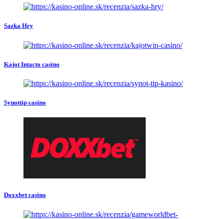
Sazka Hry
Kajot Intacto casino
Synottip casino
Doxxbet casino