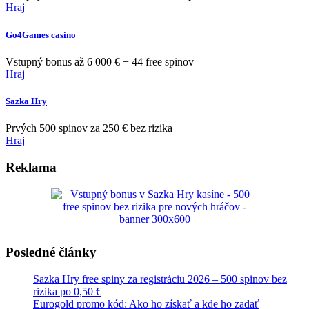
Hraj
Go4Games casino
Vstupný bonus až 6 000 € + 44 free spinov
Hraj
Sazka Hry
Prvých 500 spinov za 250 € bez rizika
Hraj
Reklama
Posledné články
Sazka Hry free spiny za registráciu 2026 – 500 spinov bez
rizika po 0,50 €
Eurogold promo kód: Ako ho získať a kde ho zadať