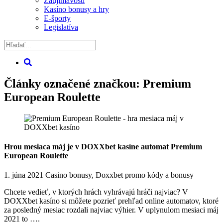
Zaujímavosti
Kasíno bonusy a hry
E-športy
Legislatíva
Články označené značkou: Premium
European Roulette
Hrou mesiaca máj je v DOXXbet kasíne automat Premium
European Roulette
1. júna 2021
Casino bonusy
,
Doxxbet promo kódy a bonusy
Chcete vedieť, v ktorých hrách vyhrávajú hráči najviac? V
DOXXbet kasíno si môžete pozrieť prehľad online automatov, ktoré
za posledný mesiac rozdali najviac výhier. V uplynulom mesiaci máj
2021 to
….