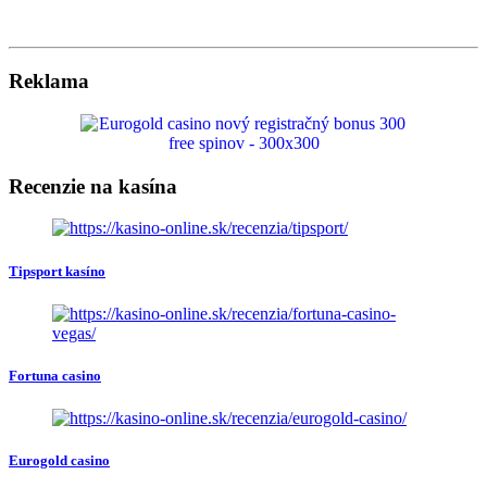
Reklama
Recenzie na kasína
Tipsport kasíno
Fortuna casino
Eurogold casino