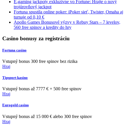
E-gaming jackpoty exkluzívne vo Fortune: Hrajte o nový
trojúrovňový jackpot
Fortuna spustila online poker: iPoker sieť, Twister, Omaha aj
turnaje od 0,10 €
Apollo Games Bonusové výzvy v Rebuy Stars – 7 levelov,
560 free spinov a kredity do hry
Casino bonusy za registráciu
Fortuna casino
Vstupný bonus 300 free spinov bez rizika
Hraj
Tipsport kasíno
Vstupný bonus až 7777 € + 500 free spinov
Hraj
Eurogold casino
Vstupný bonus až 15 000 € alebo 300 free spinov
Hraj