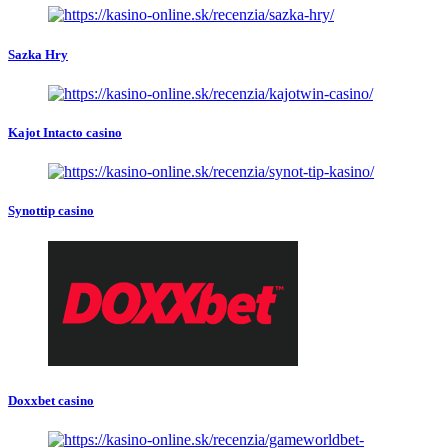
Sazka Hry
Kajot Intacto casino
Synottip casino
Doxxbet casino