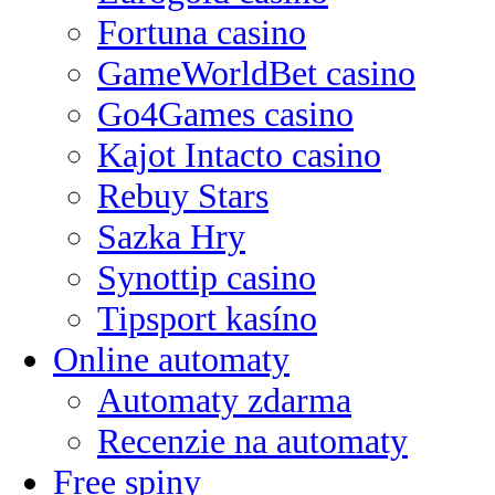
Fortuna casino
GameWorldBet casino
Go4Games casino
Kajot Intacto casino
Rebuy Stars
Sazka Hry
Synottip casino
Tipsport kasíno
Online automaty
Automaty zdarma
Recenzie na automaty
Free spiny