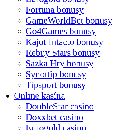
Fortuna bonusy
GameWorldBet bonusy
Go4Games bonusy
Kajot Intacto bonusy
Rebuy Stars bonusy
Sazka Hry bonusy
Synottip bonusy
Tipsport bonusy
Online kasína
DoubleStar casino
Doxxbet casino
Eurogold casino