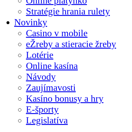
Online plátýnko
Stratégie hrania rulety
Novinky
Casino v mobile
eŽreby a stieracie žreby
Lotérie
Online kasína
Návody
Zaujímavosti
Kasíno bonusy a hry
E-športy
Legislatíva