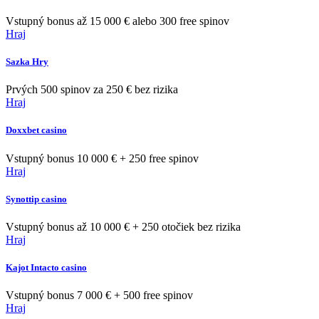
Vstupný bonus až 15 000 € alebo 300 free spinov
Hraj
Sazka Hry
Prvých 500 spinov za 250 € bez rizika
Hraj
Doxxbet casino
Vstupný bonus 10 000 € + 250 free spinov
Hraj
Synottip casino
Vstupný bonus až 10 000 € + 250 otočiek bez rizika
Hraj
Kajot Intacto casino
Vstupný bonus 7 000 € + 500 free spinov
Hraj