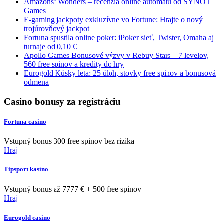
Amazons‘ Wonders – recenzia online automatu od SYNOT
Games
E-gaming jackpoty exkluzívne vo Fortune: Hrajte o nový
trojúrovňový jackpot
Fortuna spustila online poker: iPoker sieť, Twister, Omaha aj
turnaje od 0,10 €
Apollo Games Bonusové výzvy v Rebuy Stars – 7 levelov,
560 free spinov a kredity do hry
Eurogold Kúsky leta: 25 úloh, stovky free spinov a bonusová
odmena
Casino bonusy za registráciu
Fortuna casino
Vstupný bonus 300 free spinov bez rizika
Hraj
Tipsport kasíno
Vstupný bonus až 7777 € + 500 free spinov
Hraj
Eurogold casino