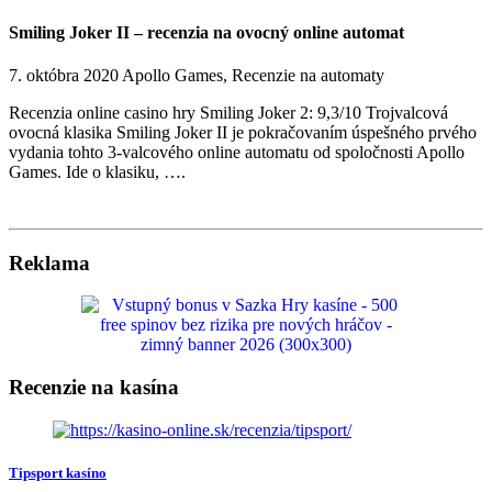
Smiling Joker II – recenzia na ovocný online automat
7. októbra 2020
Apollo Games
,
Recenzie na automaty
Recenzia online casino hry Smiling Joker 2: 9,3/10 Trojvalcová
ovocná klasika Smiling Joker II je pokračovaním úspešného prvého
vydania tohto 3-valcového online automatu od spoločnosti Apollo
Games. Ide o klasiku,
….
Reklama
Recenzie na kasína
Tipsport kasíno