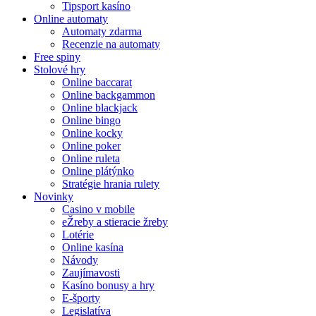
Tipsport kasíno
Online automaty
Automaty zdarma
Recenzie na automaty
Free spiny
Stolové hry
Online baccarat
Online backgammon
Online blackjack
Online bingo
Online kocky
Online poker
Online ruleta
Online plátýnko
Stratégie hrania rulety
Novinky
Casino v mobile
eŽreby a stieracie žreby
Lotérie
Online kasína
Návody
Zaujímavosti
Kasíno bonusy a hry
E-športy
Legislatíva