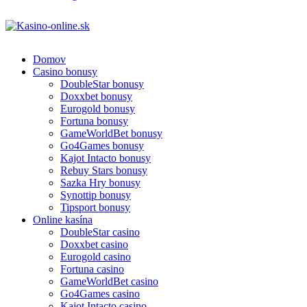
Domov
Casino bonusy
DoubleStar bonusy
Doxxbet bonusy
Eurogold bonusy
Fortuna bonusy
GameWorldBet bonusy
Go4Games bonusy
Kajot Intacto bonusy
Rebuy Stars bonusy
Sazka Hry bonusy
Synottip bonusy
Tipsport bonusy
Online kasína
DoubleStar casino
Doxxbet casino
Eurogold casino
Fortuna casino
GameWorldBet casino
Go4Games casino
Kajot Intacto casino