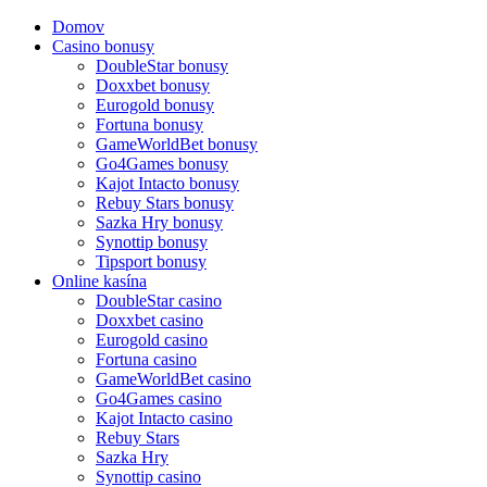
Domov
Casino bonusy
DoubleStar bonusy
Doxxbet bonusy
Eurogold bonusy
Fortuna bonusy
GameWorldBet bonusy
Go4Games bonusy
Kajot Intacto bonusy
Rebuy Stars bonusy
Sazka Hry bonusy
Synottip bonusy
Tipsport bonusy
Online kasína
DoubleStar casino
Doxxbet casino
Eurogold casino
Fortuna casino
GameWorldBet casino
Go4Games casino
Kajot Intacto casino
Rebuy Stars
Sazka Hry
Synottip casino