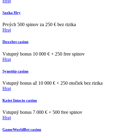
Hraj
Sazka Hry
Prvých 500 spinov za 250 € bez rizika
Hraj
Doxxbet casino
Vstupný bonus 10 000 € + 250 free spinov
Hraj
Synottip casino
Vstupný bonus až 10 000 € + 250 otočiek bez rizika
Hraj
Kajot Intacto casino
Vstupný bonus 7 000 € + 500 free spinov
Hraj
GameWorldBet casino