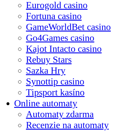
Eurogold casino
Fortuna casino
GameWorldBet casino
Go4Games casino
Kajot Intacto casino
Rebuy Stars
Sazka Hry
Synottip casino
Tipsport kasíno
Online automaty
Automaty zdarma
Recenzie na automaty