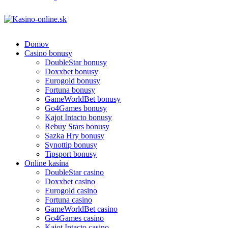
Domov
Casino bonusy
DoubleStar bonusy
Doxxbet bonusy
Eurogold bonusy
Fortuna bonusy
GameWorldBet bonusy
Go4Games bonusy
Kajot Intacto bonusy
Rebuy Stars bonusy
Sazka Hry bonusy
Synottip bonusy
Tipsport bonusy
Online kasína
DoubleStar casino
Doxxbet casino
Eurogold casino
Fortuna casino
GameWorldBet casino
Go4Games casino
Kajot Intacto casino