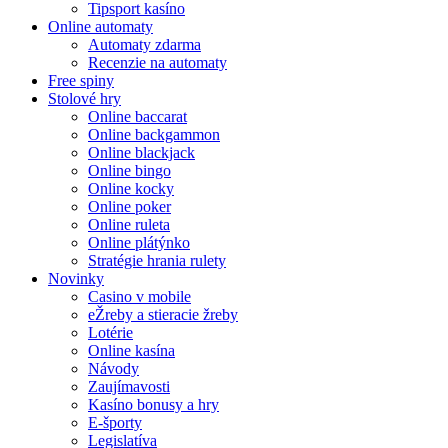
Tipsport kasíno
Online automaty
Automaty zdarma
Recenzie na automaty
Free spiny
Stolové hry
Online baccarat
Online backgammon
Online blackjack
Online bingo
Online kocky
Online poker
Online ruleta
Online plátýnko
Stratégie hrania rulety
Novinky
Casino v mobile
eŽreby a stieracie žreby
Lotérie
Online kasína
Návody
Zaujímavosti
Kasíno bonusy a hry
E-športy
Legislatíva