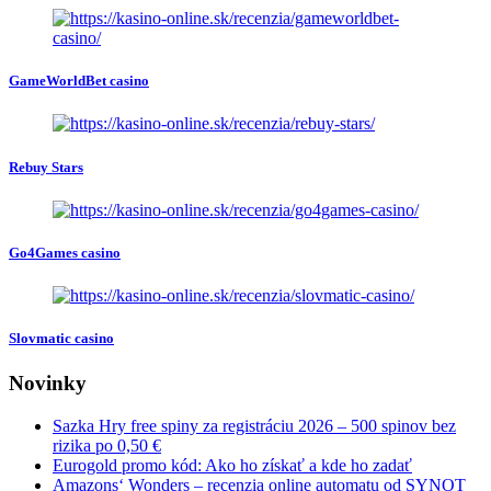
GameWorldBet casino
Rebuy Stars
Go4Games casino
Slovmatic casino
Novinky
Sazka Hry free spiny za registráciu 2026 – 500 spinov bez
rizika po 0,50 €
Eurogold promo kód: Ako ho získať a kde ho zadať
Amazons‘ Wonders – recenzia online automatu od SYNOT