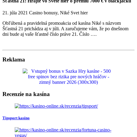
Šťastná 21: Hrajte vo Svete hier o prémiu 7000 € v blackjacku
21. júla 2021
Casino bonusy
,
Niké Svet hier
Obľúbená a pravidelná promoakcia od kasína Niké s názvom
Šťastná 21 prichádza aj v júli. A zaručujeme vám, že po dnešnom
dni bude aj vaše šťastné číslo práve 21. Číslo
….
Reklama
Recenzie na kasína
Tipsport kasíno