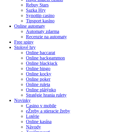
Rebuy Stars
Sazka Hry
Synottip casino
Tipsport kasíno
Online automaty
Automaty zdarma
Recenzie na automaty
Free spiny
Stolové hry
Online baccarat
Online backgammon
Online blackjack
Online bingo
Online kocky
Online poker
Online ruleta
Online plátýnko
Stratégie hrania rulety
Novinky
Casino v mobile
eŽreby a stieracie žreby
Lotérie
Online kasína
Návody