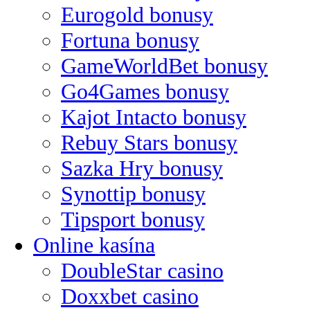
Eurogold bonusy
Fortuna bonusy
GameWorldBet bonusy
Go4Games bonusy
Kajot Intacto bonusy
Rebuy Stars bonusy
Sazka Hry bonusy
Synottip bonusy
Tipsport bonusy
Online kasína
DoubleStar casino
Doxxbet casino