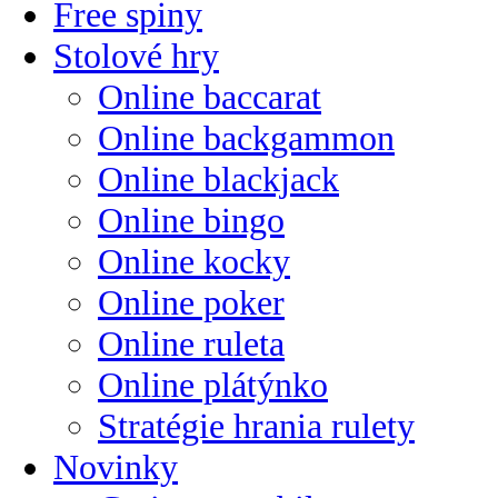
Free spiny
Stolové hry
Online baccarat
Online backgammon
Online blackjack
Online bingo
Online kocky
Online poker
Online ruleta
Online plátýnko
Stratégie hrania rulety
Novinky