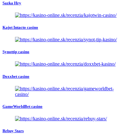
Sazka Hry
Kajot Intacto casino
Synottip casino
Doxxbet casino
GameWorldBet casino
Rebuy Stars