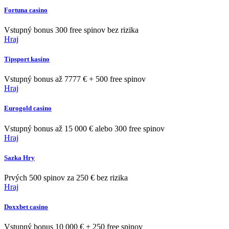
Fortuna casino
Vstupný bonus 300 free spinov bez rizika
Hraj
Tipsport kasíno
Vstupný bonus až 7777 € + 500 free spinov
Hraj
Eurogold casino
Vstupný bonus až 15 000 € alebo 300 free spinov
Hraj
Sazka Hry
Prvých 500 spinov za 250 € bez rizika
Hraj
Doxxbet casino
Vstupný bonus 10 000 € + 250 free spinov