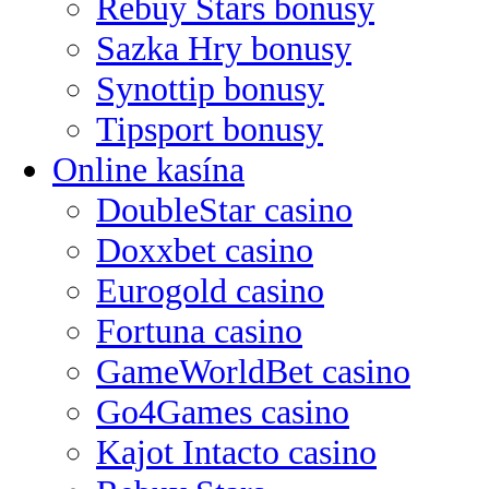
Rebuy Stars bonusy
Sazka Hry bonusy
Synottip bonusy
Tipsport bonusy
Online kasína
DoubleStar casino
Doxxbet casino
Eurogold casino
Fortuna casino
GameWorldBet casino
Go4Games casino
Kajot Intacto casino