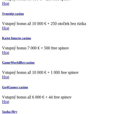
Hraj
Synottip casino
Vstupný bonus až 10 000 € + 250 otočiek bez rizika
Hraj
Kajot Intacto casino
Vstupný bonus 7 000 € + 500 free spinov
Hraj
GameWorldBet casino
Vstupný bonus až 10 000 € + 1 000 free spinov
Hraj
Go4Games casino
Vstupný bonus až 6 000 € + 44 free spinov
Hraj
Sazka Hry