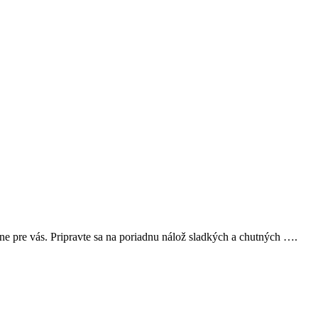
 pre vás. Pripravte sa na poriadnu nálož sladkých a chutných
….