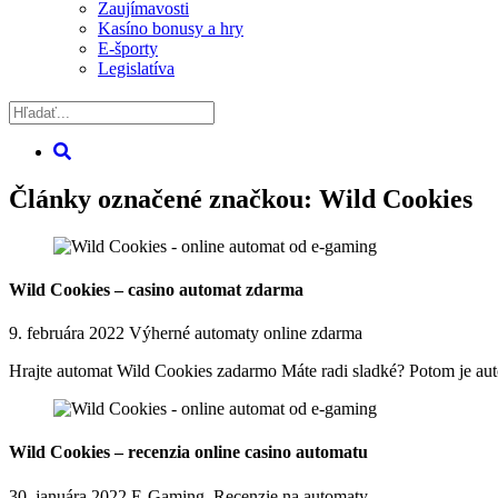
Zaujímavosti
Kasíno bonusy a hry
E-športy
Legislatíva
Články označené značkou: Wild Cookies
Wild Cookies – casino automat zdarma
9. februára 2022
Výherné automaty online zdarma
Hrajte automat Wild Cookies zadarmo Máte radi sladké? Potom je au
Wild Cookies – recenzia online casino automatu
30. januára 2022
E-Gaming
,
Recenzie na automaty