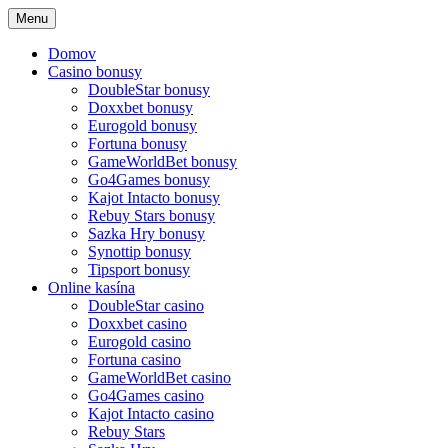
Menu
Domov
Casino bonusy
DoubleStar bonusy
Doxxbet bonusy
Eurogold bonusy
Fortuna bonusy
GameWorldBet bonusy
Go4Games bonusy
Kajot Intacto bonusy
Rebuy Stars bonusy
Sazka Hry bonusy
Synottip bonusy
Tipsport bonusy
Online kasína
DoubleStar casino
Doxxbet casino
Eurogold casino
Fortuna casino
GameWorldBet casino
Go4Games casino
Kajot Intacto casino
Rebuy Stars