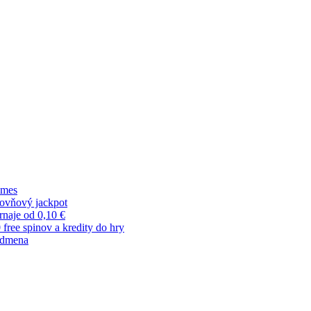
ames
rovňový jackpot
urnaje od 0,10 €
ree spinov a kredity do hry
 odmena