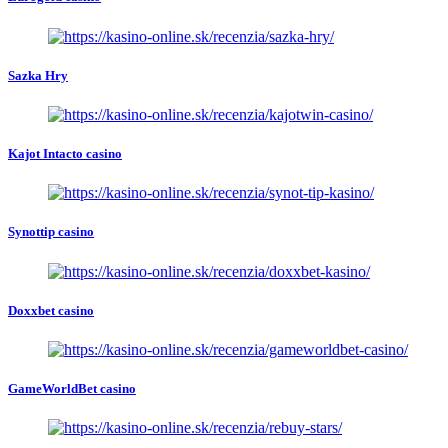
Sazka Hry
Kajot Intacto casino
Synottip casino
Doxxbet casino
GameWorldBet casino