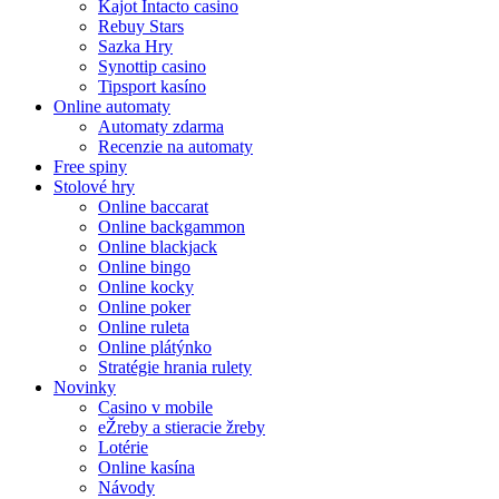
Kajot Intacto casino
Rebuy Stars
Sazka Hry
Synottip casino
Tipsport kasíno
Online automaty
Automaty zdarma
Recenzie na automaty
Free spiny
Stolové hry
Online baccarat
Online backgammon
Online blackjack
Online bingo
Online kocky
Online poker
Online ruleta
Online plátýnko
Stratégie hrania rulety
Novinky
Casino v mobile
eŽreby a stieracie žreby
Lotérie
Online kasína
Návody