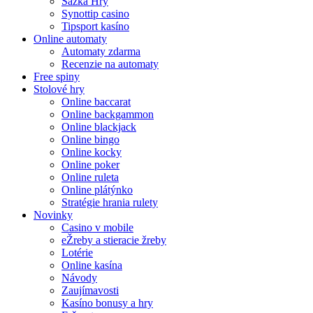
Sazka Hry
Synottip casino
Tipsport kasíno
Online automaty
Automaty zdarma
Recenzie na automaty
Free spiny
Stolové hry
Online baccarat
Online backgammon
Online blackjack
Online bingo
Online kocky
Online poker
Online ruleta
Online plátýnko
Stratégie hrania rulety
Novinky
Casino v mobile
eŽreby a stieracie žreby
Lotérie
Online kasína
Návody
Zaujímavosti
Kasíno bonusy a hry