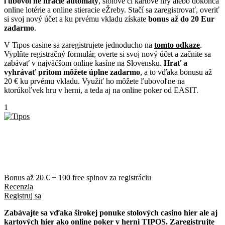
ľubovoľné hracie automaty
, stolové či kartové hry alebo dokonca
online lotérie a online stieracie eŽreby. Stačí sa zaregistrovať, overiť
si svoj nový účet a ku prvému vkladu získate
bonus až do 20 Eur
zadarmo
.
V Tipos casine sa zaregistrujete jednoducho na
tomto odkaze
.
Vyplňte registračný formulár, overte si svoj nový účet a začnite sa
zabávať v najväčšom online kasíne na Slovensku.
Hrať a
vyhrávať pritom môžete úplne zadarmo
, a to vďaka bonusu až
20 € ku prvému vkladu. Využiť ho môžete ľubovoľne na
ktorúkoľvek hru v herni, a teda aj na online poker od EASIT.
1
Uvítací balíček až 1050 € + 280 free spinov pre nových
hráčov
Široká ponuka platobných metód vrátane SMS vkladu
Okrem casina v ponuke aj ežreby a online lotérie
Bonus až 20 € + 100 free spinov za registráciu
Recenzia
Registruj sa
Zabávajte sa vďaka širokej ponuke stolových casino hier ale aj
kartových hier ako online poker v herni TIPOS. Zaregistrujte