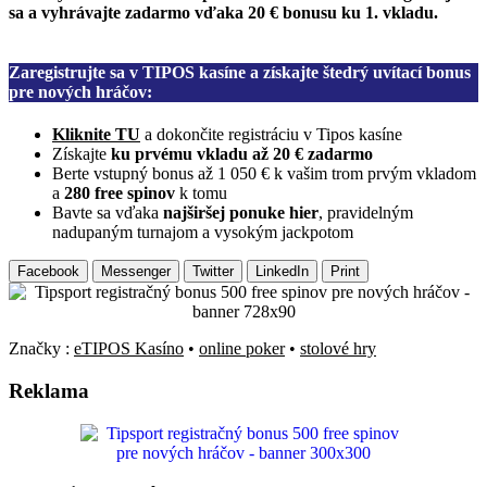
sa a vyhrávajte zadarmo vďaka 20 € bonusu ku 1. vkladu.
Zaregistrujte sa v TIPOS kasíne a získajte štedrý uvítací bonus
pre nových hráčov:
Kliknite TU
a dokončite registráciu v Tipos kasíne
Získajte
ku prvému vkladu až 20 € zadarmo
Berte vstupný bonus až 1 050 € k vašim trom prvým vkladom
a
280 free spinov
k tomu
Bavte sa vďaka
najširšej ponuke hier
, pravidelným
nadupaným turnajom a vysokým jackpotom
Facebook
Messenger
Twitter
LinkedIn
Print
Značky :
eTIPOS Kasíno
•
online poker
•
stolové hry
Reklama