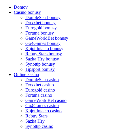
Domov
Casino bonusy
DoubleStar bonusy
Doxxbet bonusy
Eurogold bonusy
Fortuna bonusy
GameWorldBet bonusy
Go4Games bonusy
Kajot Intacto bonusy
Rebuy Stars bonusy
Sazka Hry bonusy
Synottip bonusy
Tipsport bonusy
Online kasína
DoubleStar casino
Doxxbet casino
Eurogold casino
Fortuna casino
GameWorldBet casino
Go4Games casino
Kajot Intacto casino
Rebuy Stars
Sazka Hry
Synottip casino