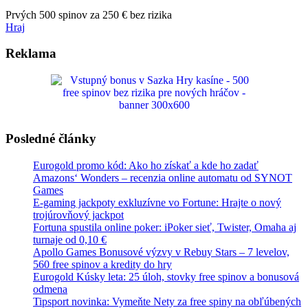
Prvých 500 spinov za 250 € bez rizika
Hraj
Reklama
Posledné články
Eurogold promo kód: Ako ho získať a kde ho zadať
Amazons‘ Wonders – recenzia online automatu od SYNOT
Games
E-gaming jackpoty exkluzívne vo Fortune: Hrajte o nový
trojúrovňový jackpot
Fortuna spustila online poker: iPoker sieť, Twister, Omaha aj
turnaje od 0,10 €
Apollo Games Bonusové výzvy v Rebuy Stars – 7 levelov,
560 free spinov a kredity do hry
Eurogold Kúsky leta: 25 úloh, stovky free spinov a bonusová
odmena
Tipsport novinka: Vymeňte Nety za free spiny na obľúbených