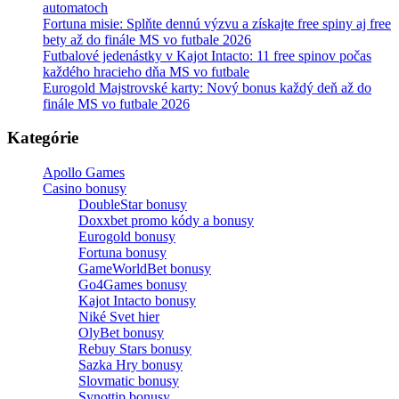
automatoch
Fortuna misie: Splňte dennú výzvu a získajte free spiny aj free
bety až do finále MS vo futbale 2026
Futbalové jedenástky v Kajot Intacto: 11 free spinov počas
každého hracieho dňa MS vo futbale
Eurogold Majstrovské karty: Nový bonus každý deň až do
finále MS vo futbale 2026
Kategórie
Apollo Games
(17)
Casino bonusy
(1 037)
DoubleStar bonusy
(62)
Doxxbet promo kódy a bonusy
(100)
Eurogold bonusy
(53)
Fortuna bonusy
(115)
GameWorldBet bonusy
(3)
Go4Games bonusy
(7)
Kajot Intacto bonusy
(21)
Niké Svet hier
(104)
OlyBet bonusy
(4)
Rebuy Stars bonusy
(1)
Sazka Hry bonusy
(10)
Slovmatic bonusy
(9)
Synottip bonusy
(145)