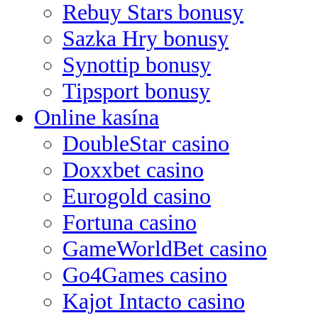
Rebuy Stars bonusy
Sazka Hry bonusy
Synottip bonusy
Tipsport bonusy
Online kasína
DoubleStar casino
Doxxbet casino
Eurogold casino
Fortuna casino
GameWorldBet casino
Go4Games casino
Kajot Intacto casino