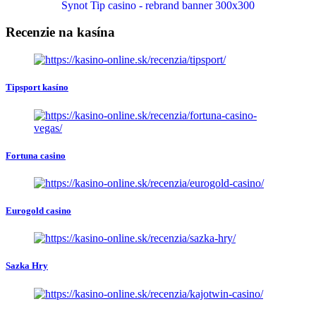
Recenzie na kasína
Tipsport kasíno
Fortuna casino
Eurogold casino
Sazka Hry