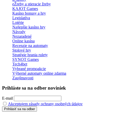
eŽreby a stieracie žreby
(27)
KAJOT Games
(14)
Kasíno bonusy a hry
(39)
Legislatíva
(18)
Lotérie
(13)
Najlepšie kasíno hry
(9)
Návody
(39)
Nezaradené
(3)
Online kasína
(54)
Recenzie na automaty
(136)
Stolové hry
(38)
Stratégie hrania rulety
(7)
SYNOT Games
(24)
Tech4bet
(13)
Vybrané promoakcie
(3)
Výherné automaty online zdarma
(116)
Zaujímavosti
(27)
Prihláste sa na odber noviniek
E-mail
Akceptujem zásady ochrany osobných údajov