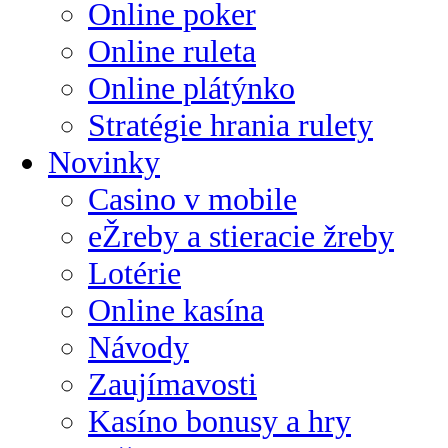
Online poker
Online ruleta
Online plátýnko
Stratégie hrania rulety
Novinky
Casino v mobile
eŽreby a stieracie žreby
Lotérie
Online kasína
Návody
Zaujímavosti
Kasíno bonusy a hry