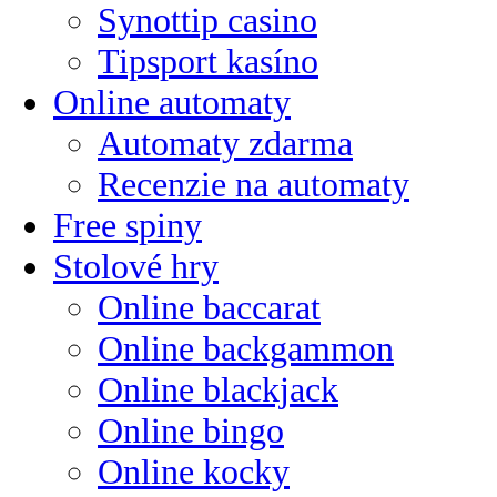
Synottip casino
Tipsport kasíno
Online automaty
Automaty zdarma
Recenzie na automaty
Free spiny
Stolové hry
Online baccarat
Online backgammon
Online blackjack
Online bingo
Online kocky