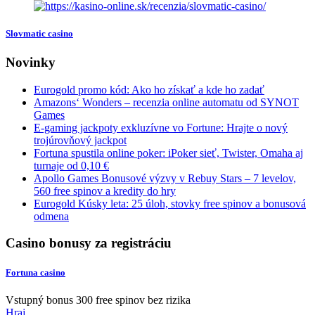
Slovmatic casino
Novinky
Eurogold promo kód: Ako ho získať a kde ho zadať
Amazons‘ Wonders – recenzia online automatu od SYNOT
Games
E-gaming jackpoty exkluzívne vo Fortune: Hrajte o nový
trojúrovňový jackpot
Fortuna spustila online poker: iPoker sieť, Twister, Omaha aj
turnaje od 0,10 €
Apollo Games Bonusové výzvy v Rebuy Stars – 7 levelov,
560 free spinov a kredity do hry
Eurogold Kúsky leta: 25 úloh, stovky free spinov a bonusová
odmena
Casino bonusy za registráciu
Fortuna casino
Vstupný bonus 300 free spinov bez rizika
Hraj