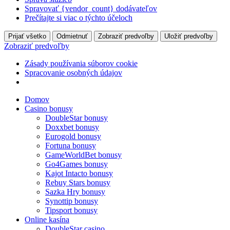
Spravovať {vendor_count} dodávateľov
Prečítajte si viac o týchto účeloch
Prijať všetko
Odmietnuť
Zobraziť predvoľby
Uložiť predvoľby
Zobraziť predvoľby
Zásady používania súborov cookie
Spracovanie osobných údajov
Domov
Casino bonusy
DoubleStar bonusy
Doxxbet bonusy
Eurogold bonusy
Fortuna bonusy
GameWorldBet bonusy
Go4Games bonusy
Kajot Intacto bonusy
Rebuy Stars bonusy
Sazka Hry bonusy
Synottip bonusy
Tipsport bonusy
Online kasína
DoubleStar casino