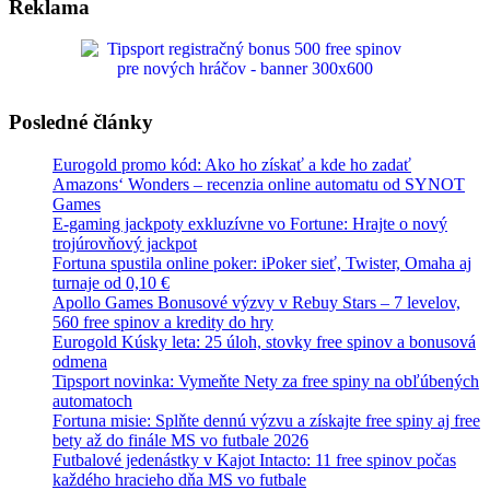
Reklama
Posledné články
Eurogold promo kód: Ako ho získať a kde ho zadať
Amazons‘ Wonders – recenzia online automatu od SYNOT
Games
E-gaming jackpoty exkluzívne vo Fortune: Hrajte o nový
trojúrovňový jackpot
Fortuna spustila online poker: iPoker sieť, Twister, Omaha aj
turnaje od 0,10 €
Apollo Games Bonusové výzvy v Rebuy Stars – 7 levelov,
560 free spinov a kredity do hry
Eurogold Kúsky leta: 25 úloh, stovky free spinov a bonusová
odmena
Tipsport novinka: Vymeňte Nety za free spiny na obľúbených
automatoch
Fortuna misie: Splňte dennú výzvu a získajte free spiny aj free
bety až do finále MS vo futbale 2026
Futbalové jedenástky v Kajot Intacto: 11 free spinov počas
každého hracieho dňa MS vo futbale