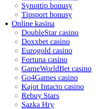
Synottip bonusy
Tipsport bonusy
Online kasína
DoubleStar casino
Doxxbet casino
Eurogold casino
Fortuna casino
GameWorldBet casino
Go4Games casino
Kajot Intacto casino
Rebuy Stars
Sazka Hry