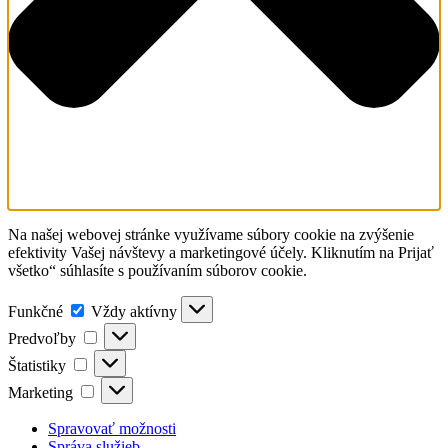
Na našej webovej stránke využívame súbory cookie na zvýšenie
efektivity Vašej návštevy a marketingové účely. Kliknutím na Prijať
všetko“ súhlasíte s používaním súborov cookie.
Funkčné
Funkčné
Vždy aktívny
Predvoľby
Predvoľby
Štatistiky
Štatistiky
Marketing
Marketing
Spravovať možnosti
Správa služieb