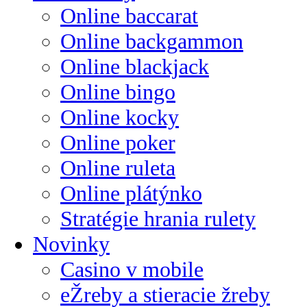
Online baccarat
Online backgammon
Online blackjack
Online bingo
Online kocky
Online poker
Online ruleta
Online plátýnko
Stratégie hrania rulety
Novinky
Casino v mobile
eŽreby a stieracie žreby