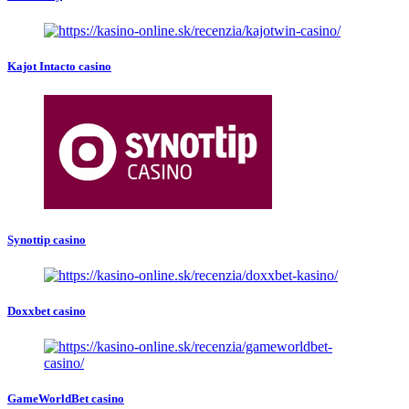
Kajot Intacto casino
Synottip casino
Doxxbet casino
GameWorldBet casino