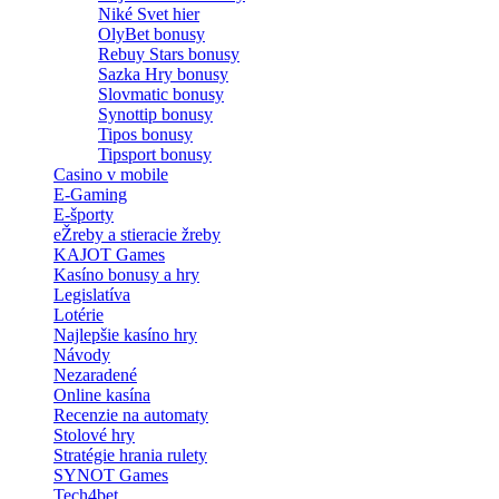
Niké Svet hier
(104)
OlyBet bonusy
(4)
Rebuy Stars bonusy
(1)
Sazka Hry bonusy
(11)
Slovmatic bonusy
(9)
Synottip bonusy
(145)
Tipos bonusy
(218)
Tipsport bonusy
(179)
Casino v mobile
(12)
E-Gaming
(12)
E-športy
(5)
eŽreby a stieracie žreby
(27)
KAJOT Games
(14)
Kasíno bonusy a hry
(39)
Legislatíva
(18)
Lotérie
(13)
Najlepšie kasíno hry
(9)
Návody
(39)
Nezaradené
(3)
Online kasína
(54)
Recenzie na automaty
(136)
Stolové hry
(38)
Stratégie hrania rulety
(7)
SYNOT Games
(24)
Tech4bet
(13)