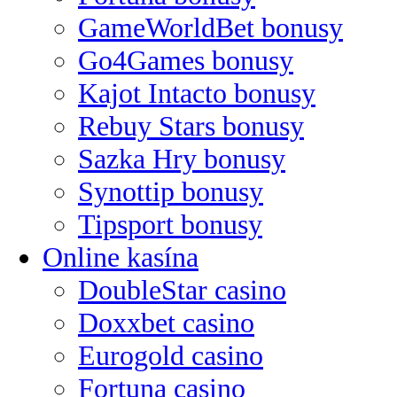
GameWorldBet bonusy
Go4Games bonusy
Kajot Intacto bonusy
Rebuy Stars bonusy
Sazka Hry bonusy
Synottip bonusy
Tipsport bonusy
Online kasína
DoubleStar casino
Doxxbet casino
Eurogold casino
Fortuna casino