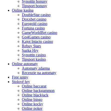
Synottip bonusy
Tipsport bonusy
Online kasína
DoubleStar casino
Doxxbet casino
Eurogold casino
Fortuna casino
GameWorldBet casino
Go4Games casino
Kajot Intacto casino
Rebuy Stars
Sazka Hry
Synottip casino
Tipsport kasíno
Online automaty
Automaty zdarma
Recenzie na automaty
Free spiny
Stolové hry
Online baccarat
Online backgammon
Online blackjack
Online bingo
Online kocky
Online poker