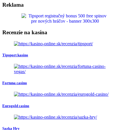
Reklama
Recenzie na kasína
Tipsport kasíno
Fortuna casino
Eurogold casino
Sazka Hry