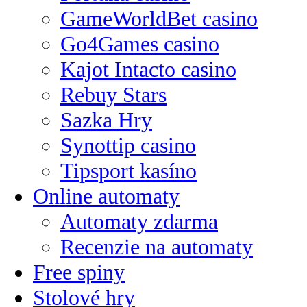
GameWorldBet casino
Go4Games casino
Kajot Intacto casino
Rebuy Stars
Sazka Hry
Synottip casino
Tipsport kasíno
Online automaty
Automaty zdarma
Recenzie na automaty
Free spiny
Stolové hry