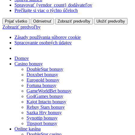
Spravovať {vendor_count} dodávateľov
Prečítajte si viac o týchto účeloch
Prijať všetko
Odmietnuť
Zobraziť predvoľby
Uložiť predvoľby
Zobraziť predvoľby
Zásady používania súborov cookie
Spracovanie osobných údajov
Domov
Casino bonusy
DoubleStar bonusy
Doxxbet bonusy
Eurogold bonusy
Fortuna bonusy
GameWorldBet bonusy
Go4Games bonusy
Kajot Intacto bonusy
Rebuy Stars bonusy
Sazka Hry bonusy
Synottip bonusy
Tipsport bonusy
Online kasína
DoubleStar casino