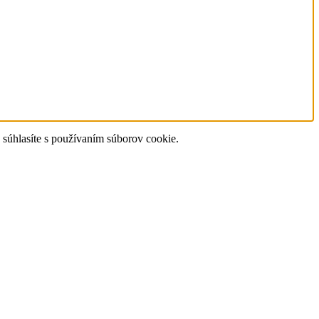
 súhlasíte s používaním súborov cookie.