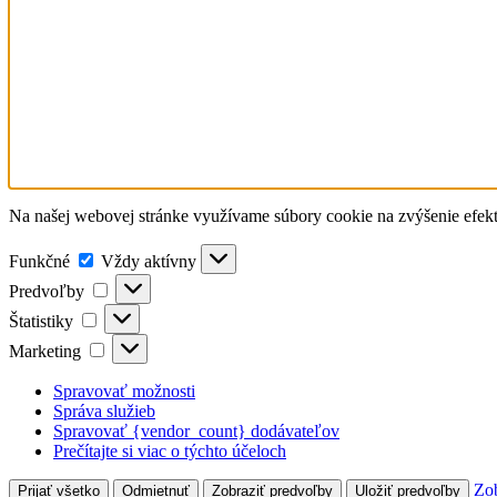
Na našej webovej stránke využívame súbory cookie na zvýšenie efekti
Funkčné
Funkčné
Vždy aktívny
Predvoľby
Predvoľby
Štatistiky
Štatistiky
Marketing
Marketing
Spravovať možnosti
Správa služieb
Spravovať {vendor_count} dodávateľov
Prečítajte si viac o týchto účeloch
Zo
Prijať všetko
Odmietnuť
Zobraziť predvoľby
Uložiť predvoľby