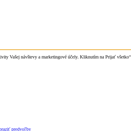
vity Vašej návštevy a marketingové účely. Kliknutím na Prijať všetko“
braziť predvoľby