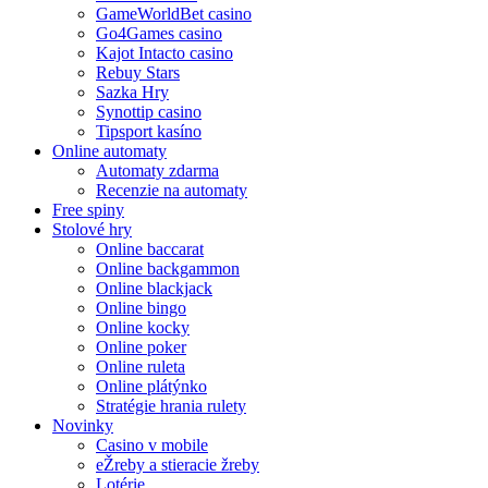
GameWorldBet casino
Go4Games casino
Kajot Intacto casino
Rebuy Stars
Sazka Hry
Synottip casino
Tipsport kasíno
Online automaty
Automaty zdarma
Recenzie na automaty
Free spiny
Stolové hry
Online baccarat
Online backgammon
Online blackjack
Online bingo
Online kocky
Online poker
Online ruleta
Online plátýnko
Stratégie hrania rulety
Novinky
Casino v mobile
eŽreby a stieracie žreby
Lotérie