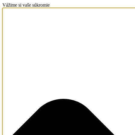
Vážime si vaše súkromie