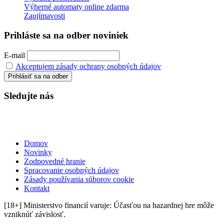
Výherné automaty online zdarma
(116)
Zaujímavosti
(27)
Prihláste sa na odber noviniek
E-mail
Akceptujem zásady ochrany osobných údajov
Sledujte nás
Domov
Novinky
Zodpovedné hranie
Spracovanie osobných údajov
Zásady používania súborov cookie
Kontakt
[18+] Ministerstvo financií varuje: Účasťou na hazardnej hre môže
vzniknúť závislosť.