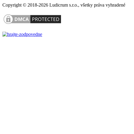
Copyright © 2018-2026 Ludicrum s.r.o., všetky práva vyhradené