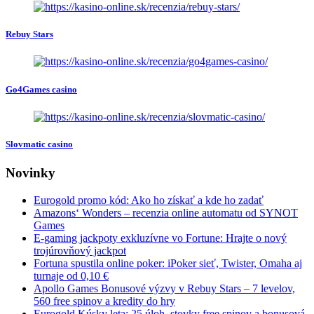
Rebuy Stars
Go4Games casino
Slovmatic casino
Novinky
Eurogold promo kód: Ako ho získať a kde ho zadať
Amazons‘ Wonders – recenzia online automatu od SYNOT
Games
E-gaming jackpoty exkluzívne vo Fortune: Hrajte o nový
trojúrovňový jackpot
Fortuna spustila online poker: iPoker sieť, Twister, Omaha aj
turnaje od 0,10 €
Apollo Games Bonusové výzvy v Rebuy Stars – 7 levelov,
560 free spinov a kredity do hry
Eurogold Kúsky leta: 25 úloh, stovky free spinov a bonusová