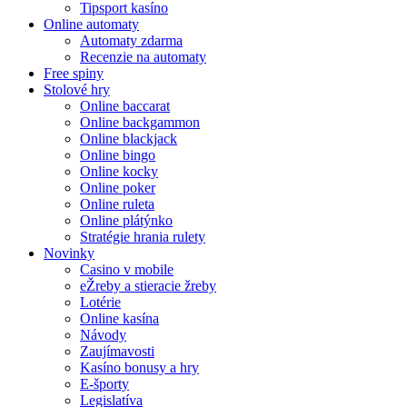
Tipsport kasíno
Online automaty
Automaty zdarma
Recenzie na automaty
Free spiny
Stolové hry
Online baccarat
Online backgammon
Online blackjack
Online bingo
Online kocky
Online poker
Online ruleta
Online plátýnko
Stratégie hrania rulety
Novinky
Casino v mobile
eŽreby a stieracie žreby
Lotérie
Online kasína
Návody
Zaujímavosti
Kasíno bonusy a hry
E-športy
Legislatíva