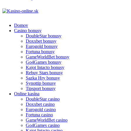
Domov
Casino bonusy
DoubleStar bonusy
Doxxbet bonusy
Eurogold bonusy
Fortuna bonusy
GameWorldBet bonusy
Go4Games bonusy
Kajot Intacto bonusy
Rebuy Stars bonusy
Sazka Hry bonusy
Synottip bonusy
Tipsport bonusy
Online kasína
DoubleStar casino
Doxxbet casino
Eurogold casino
Fortuna casino
GameWorldBet casino
Go4Games casino
Kajot Intacto casino