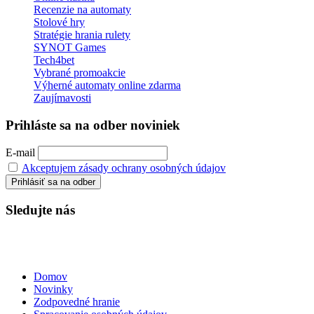
Recenzie na automaty
(136)
Stolové hry
(38)
Stratégie hrania rulety
(7)
SYNOT Games
(24)
Tech4bet
(13)
Vybrané promoakcie
(3)
Výherné automaty online zdarma
(116)
Zaujímavosti
(27)
Prihláste sa na odber noviniek
E-mail
Akceptujem zásady ochrany osobných údajov
Sledujte nás
Domov
Novinky
Zodpovedné hranie