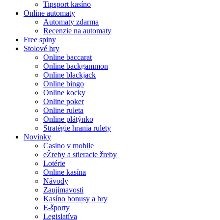
Tipsport kasíno
Online automaty
Automaty zdarma
Recenzie na automaty
Free spiny
Stolové hry
Online baccarat
Online backgammon
Online blackjack
Online bingo
Online kocky
Online poker
Online ruleta
Online plátýnko
Stratégie hrania rulety
Novinky
Casino v mobile
eŽreby a stieracie žreby
Lotérie
Online kasína
Návody
Zaujímavosti
Kasíno bonusy a hry
E-športy
Legislatíva