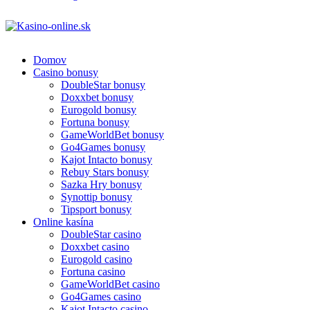
Domov
Casino bonusy
DoubleStar bonusy
Doxxbet bonusy
Eurogold bonusy
Fortuna bonusy
GameWorldBet bonusy
Go4Games bonusy
Kajot Intacto bonusy
Rebuy Stars bonusy
Sazka Hry bonusy
Synottip bonusy
Tipsport bonusy
Online kasína
DoubleStar casino
Doxxbet casino
Eurogold casino
Fortuna casino
GameWorldBet casino
Go4Games casino
Kajot Intacto casino