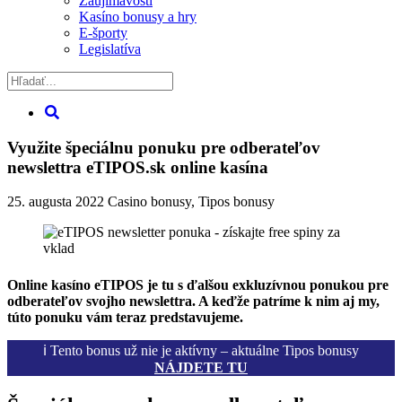
Zaujímavosti
Kasíno bonusy a hry
E-športy
Legislatíva
Využite špeciálnu ponuku pre odberateľov
newslettra eTIPOS.sk online kasína
25. augusta 2022
Casino bonusy
,
Tipos bonusy
Online kasíno eTIPOS je tu s ďalšou exkluzívnou ponukou pre
odberateľov svojho newslettra. A keďže patríme k nim aj my,
túto ponuku vám teraz predstavujeme.
ℹ️ Tento bonus už nie je aktívny – aktuálne Tipos bonusy
NÁJDETE TU