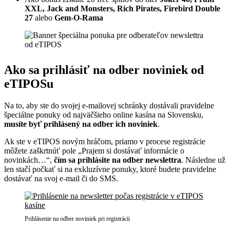
XXL, Jack and Monsters, Rich Pirates, Firebird Double
27
alebo
Gem-O-Rama
Ako sa prihlásiť na odber noviniek od
eTIPOSu
Na to, aby ste do svojej e-mailovej schránky dostávali pravidelne
špeciálne ponuky od najväčšieho online kasína na Slovensku,
musíte byť prihlásený na odber ich noviniek
.
Ak ste v eTIPOS novým hráčom, priamo v procese registrácie
môžete zaškrtnúť pole „Prajem si dostávať informácie o
novinkách…“,
čím sa prihlásite na odber newslettra
. Následne už
len stačí počkať si na exkluzívne ponuky, ktoré budete pravidelne
dostávať na svoj e-mail či do SMS.
Prihlásenie na odber noviniek pri registrácii