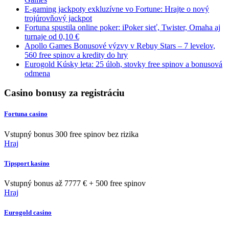
E-gaming jackpoty exkluzívne vo Fortune: Hrajte o nový
trojúrovňový jackpot
Fortuna spustila online poker: iPoker sieť, Twister, Omaha aj
turnaje od 0,10 €
Apollo Games Bonusové výzvy v Rebuy Stars – 7 levelov,
560 free spinov a kredity do hry
Eurogold Kúsky leta: 25 úloh, stovky free spinov a bonusová
odmena
Casino bonusy za registráciu
Fortuna casino
Vstupný bonus 300 free spinov bez rizika
Hraj
Tipsport kasíno
Vstupný bonus až 7777 € + 500 free spinov
Hraj
Eurogold casino