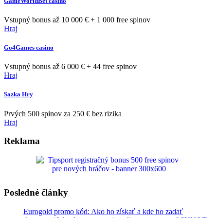
GameWorldBet casino
Vstupný bonus až 10 000 € + 1 000 free spinov
Hraj
Go4Games casino
Vstupný bonus až 6 000 € + 44 free spinov
Hraj
Sazka Hry
Prvých 500 spinov za 250 € bez rizika
Hraj
Reklama
Posledné články
Eurogold promo kód: Ako ho získať a kde ho zadať