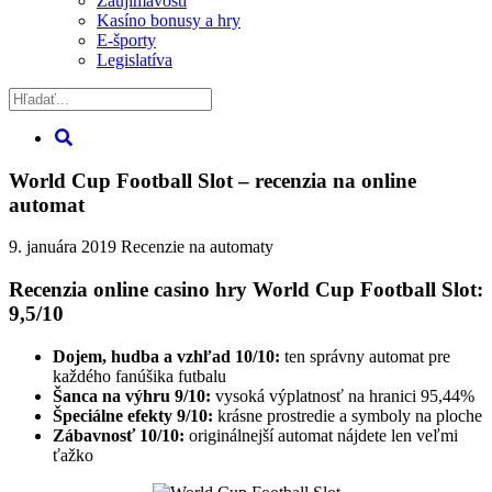
Zaujímavosti
Kasíno bonusy a hry
E-športy
Legislatíva
World Cup Football Slot – recenzia na online
automat
9. januára 2019
Recenzie na automaty
Recenzia online casino hry World Cup Football Slot:
9,5/10
Dojem, hudba a vzhľad 10/10:
ten správny automat pre
každého fanúšika futbalu
Šanca na výhru 9/10:
vysoká výplatnosť na hranici 95,44%
Špeciálne efekty 9/10:
krásne prostredie a symboly na ploche
Zábavnosť 10/10:
originálnejší automat nájdete len veľmi
ťažko