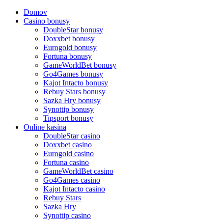
Domov
Casino bonusy
DoubleStar bonusy
Doxxbet bonusy
Eurogold bonusy
Fortuna bonusy
GameWorldBet bonusy
Go4Games bonusy
Kajot Intacto bonusy
Rebuy Stars bonusy
Sazka Hry bonusy
Synottip bonusy
Tipsport bonusy
Online kasína
DoubleStar casino
Doxxbet casino
Eurogold casino
Fortuna casino
GameWorldBet casino
Go4Games casino
Kajot Intacto casino
Rebuy Stars
Sazka Hry
Synottip casino