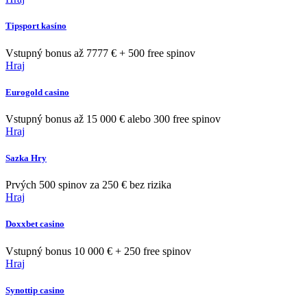
Tipsport kasíno
Vstupný bonus až 7777 € + 500 free spinov
Hraj
Eurogold casino
Vstupný bonus až 15 000 € alebo 300 free spinov
Hraj
Sazka Hry
Prvých 500 spinov za 250 € bez rizika
Hraj
Doxxbet casino
Vstupný bonus 10 000 € + 250 free spinov
Hraj
Synottip casino