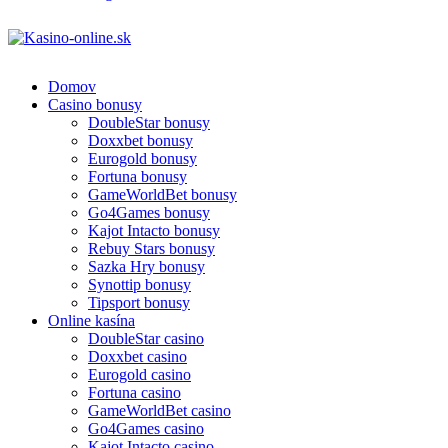
Domov
Casino bonusy
DoubleStar bonusy
Doxxbet bonusy
Eurogold bonusy
Fortuna bonusy
GameWorldBet bonusy
Go4Games bonusy
Kajot Intacto bonusy
Rebuy Stars bonusy
Sazka Hry bonusy
Synottip bonusy
Tipsport bonusy
Online kasína
DoubleStar casino
Doxxbet casino
Eurogold casino
Fortuna casino
GameWorldBet casino
Go4Games casino
Kajot Intacto casino