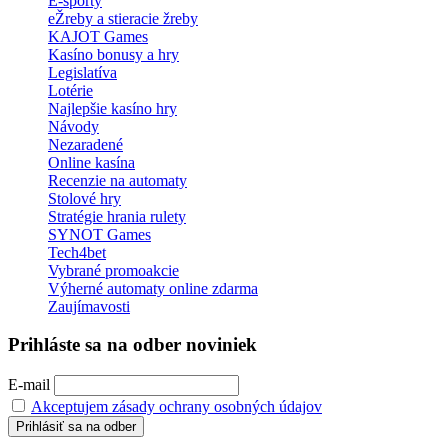
E-športy
(5)
eŽreby a stieracie žreby
(27)
KAJOT Games
(14)
Kasíno bonusy a hry
(39)
Legislatíva
(18)
Lotérie
(13)
Najlepšie kasíno hry
(9)
Návody
(39)
Nezaradené
(3)
Online kasína
(54)
Recenzie na automaty
(136)
Stolové hry
(38)
Stratégie hrania rulety
(7)
SYNOT Games
(24)
Tech4bet
(13)
Vybrané promoakcie
(3)
Výherné automaty online zdarma
(116)
Zaujímavosti
(27)
Prihláste sa na odber noviniek
E-mail
Akceptujem zásady ochrany osobných údajov