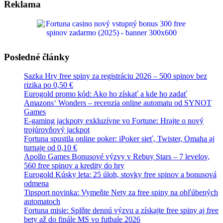
Reklama
Posledné články
Sazka Hry free spiny za registráciu 2026 – 500 spinov bez
rizika po 0,50 €
Eurogold promo kód: Ako ho získať a kde ho zadať
Amazons‘ Wonders – recenzia online automatu od SYNOT
Games
E-gaming jackpoty exkluzívne vo Fortune: Hrajte o nový
trojúrovňový jackpot
Fortuna spustila online poker: iPoker sieť, Twister, Omaha aj
turnaje od 0,10 €
Apollo Games Bonusové výzvy v Rebuy Stars – 7 levelov,
560 free spinov a kredity do hry
Eurogold Kúsky leta: 25 úloh, stovky free spinov a bonusová
odmena
Tipsport novinka: Vymeňte Nety za free spiny na obľúbených
automatoch
Fortuna misie: Splňte dennú výzvu a získajte free spiny aj free
bety až do finále MS vo futbale 2026