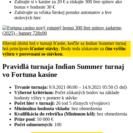
Zahrajte si v kasíne za 20 € a získajte 300 free spinov ako
bonus v hodnote 30 €
Zabávajte sa vďaka širokej ponuke automatov a live
stolových hier
Hlavnú úlohú hrá v turnaji šťastie, keďže sa Indian Summer turnaj
hrá princípom
šťastné stávky
. Body teda získavate za
čím vyššiu
výhru v porovnaní so stávkou
.
Pravidlá turnaja Indian Summer turnaj
vo Fortuna kasíne
Trvanie turnaja:
9.9.2021 06:00 – 14.9.2021 05:50 (5 dní)
Výherné kritérium:
Počet získaných bodov na základe
hodnoty výhry v pomere k stávke
Počet hier v turnaji:
26 (od 5 rôznych vývojárov)
Minimálna hodnota vkladu
: bez obmedzenia
Kvalifikácia do rebríčka (Minimum kôl)
: bez obmedzenia
Prize pool
: 10 000 €
Počet odmenených
: 100