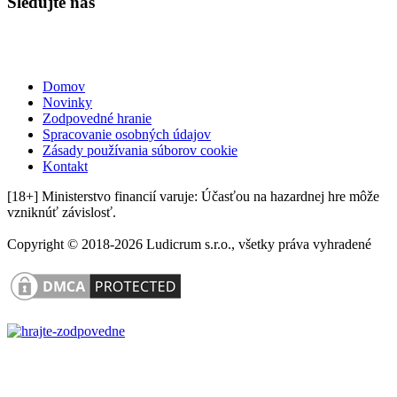
Sledujte nás
Domov
Novinky
Zodpovedné hranie
Spracovanie osobných údajov
Zásady používania súborov cookie
Kontakt
[18+] Ministerstvo financií varuje: Účasťou na hazardnej hre môže
vzniknúť závislosť.
Copyright © 2018-2026 Ludicrum s.r.o., všetky práva vyhradené