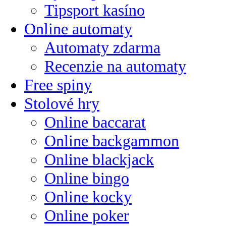
Tipsport kasíno
Online automaty
Automaty zdarma
Recenzie na automaty
Free spiny
Stolové hry
Online baccarat
Online backgammon
Online blackjack
Online bingo
Online kocky
Online poker