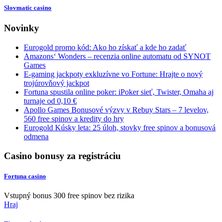
Slovmatic casino
Novinky
Eurogold promo kód: Ako ho získať a kde ho zadať
Amazons‘ Wonders – recenzia online automatu od SYNOT
Games
E-gaming jackpoty exkluzívne vo Fortune: Hrajte o nový
trojúrovňový jackpot
Fortuna spustila online poker: iPoker sieť, Twister, Omaha aj
turnaje od 0,10 €
Apollo Games Bonusové výzvy v Rebuy Stars – 7 levelov,
560 free spinov a kredity do hry
Eurogold Kúsky leta: 25 úloh, stovky free spinov a bonusová
odmena
Casino bonusy za registráciu
Fortuna casino
Vstupný bonus 300 free spinov bez rizika
Hraj