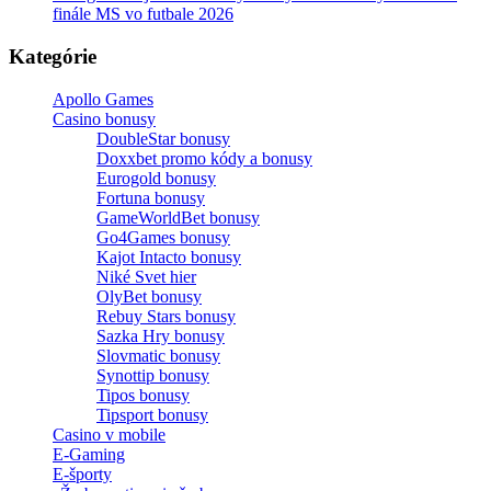
finále MS vo futbale 2026
Kategórie
Apollo Games
(17)
Casino bonusy
(1 037)
DoubleStar bonusy
(62)
Doxxbet promo kódy a bonusy
(100)
Eurogold bonusy
(53)
Fortuna bonusy
(115)
GameWorldBet bonusy
(3)
Go4Games bonusy
(7)
Kajot Intacto bonusy
(21)
Niké Svet hier
(104)
OlyBet bonusy
(4)
Rebuy Stars bonusy
(1)
Sazka Hry bonusy
(10)
Slovmatic bonusy
(9)
Synottip bonusy
(145)
Tipos bonusy
(218)
Tipsport bonusy
(179)
Casino v mobile
(12)
E-Gaming
(12)
E-športy
(5)