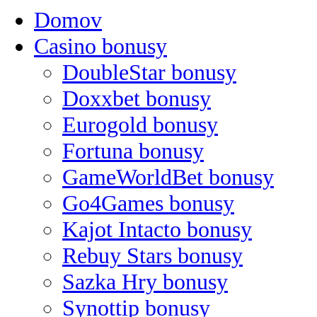
Domov
Casino bonusy
DoubleStar bonusy
Doxxbet bonusy
Eurogold bonusy
Fortuna bonusy
GameWorldBet bonusy
Go4Games bonusy
Kajot Intacto bonusy
Rebuy Stars bonusy
Sazka Hry bonusy
Synottip bonusy