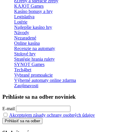
eŽreby a stieracie žreby
(27)
KAJOT Games
(14)
Kasíno bonusy a hry
(39)
Legislatíva
(18)
Lotérie
(13)
Najlepšie kasíno hry
(9)
Návody
(39)
Nezaradené
(3)
Online kasína
(54)
Recenzie na automaty
(136)
Stolové hry
(38)
Stratégie hrania rulety
(7)
SYNOT Games
(24)
Tech4bet
(13)
Vybrané promoakcie
(3)
Výherné automaty online zdarma
(116)
Zaujímavosti
(27)
Prihláste sa na odber noviniek
E-mail
Akceptujem zásady ochrany osobných údajov