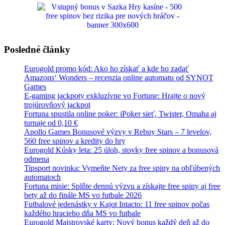
Posledné články
Eurogold promo kód: Ako ho získať a kde ho zadať
Amazons‘ Wonders – recenzia online automatu od SYNOT
Games
E-gaming jackpoty exkluzívne vo Fortune: Hrajte o nový
trojúrovňový jackpot
Fortuna spustila online poker: iPoker sieť, Twister, Omaha aj
turnaje od 0,10 €
Apollo Games Bonusové výzvy v Rebuy Stars – 7 levelov,
560 free spinov a kredity do hry
Eurogold Kúsky leta: 25 úloh, stovky free spinov a bonusová
odmena
Tipsport novinka: Vymeňte Nety za free spiny na obľúbených
automatoch
Fortuna misie: Splňte dennú výzvu a získajte free spiny aj free
bety až do finále MS vo futbale 2026
Futbalové jedenástky v Kajot Intacto: 11 free spinov počas
každého hracieho dňa MS vo futbale
Eurogold Majstrovské karty: Nový bonus každý deň až do