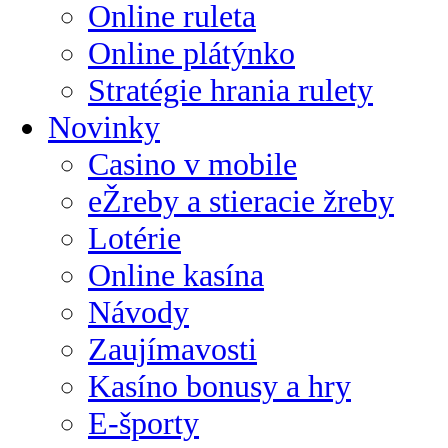
Online ruleta
Online plátýnko
Stratégie hrania rulety
Novinky
Casino v mobile
eŽreby a stieracie žreby
Lotérie
Online kasína
Návody
Zaujímavosti
Kasíno bonusy a hry
E-športy